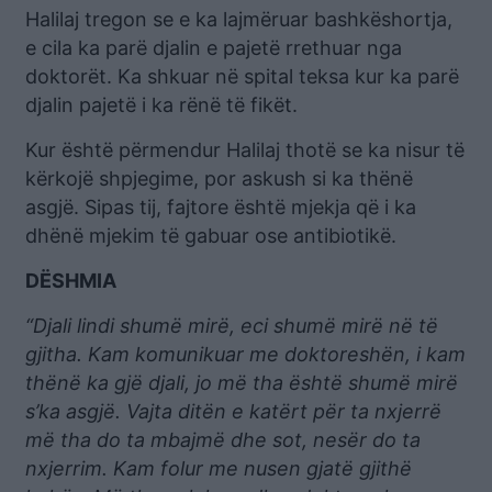
Halilaj tregon se e ka lajmëruar bashkëshortja,
e cila ka parë djalin e pajetë rrethuar nga
doktorët. Ka shkuar në spital teksa kur ka parë
djalin pajetë i ka rënë të fikët.
Kur është përmendur Halilaj thotë se ka nisur të
kërkojë shpjegime, por askush si ka thënë
asgjë. Sipas tij, fajtore është mjekja që i ka
dhënë mjekim të gabuar ose antibiotikë.
DËSHMIA
“Djali lindi shumë mirë, eci shumë mirë në të
gjitha. Kam komunikuar me doktoreshën, i kam
thënë ka gjë djali, jo më tha është shumë mirë
s’ka asgjë. Vajta ditën e katërt për ta nxjerrë
më tha do ta mbajmë dhe sot, nesër do ta
nxjerrim. Kam folur me nusen gjatë gjithë