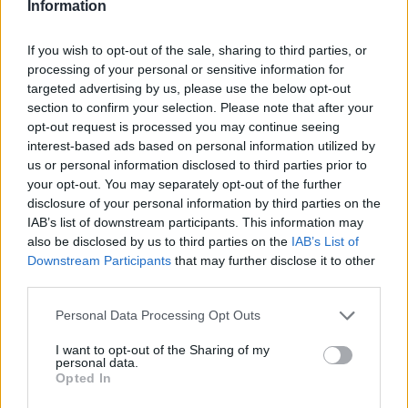
Information
Ngjarja tronditëse/
Foshnja një ditëshe
If you wish to opt-out of the sale, sharing to third parties, or
rrëmbehet në spital,
processing of your personal or sensitive information for
prindërit përjetojne orë
tmerri
targeted advertising by us, please use the below opt-out
section to confirm your selection. Please note that after your
opt-out request is processed you may continue seeing
interest-based ads based on personal information utilized by
us or personal information disclosed to third parties prior to
your opt-out. You may separately opt-out of the further
disclosure of your personal information by third parties on the
IAB’s list of downstream participants. This information may
also be disclosed by us to third parties on the
IAB’s List of
Downstream Participants
that may further disclose it to other
third parties.
Personal Data Processing Opt Outs
I want to opt-out of the Sharing of my
personal data.
Opted In
Shtuar
më
8.10.2024 09:10