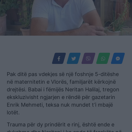
Pak ditë pas vdekjes së një foshnje 5-ditëshe
në maternitetin e Vlorës, familjarët kërkojnë
drejtësi. Babai i fëmijës Neritan Halilaj, tregon
ekskluzivisht ngjarjen e rëndë për gazetarin
Enrik Mehmeti, teksa nuk mundet t’i mbajë
lotët.
Trauma për dy prindërit e rinj, është ende e