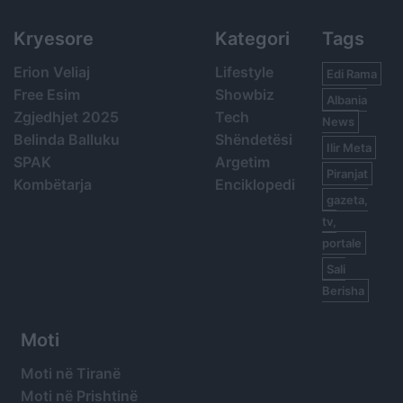
Kryesore
Kategori
Tags
Erion Veliaj
Lifestyle
Edi Rama
Free Esim
Showbiz
Albania
Zgjedhjet 2025
Tech
News
Belinda Balluku
Shëndetësi
Ilir Meta
SPAK
Argetim
Piranjat
Kombëtarja
Enciklopedi
gazeta,
tv,
portale
Sali
Berisha
Moti
Moti në Tiranë
Moti në Prishtinë