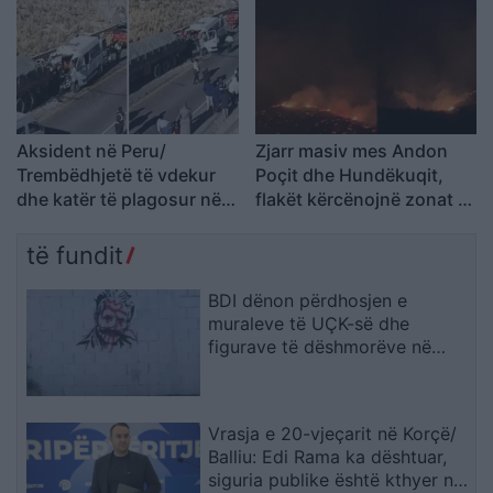
zjarrfikësja fiku vetëm
vatrat e vogla (VIDEO)
Aksident në Peru/
Zjarr masiv mes Andon
Trembëdhjetë të vdekur
Poçit dhe Hundëkuqit,
dhe katër të plagosur në
flakët kërcënojnë zonat e
përplasjen midis furgonit
banuara
dhe kamionit
të fundit
BDI dënon përdhosjen e
muraleve të UÇK-së dhe
figurave të dëshmorëve në
Çair
Vrasja e 20-vjeçarit në Korçë/
Balliu: Edi Rama ka dështuar,
siguria publike është kthyer në