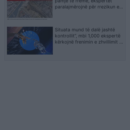
pamje të rreme, ekspertët
paralajmërojnë për rrezikun e
dezinformimit
Situata mund të dalë jashtë
kontrollit”, mbi 1,000 ekspertë
kërkojnë frenimin e zhvillimit të
IA-së