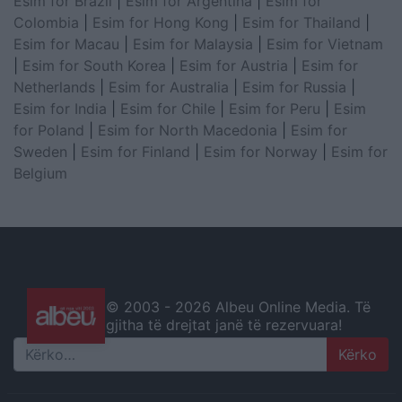
Esim for Brazil
|
Esim for Argentina
|
Esim for
Colombia
|
Esim for Hong Kong
|
Esim for Thailand
|
Esim for Macau
|
Esim for Malaysia
|
Esim for Vietnam
|
Esim for South Korea
|
Esim for Austria
|
Esim for
Netherlands
|
Esim for Australia
|
Esim for Russia
|
Esim for India
|
Esim for Chile
|
Esim for Peru
|
Esim
for Poland
|
Esim for North Macedonia
|
Esim for
Sweden
|
Esim for Finland
|
Esim for Norway
|
Esim for
Belgium
© 2003 -
2026 Albeu Online Media. Të
gjitha të drejtat janë të rezervuara!
Search