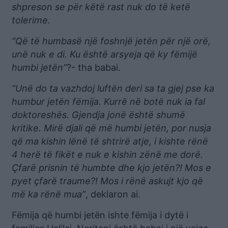
shpreson se për këtë rast nuk do të ketë
tolerime.
“Që të humbasë një foshnjë jetën për një orë,
unë nuk e di. Ku është arsyeja që ky fëmijë
humbi jetën”
?- tha babai.
“Unë do ta vazhdoj luftën deri sa ta gjej pse ka
humbur jetën fëmija. Kurrë në botë nuk ia fal
doktoreshës. Gjendja jonë është shumë
kritike. Mirë djali që më humbi jetën, por nusja
që ma kishin lënë të shtrirë atje, i kishte rënë
4 herë të fikët e nuk e kishin zënë me dorë.
Çfarë prisnin të humbte dhe kjo jetën?! Mos e
pyet çfarë traume?! Mos i rënë askujt kjo që
më ka rënë mua”
, deklaron ai.
Fëmija që humbi jetën ishte fëmija i dytë i