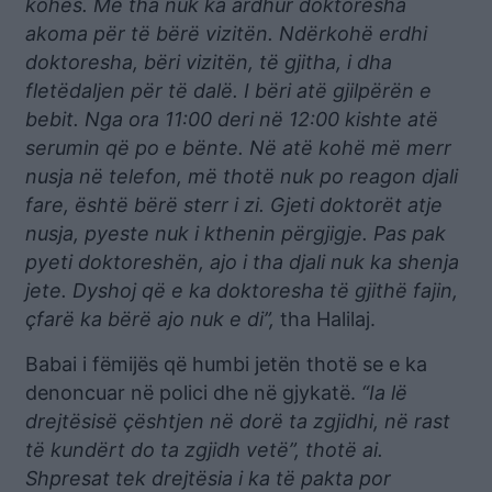
kohës. Më tha nuk ka ardhur doktoresha
akoma për të bërë vizitën. Ndërkohë erdhi
doktoresha, bëri vizitën, të gjitha, i dha
fletëdaljen për të dalë. I bëri atë gjilpërën e
bebit. Nga ora 11:00 deri në 12:00 kishte atë
serumin që po e bënte. Në atë kohë më merr
nusja në telefon, më thotë nuk po reagon djali
fare, është bërë sterr i zi. Gjeti doktorët atje
nusja, pyeste nuk i kthenin përgjigje. Pas pak
pyeti doktoreshën, ajo i tha djali nuk ka shenja
jete. Dyshoj që e ka doktoresha të gjithë fajin,
çfarë ka bërë ajo nuk e di”,
tha Halilaj.
Babai i fëmijës që humbi jetën thotë se e ka
denoncuar në polici dhe në gjykatë.
“Ia lë
drejtësisë çështjen në dorë ta zgjidhi, në rast
të kundërt do ta zgjidh vetë”, thotë ai.
Shpresat tek drejtësia i ka të pakta por