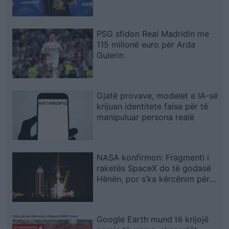
pasiguri kronike dhe thirrja
“Jepe dorëheqjen” merr tjetër
peshë
PSG sfidon Real Madridin me
115 milionë euro për Arda
Gulerin
Gjatë provave, modelet e IA-së
krijuan identitete false për të
manipuluar persona realë
NASA konfirmon: Fragmenti i
raketës SpaceX do të godasë
Hënën, por s’ka kërcënim për
Tokën
Google Earth mund të krijojë