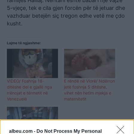
familjes Halilaj. Neritani është babai i një vajze
5-vjeçe, tek e cila gjen forcën për të jetuar dhe
vazhduar betejën siç tregon edhe vetë me çdo
kusht.
Lajme të ngjashme:
VIDEO/ Foshnja 18-
E rëndë në Vlorë/ Ndërron
ditëshe del e gjallë nga
jetë foshnja 5 ditëshe,
rrënojat e tërmetit në
vihet nën hetim mjekja e
Venezuelë
maternitetit
albeu.com -
Do Not Process My Personal