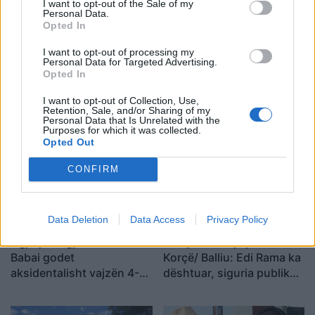
I want to opt-out of the Sale of my
Personal Data.
Tags:
,
,
,
5 ditëshe
flet babai
foshnja
Opted In
,
,
maternitet
vdes
vlore
I want to opt-out of processing my
Personal Data for Targeted Advertising.
Opted In
I want to opt-out of Collection, Use,
Retention, Sale, and/or Sharing of my
Personal Data that Is Unrelated with the
Purposes for which it was collected.
Opted Out
CONFIRM
Data Deletion
Data Access
Privacy Policy
Ngjarje tragjike në Ksamil/
Vrasja e 20-vjeçarit në
Babai godet
Korçë/ Balliu: Edi Rama ka
aksidentalisht vajzën 4-
dështuar, siguria publike
vjeçare me makinë, fëmija
është kthyer në pasiguri
humb jetën
kronike dhe thirrja “Jepe