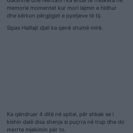
dukshme dhe Neritani i ka ende të freskëta në
memorie momentet kur mori lajmin e hidhur
dhe kërkon përgjigjet e pyetjeve të tij.
Sipas Halilajt djali ka qenë shumë mirë.
Ka qëndruar 4 ditë në spital, për shkak se i
kishin dalë disa shenja si puçrra në trup dhe do
merrte mjekimin për to.