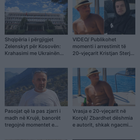
dorëheqjen” merr tjetër
peshë
Shqipëria i përgjigjet
VIDEO/ Publikohet
Zelenskyt për Kosovën:
momenti i arrestimit të
Krahasimi me Ukrainën
20-vjeçarit Kristjan Sterjo,
është i gabuar
akuzohet për vrasjen e
Joan Zukos
Pasojat që la pas zjarri i
Vrasja e 20-vjeçarit në
madh në Krujë, banorët
Korçë/ Zbardhet dëshmia
tregojnë momentet e
e autorit, shkak ngacmimi
tmerrit: Flakët i kemi
i të dashurës nga viktima
mbajtur vetë nën kontroll,