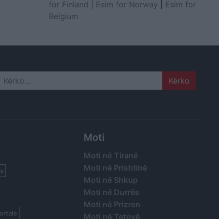
for Finland
|
Esim for Norway
|
Esim for
Belgium
Search
Moti
Moti në Tiranë
Moti në Prishtinë
s
Moti në Shkup
Moti në Durrës
Moti në Prizren
ortale
Moti në Tetovë