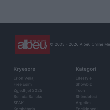
© 2003 -
2026 Albeu Online Medi
Kryesore
Kategori
Erion Veliaj
Lifestyle
Free Esim
Showbiz
Zgjedhjet 2025
Tech
Belinda Balluku
Shëndetësi
SPAK
Argetim
Kombëtarja
Enciklopedi