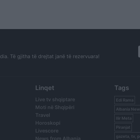
a. Të gjitha të drejtat janë të rezervuara!
Linqet
Tags
Live tv shqiptare
Edi Rama
Moti në Shqipëri
Albania New
Travel
Ilir Meta
Horoskopi
Piranjat
Livescore
gazeta, tv, p
News from Albania