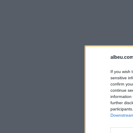
albeu.com
If you wish 
sensitive in
confirm you
continue se
information 
further disc
participants
Downstream 