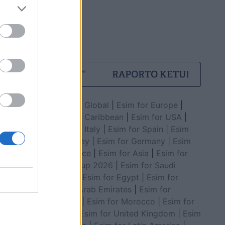
Esim for Global
|
Esim for Europe
|
Esim for Caribbean
|
Esim for USA
|
Esim for Italy
|
Esim for Spain
|
Esim
for Turkey
|
Esim for Germany
|
Esim
for Greece
|
Esim for Asia
|
Esim for
World Cup 2026
|
Esim for Saudi
Arabia
|
Esim for Egypt
|
Esim for
United Arab Emirates
|
Esim for
Balkans
|
Esim for Morocco
|
Esim for
China
|
Esim for United Kingdom
|
Esim