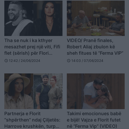
Tha se nuk i ka kthyer
VIDEO/ Pranë finales,
mesazhet prej një viti, Fifi
Robert Aliaj zbulon kë
flet (sërish) për Flori
sheh fitues të “Ferma VIP”
Mumajesin: E kam
12:42 / 24/06/2024
14:03 / 07/06/2024
schedule
schedule
ekzagjëruar, po pres t’më
shkruajë vetë!
Partnerja e Florit
Takimi emocionues babë
“shpërthen” ndaj Çiljetës:
e bijë! Vajza e Florit futet
Harrove krushkën, turp
në “Ferma Vip” (VIDEO)