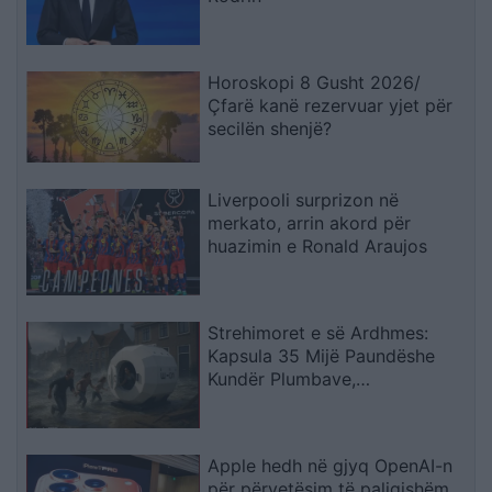
Horoskopi 8 Gusht 2026/
Çfarë kanë rezervuar yjet për
secilën shenjë?
Liverpooli surprizon në
merkato, arrin akord për
huazimin e Ronald Araujos
Strehimoret e së Ardhmes:
Kapsula 35 Mijë Paundëshe
Kundër Plumbave,
Shpërthimeve dhe Fatkeqësive
Natyrore
Apple hedh në gjyq OpenAI-n
për përvetësim të paligjshëm