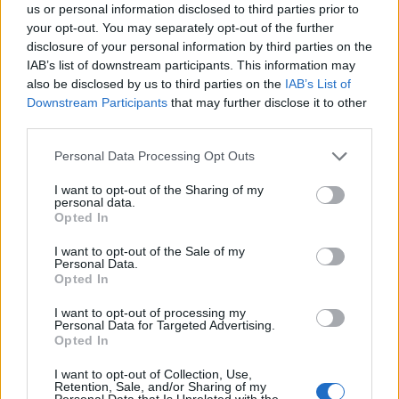
us or personal information disclosed to third parties prior to
Flori i revoltuar ndaj
“Ti mua më mund pa nder,
your opt-out. You may separately opt-out of the further
Valerit: Çohu dil jashtë!
po nuk ka gjë”, Flori-
disclosure of your personal information by third parties on the
Buçkos: Ty të dua në
IAB’s list of downstream participants. This information may
11:52 / 11/05/2024
schedule
finale unë
also be disclosed by us to third parties on the
IAB’s List of
16:46 / 12/04/2024
schedule
Downstream Participants
that may further disclose it to other
third parties.
Personal Data Processing Opt Outs
I want to opt-out of the Sharing of my
personal data.
Opted In
Elvana Gjata sapo i bëri
Sekuestrohet flori dhe
I want to opt-out of the Sale of my
Personal Data.
fansat të mendojnë për
argjend në Kakavijë,
Opted In
një rikthim me Flor
arrestohen dy
Mumajesin (VIDEO)
gjeorgjianët (VIDEO)
10:22 / 09/03/2024
10:16 / 04/01/2024
schedule
schedule
I want to opt-out of processing my
Personal Data for Targeted Advertising.
Opted In
I want to opt-out of Collection, Use,
Retention, Sale, and/or Sharing of my
Personal Data that Is Unrelated with the