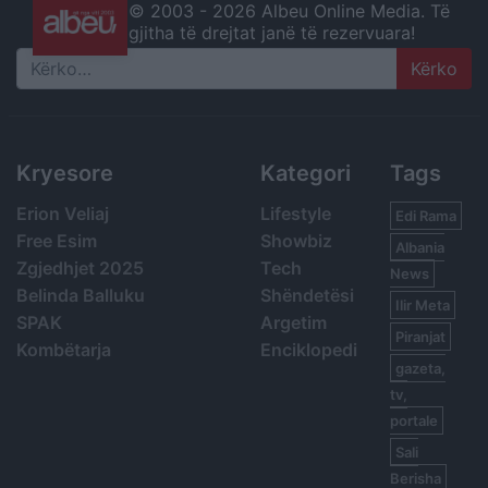
© 2003 -
2026 Albeu Online Media. Të
gjitha të drejtat janë të rezervuara!
Search
Kryesore
Kategori
Tags
Erion Veliaj
Lifestyle
Edi Rama
Free Esim
Showbiz
Albania
Zgjedhjet 2025
Tech
News
Belinda Balluku
Shëndetësi
Ilir Meta
SPAK
Argetim
Piranjat
Kombëtarja
Enciklopedi
gazeta,
tv,
portale
Sali
Berisha