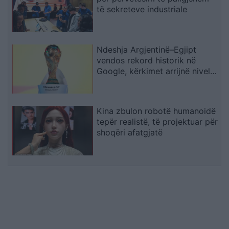
të sekreteve industriale
Ndeshja Argjentinë–Egjipt
vendos rekord historik në
Google, kërkimet arrijnë nivele
të papara
Kina zbulon robotë humanoidë
tepër realistë, të projektuar për
shoqëri afatgjatë