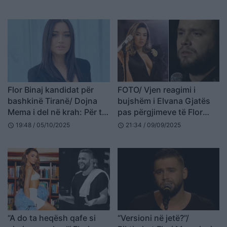
Flor Binaj kandidat për
FOTO/ Vjen reagimi i
bashkinë Tiranë/ Dojna
bujshëm i Elvana Gjatës
Mema i del në krah: Për të
pas përgjimeve të Flor
gjithë ata që besojnë te e
Mumajesit
19:48 / 05/10/2025
21:34 / 09/09/2025
schedule
schedule
mira pa kompromis
“A do ta heqësh qafe si
“Versioni në jetë?”/