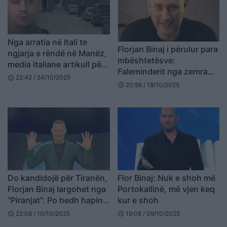
Nga arratia në Itali te
Florjan Binaj i përulur para
ngjarja e rëndë në Manëz,
mbështetësve:
media italiane artikull për
Faleminderit nga zemra
Flori Paluçin
22:42 / 24/10/2025
schedule
për suportin
20:56 / 18/10/2025
schedule
Do kandidojë për Tiranën,
Flor Binaj: Nuk e shoh më
Florjan Binaj largohet nga
Portokallinë, më vjen keq
“Piranjat”: Po hedh hapin
kur e shoh
tim për ndryshim
22:08 / 10/10/2025
19:08 / 09/10/2025
schedule
schedule