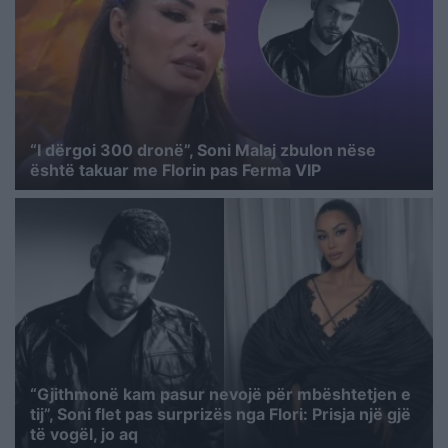
“I dërgoi 300 dronë”, Soni Malaj zbulon nëse
është takuar me Florin pas Ferma VIP
“Gjithmonë kam pasur nevojë për mbështetjen e
tij”, Soni flet pas surprizës nga Flori: Prisja një gjë
të vogël, jo aq