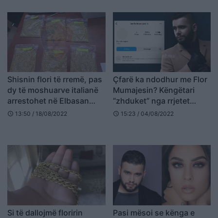
Shisnin flori të rremë, pas
Çfarë ka ndodhur me Flor
dy të moshuarve italianë
Mumajesin? Këngëtari
arrestohet në Elbasan
“zhduket” nga rrjetet
edhe një tjetër shtetas
sociale
13:50 / 18/08/2022
15:23 / 04/08/2022
schedule
schedule
Si të dallojmë floririn
Pasi mësoi se kënga e