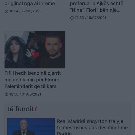
origjinal nga ai i rremë
preferuar e Ajkës është
“Nina”, Flori i bën një
16:14 / 22/06/2022
schedule
premtim publik
17:53 / 15/07/2021
schedule
(FOTO+VIDEO)
Fifi i hedh benzinë zjarrit
me dedikimin për Florin:
Faleminderit që të kam
18:50 / 01/06/2021
schedule
të fundit
Real Madridi shqyrton tre yje
të mesfushës pas dështimit me
Rodrin