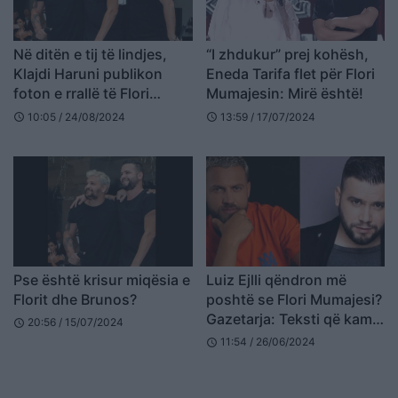
Në ditën e tij të lindjes,
“I zhdukur” prej kohësh,
Klajdi Haruni publikon
Eneda Tarifa flet për Flori
foton e rrallë të Flori
Mumajesin: Mirë është!
Mumajesit
10:05 / 24/08/2024
13:59 / 17/07/2024
schedule
schedule
Pse është krisur miqësia e
Luiz Ejlli qëndron më
Florit dhe Brunos?
poshtë se Flori Mumajesi?
Gazetarja: Teksti që kam
20:56 / 15/07/2024
schedule
bërë…
11:54 / 26/06/2024
schedule