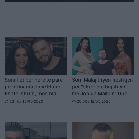
Soni flet për herë të parë
Soni Malaj thyen heshtjen
për romancën me Florin:
për “sherrin e bujshëm”
Është ishi im, mos ma
me Jonida Maliqin: Unë
shaj
isha e fejuar me Florin, ia
23:16 / 13/05/2026
20:09 / 12/05/2026
schedule
schedule
fusin kot