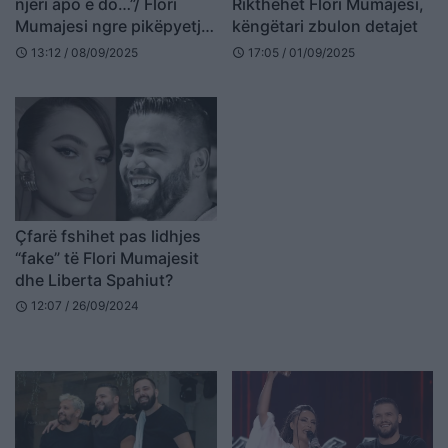
njeri apo e do…”/ Flori
Rikthehet Flori Mumajesi,
Mumajesi ngre pikëpyetje
këngëtari zbulon detajet
me postimin misterioz,
13:12 / 08/09/2025
17:05 / 01/09/2025
schedule
schedule
zëri i Elvana Gjatës në
sfond?
Çfarë fshihet pas lidhjes
“fake” të Flori Mumajesit
dhe Liberta Spahiut?
12:07 / 26/09/2024
schedule