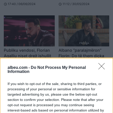
për ty!
17:40 / 06/06/2024
11:12 / 30/05/2024
schedule
schedule
Publiku vendosi, Florian
Albano “paralajmëron”
Agalliu niset drejt ishullit
Florin: Do të them diçka
gjatë spektaklit
18:40 / 21/05/2024
schedule
albeu.com -
Do Not Process My Personal
16:52 / 16/05/2024
schedule
Information
If you wish to opt-out of the sale, sharing to third parties, or
processing of your personal or sensitive information for
targeted advertising by us, please use the below opt-out
section to confirm your selection. Please note that after your
opt-out request is processed you may continue seeing
interest-based ads based on personal information utilized by