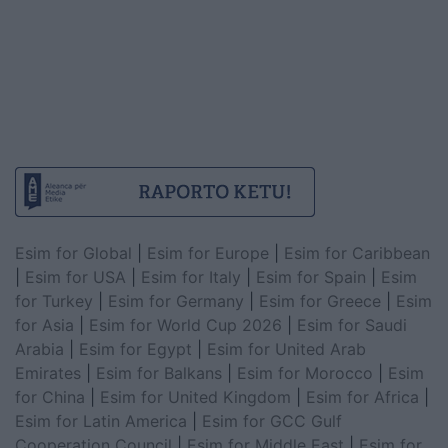
Esim for Global
|
Esim for Europe
|
Esim for Caribbean
|
Esim for USA
|
Esim for Italy
|
Esim for Spain
|
Esim
for Turkey
|
Esim for Germany
|
Esim for Greece
|
Esim
for Asia
|
Esim for World Cup 2026
|
Esim for Saudi
Arabia
|
Esim for Egypt
|
Esim for United Arab
Emirates
|
Esim for Balkans
|
Esim for Morocco
|
Esim
for China
|
Esim for United Kingdom
|
Esim for Africa
|
Esim for Latin America
|
Esim for GCC Gulf
Cooperation Council
|
Esim for Middle East
|
Esim for