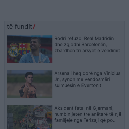
të fundit
Rodri refuzoi Real Madridin
dhe zgjodhi Barcelonën,
zbardhen tri arsyet e vendimit
Arsenali heq dorë nga Vinicius
Jr., synon me vendosmëri
sulmuesin e Evertonit
Aksident fatal në Gjermani,
humbin jetën tre anëtarë të një
familjeje nga Ferizaji që po
ktheheshin nga Kosova