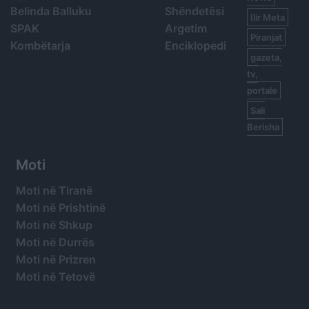
Belinda Balluku
Shëndetësi
Ilir Meta
SPAK
Argetim
Piranjat
Kombëtarja
Enciklopedi
gazeta,
tv,
portale
Sali
Berisha
Moti
Moti në Tiranë
Moti në Prishtinë
Moti në Shkup
Moti në Durrës
Moti në Prizren
Moti në Tetovë