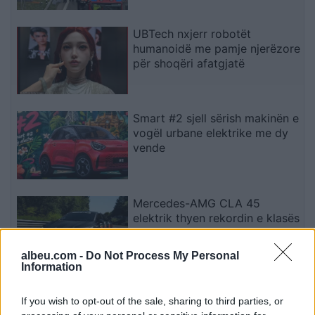
UBTech nxjerr robotët
humanoidë me pamje njerëzore
për shoqëri afatgjatë
Smart #2 sjell sërish makinën e
vogël urbane elektrike me dy
vende
Mercedes-AMG CLA 45
elektrik thyen rekordin e klasës
së tij në Nürburgring
albeu.com -
Do Not Process My Personal
Information
Teleskopi më i fuqishëm diellor
If you wish to opt-out of the sale, sharing to third parties, or
zbulon vorbullat që ndikojnë