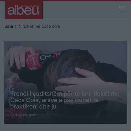
keyboard_arrow_right
Ballina
floket me coca cola
Trendi i çuditshëm për të larë flokët me
Coca Cola, arsyeja pse duhet ta
praktikoni dhe ju
4 vit me parë
schedule