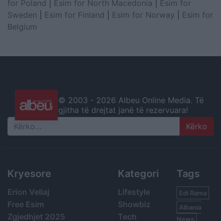
for Poland
|
Esim for North Macedonia
|
Esim for
Sweden
|
Esim for Finland
|
Esim for Norway
|
Esim for
Belgium
© 2003 -
2026 Albeu Online Media. Të
gjitha të drejtat janë të rezervuara!
Search
Kryesore
Kategori
Tags
Erion Veliaj
Lifestyle
Edi Rama
Free Esim
Showbiz
Albania
Zgjedhjet 2025
Tech
News