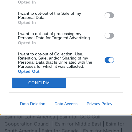
Opted In
I want to opt-out of the Sale of my
Personal Data.
Opted In
I want to opt-out of processing my
Personal Data for Targeted Advertising.
Opted In
I want to opt-out of Collection, Use,
Retention, Sale, and/or Sharing of my
Personal Data that Is Unrelated with the
Purposes for which it was collected.
Esim for Global
|
Esim for Europe
|
Esim for Caribbean
Opted Out
|
Esim for USA
|
Esim for Italy
|
Esim for Spain
|
Esim
for Turkey
|
Esim for Germany
|
Esim for Greece
|
Esim
CONFIRM
for Asia
|
Esim for World Cup 2026
|
Esim for Saudi
Arabia
|
Esim for Egypt
|
Esim for United Arab
Emirates
|
Esim for Balkans
|
Esim for Morocco
|
Esim
Data Deletion
Data Access
Privacy Policy
for China
|
Esim for United Kingdom
|
Esim for Africa
|
Esim for Latin America
|
Esim for GCC Gulf
Cooperation Council
|
Esim for Middle East
|
Esim for
South America
|
Esim for Canada
|
Esim for Mexico
|