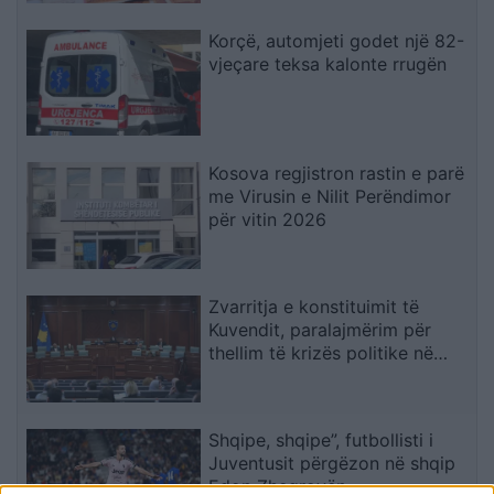
Korçë, automjeti godet një 82-
vjeçare teksa kalonte rrugën
Kosova regjistron rastin e parë
me Virusin e Nilit Perëndimor
për vitin 2026
Zvarritja e konstituimit të
Kuvendit, paralajmërim për
thellim të krizës politike në
Kosovë
Shqipe, shqipe”, futbollisti i
Juventusit përgëzon në shqip
Edon Zhegrovën