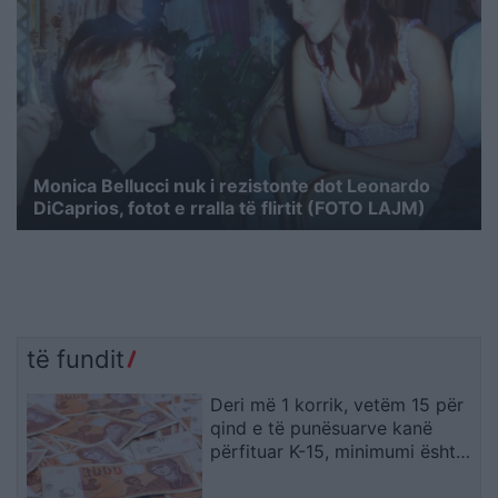
Monica Bellucci nuk i rezistonte dot Leonardo
DiCaprios, fotot e rralla të flirtit (FOTO LAJM)
të fundit
Deri më 1 korrik, vetëm 15 për
qind e të punësuarve kanë
përfituar K-15, minimumi është
19.567 denarë