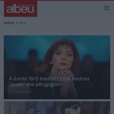
keyboard_arrow_right
Ballina
flirti
A është flirti tradhti? Ema Andrea
“çudit” me përgjigjien
4 vit me parë
schedule