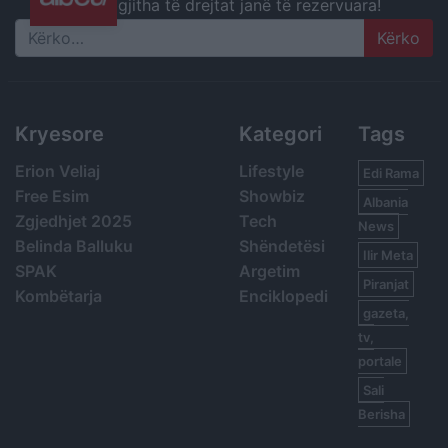
gjitha të drejtat janë të rezervuara!
Search
Kryesore
Kategori
Tags
Erion Veliaj
Lifestyle
Edi Rama
Free Esim
Showbiz
Albania
Zgjedhjet 2025
Tech
News
Belinda Balluku
Shëndetësi
Ilir Meta
SPAK
Argetim
Piranjat
Kombëtarja
Enciklopedi
gazeta,
tv,
portale
Sali
Berisha