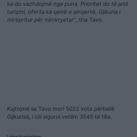
ka do vazhdojmë nga puna. Prioritet do të jetë
turizmi, oferta ka qenë e sinqertë, Gjikuria i
mirëpritur për nënkryetar”
, tha Tavo.
Kujtojmë se Tavo mori 5022 vota përballë
Gjikurisë, i cili siguroi vetëm 3545 të tilla.
Lajme të ngjashme: