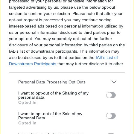
Zelenskyt për Kosovën:
momenti i arrestimit të
processing of your personal or sensitive information for
Krahasimi me Ukrainën
20-vjeçarit Kristjan Sterjo,
targeted advertising by us, please use the below opt-out
është i gabuar
akuzohet për vrasjen e
section to confirm your selection. Please note that after your
opt-out request is processed you may continue seeing
Joan Zukos
interest-based ads based on personal information utilized by
us or personal information disclosed to third parties prior to
your opt-out. You may separately opt-out of the further
disclosure of your personal information by third parties on the
IAB’s list of downstream participants. This information may
also be disclosed by us to third parties on the
IAB’s List of
Zjarri masiv në Malin e
Pasojat që la pas zjarri i
Downstream Participants
that may further disclose it to other
Krujës vihet nën kontroll/
madh në Krujë, banorët
third parties.
Mbrojtja: Aktualisht një
tregojnë momentet e
Personal Data Processing Opt Outs
vatër aktive
tmerrit: Flakët i kemi
mbajtur vetë nën kontroll,
I want to opt-out of the Sharing of my
zjarrfikësja fiku vetëm
personal data.
vatrat e vogla (VIDEO)
Opted In
I want to opt-out of the Sale of my
Personal Data.
Opted In
Përshkallëzimi rajonal
Vrasja e 20-vjeçarit në