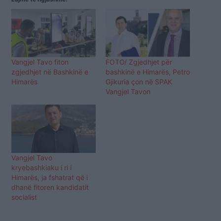
Vangjel Tavo fiton
FOTO/ Zgjedhjet për
zgjedhjet në Bashkinë e
bashkinë e Himarës, Petro
Himarës
Gjikuria çon në SPAK
Vangjel Tavon
Vangjel Tavo
kryebashkiaku i ri i
Himarës, ja fshatrat që i
dhanë fitoren kandidatit
socialist