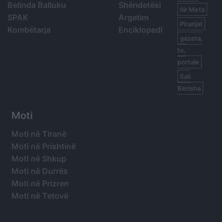
Belinda Balluku
Shëndetësi
Ilir Meta
SPAK
Argetim
Piranjat
Kombëtarja
Enciklopedi
gazeta,
tv,
portale
Sali
Berisha
Moti
Moti në Tiranë
Moti në Prishtinë
Moti në Shkup
Moti në Durrës
Moti në Prizren
Moti në Tetovë