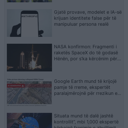
Gjatë provave, modelet e IA-së
krijuan identitete false për të
manipuluar persona realë
NASA konfirmon: Fragmenti i
raketës SpaceX do të godasë
Hënën, por s’ka kërcënim për
Tokën
Google Earth mund të krijojë
pamje të rreme, ekspertët
paralajmërojnë për rrezikun e
dezinformimit
Situata mund të dalë jashtë
kontrollit”, mbi 1,000 ekspertë
kërkojnë frenimin e zhvillimit të