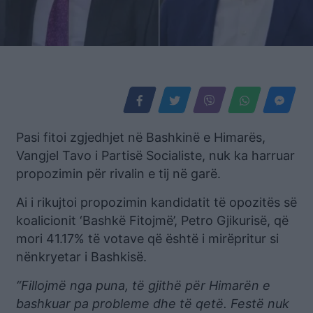
Pasi fitoi zgjedhjet në Bashkinë e Himarës,
Vangjel Tavo i Partisë Socialiste, nuk ka harruar
propozimin për rivalin e tij në garë.
Ai i rikujtoi propozimin kandidatit të opozitës së
koalicionit ‘Bashkë Fitojmë’, Petro Gjikurisë, që
mori 41.17% të votave që është i mirëpritur si
nënkryetar i Bashkisë.
“Fillojmë nga puna, të gjithë për Himarën e
bashkuar pa probleme dhe të qetë. Festë nuk