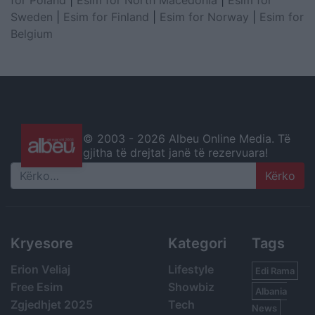
for Poland
|
Esim for North Macedonia
|
Esim for
Sweden
|
Esim for Finland
|
Esim for Norway
|
Esim for
Belgium
© 2003 -
2026 Albeu Online Media. Të
gjitha të drejtat janë të rezervuara!
Search
Kryesore
Kategori
Tags
Erion Veliaj
Lifestyle
Edi Rama
Free Esim
Showbiz
Albania
Zgjedhjet 2025
Tech
News