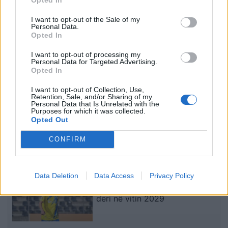
Azinë, mbi 1,300 fluturime
Krujën duke shkrumbuar
anulohen dhe më shumë
sipërfaqe të mëdha/
I want to opt-out of the Sale of my
se 400 mijë banorë
Rama: Shmangëm një
Personal Data.
Opted In
evakuohen
bilanc tragjik
I want to opt-out of processing my
Personal Data for Targeted Advertising.
Opted In
I want to opt-out of Collection, Use,
Retention, Sale, and/or Sharing of my
Personal Data that Is Unrelated with the
Turqia vendos kufizime
Aksident në Peru/
Purposes for which it was collected.
për disa anije drejt Detit të
Trembëdhjetë të vdekur
Opted Out
Zi, shtohen paqartësitë
dhe katër të plagosur në
CONFIRM
për tregtinë detare
përplasjen midis furgonit
dhe kamionit
të fundit
Data Deletion
Data Access
Privacy Policy
Elbasani promovon talentin e
akademisë, 17-vjeçari firmos
deri në vitin 2029