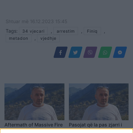
Shtuar
më
16.12.2023 15:45
Tags:
,
,
,
34 vjecari
arrestim
Finiq
,
metadon
vjedhje
Aftermath of Massive Fire
Pasojat që la pas zjarri i
in Krujë, Residents
madh në Krujë, banorët