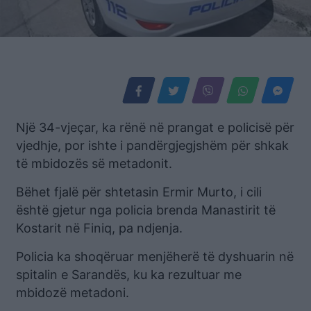
Një 34-vjeçar, ka rënë në prangat e policisë për
vjedhje, por ishte i pandërgjegjshëm për shkak
të mbidozës së metadonit.
Bëhet fjalë për shtetasin Ermir Murto, i cili
është gjetur nga policia brenda Manastirit të
Kostarit në Finiq, pa ndjenja.
Policia ka shoqëruar menjëherë të dyshuarin në
spitalin e Sarandës, ku ka rezultuar me
mbidozë metadoni.