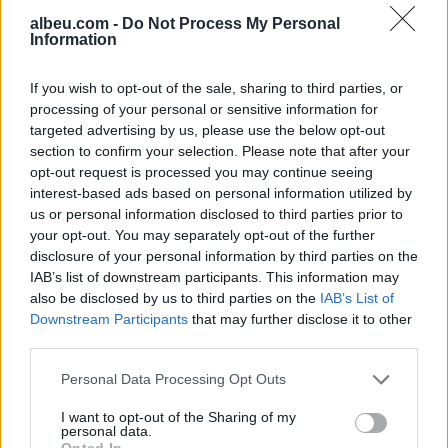
Recount Moments of
tregojnë momentet e
albeu.com -
Do Not Process My Personal
Terror: We Kept the
tmerrit: Flakët i kemi
Information
Flames Under Control
mbajtur vetë nën kontroll,
Ourselves; Firefighters
zjarrfikësja fiku vetëm
If you wish to opt-out of the sale, sharing to third parties, or
Only Extinguished Small…
vatrat e vogla (VIDEO)
processing of your personal or sensitive information for
targeted advertising by us, please use the below opt-out
section to confirm your selection. Please note that after your
opt-out request is processed you may continue seeing
interest-based ads based on personal information utilized by
Përshkallëzimi rajonal
Vrasja e 20-vjeçarit në
us or personal information disclosed to third parties prior to
rikthen Jemenin në fokus,
Korçë/ Zbardhet dëshmia
your opt-out. You may separately opt-out of the further
sulmet e Huthive shtojnë
e autorit, shkak ngacmimi
disclosure of your personal information by third parties on the
rrezikun e zgjerimit të
i të dashurës nga viktima
IAB’s list of downstream participants. This information may
luftës
also be disclosed by us to third parties on the
IAB’s List of
Downstream Participants
that may further disclose it to other
third parties.
Personal Data Processing Opt Outs
I want to opt-out of the Sharing of my
Tajfuni “Dolphin” prek
Zjarri masiv që përfshiu
personal data.
Opted In