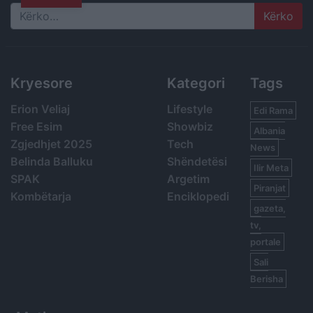
Search
Kryesore
Kategori
Tags
Erion Veliaj
Lifestyle
Edi Rama
Free Esim
Showbiz
Albania
Zgjedhjet 2025
Tech
News
Belinda Balluku
Shëndetësi
Ilir Meta
SPAK
Argetim
Piranjat
Kombëtarja
Enciklopedi
gazeta,
tv,
portale
Sali
Berisha