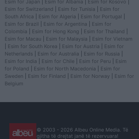
Esim for Japan
|
Esim for Albania
|
Esim for Kosovo
|
Esim for Switzerland
|
Esim for Tunisia
|
Esim for
South Africa
|
Esim for Algeria
|
Esim for Portugal
|
Esim for Brazil
|
Esim for Argentina
|
Esim for
Colombia
|
Esim for Hong Kong
|
Esim for Thailand
|
Esim for Macau
|
Esim for Malaysia
|
Esim for Vietnam
|
Esim for South Korea
|
Esim for Austria
|
Esim for
Netherlands
|
Esim for Australia
|
Esim for Russia
|
Esim for India
|
Esim for Chile
|
Esim for Peru
|
Esim
for Poland
|
Esim for North Macedonia
|
Esim for
Sweden
|
Esim for Finland
|
Esim for Norway
|
Esim for
Belgium
© 2003 -
2026 Albeu Online Media. Të
gjitha të drejtat janë të rezervuara!