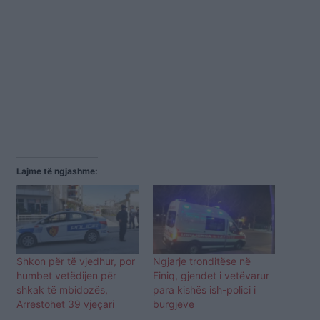
Lajme të ngjashme:
Shkon për të vjedhur, por
Ngjarje tronditëse në
humbet vetëdijen për
Finiq, gjendet i vetëvarur
shkak të mbidozës,
para kishës ish-polici i
Arrestohet 39 vjeçari
burgjeve