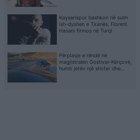
Kayserispor bashkon në sulm
ish-dyshen e Tiranës, Florent
Hasani firmos në Turqi
Përplasje e rëndë në
magjistralen Gostivar-Kërçovë,
humb jetën një shofer dhe
plagoset rëndë një tjetër