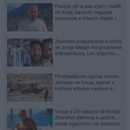
Pasojat që la pas zjarri i madh
në Krujë, banorët tregojnë
momentet e tmerrit: Flakët i
kemi mbajtur vetë nën kontroll,
zjarrfikësja fiku vetëm vatrat e
vogla (VIDEO)
Zbulohen prapaskenat e luftës
së Jorge Messit me problemet
shëndetësore, Leo shqyrtoi
largimin nga Botërori
Përshkallëzimi rajonal rikthen
Jemenin në fokus, sulmet e
Huthive shtojnë rrezikun e
zgjerimit të luftës
Vrasja e 20-vjeçarit në Korçë/
Zbardhet dëshmia e autorit,
shkak ngacmimi i të dashurës
nga viktima