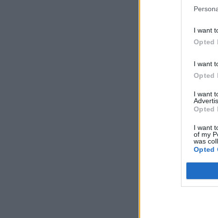
Persona
I want t
Opted 
I want t
Opted 
I want 
Advertis
Opted 
I want t
of my P
was col
Opted 