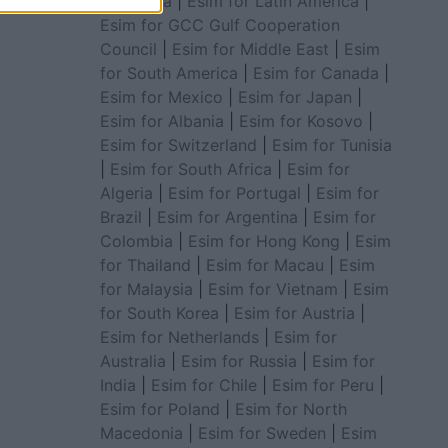
for Africa
|
Esim for Latin America
|
Esim for GCC Gulf Cooperation
Council
|
Esim for Middle East
|
Esim
for South America
|
Esim for Canada
|
Esim for Mexico
|
Esim for Japan
|
Esim for Albania
|
Esim for Kosovo
|
Esim for Switzerland
|
Esim for Tunisia
|
Esim for South Africa
|
Esim for
Algeria
|
Esim for Portugal
|
Esim for
Brazil
|
Esim for Argentina
|
Esim for
Colombia
|
Esim for Hong Kong
|
Esim
for Thailand
|
Esim for Macau
|
Esim
for Malaysia
|
Esim for Vietnam
|
Esim
for South Korea
|
Esim for Austria
|
Esim for Netherlands
|
Esim for
Australia
|
Esim for Russia
|
Esim for
India
|
Esim for Chile
|
Esim for Peru
|
Esim for Poland
|
Esim for North
Macedonia
|
Esim for Sweden
|
Esim