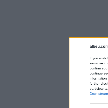
albeu.com
If you wish 
sensitive in
confirm you
continue se
information 
further disc
participants
Downstream 