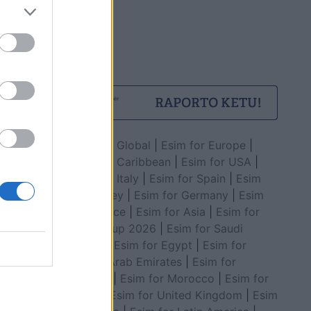
Esim for Global
|
Esim for Europe
|
Esim for Caribbean
|
Esim for USA
|
Esim for Italy
|
Esim for Spain
|
Esim
for Turkey
|
Esim for Germany
|
Esim
for Greece
|
Esim for Asia
|
Esim for
World Cup 2026
|
Esim for Saudi
Arabia
|
Esim for Egypt
|
Esim for
United Arab Emirates
|
Esim for
Balkans
|
Esim for Morocco
|
Esim for
China
|
Esim for United Kingdom
|
Esim