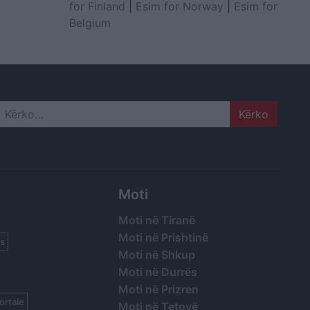
for Finland
|
Esim for Norway
|
Esim for
Belgium
Search
Moti
Moti në Tiranë
Moti në Prishtinë
s
Moti në Shkup
Moti në Durrës
Moti në Prizren
ortale
Moti në Tetovë