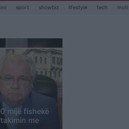
oni
sport
showbiz
lifestyle
tech
moti
0 mijë fishekë
n takimin me