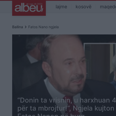
lajme
kosovë
maqed
keyboard_arrow_right
Ballina
Fatos Nano ngjela
“Donin ta vrisnin, u harxhuan 4
për ta mbrojtur!”, Ngjela kujto