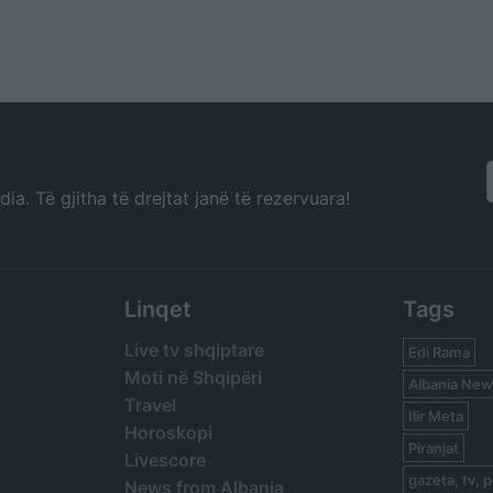
a. Të gjitha të drejtat janë të rezervuara!
Linqet
Tags
Live tv shqiptare
Edi Rama
Moti në Shqipëri
Albania New
Travel
Ilir Meta
Horoskopi
Piranjat
Livescore
gazeta, tv, p
News from Albania