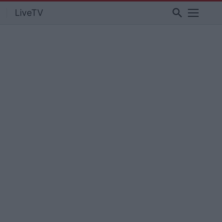
search
LiveTV