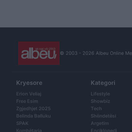
© 2003 -
2026 Albeu Online Medi
Kryesore
Kategori
Erion Veliaj
Lifestyle
Free Esim
Showbiz
Zgjedhjet 2025
Tech
Belinda Balluku
Shëndetësi
SPAK
Argetim
Kombëtarja
Enciklopedi