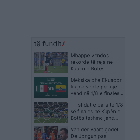
të fundit
Mbappe vendos
rekorde të reja në
Kupën e Botës,
francezi lë pas edhe
Meksika dhe Ekuadori
emra legjendarë
luajnë sonte për një
vend në 1/8 e finales,
publikohen
Tri sfidat e para të 1/8
formacionet zyrtare
së finales në Kupën e
Botës tashmë janë
zyrtarizuar
Van der Vaart godet
De Jongun pas