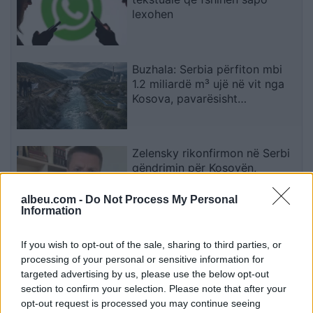
lexohen
Buzhala: Serbia përfiton mbi
1.2 miliardë m³ ujë në vit nga
Kosova, pavarësisht
kërcënimeve për Ibërin
Zelensky rikonfirmon në Serbi
qëndrimin për Kosovën,
deputeti ukrainas: Gabim
diplomatik, Ukraina duhet ta
albeu.com -
Do Not Process My Personal
Information
njohë
Ndryshimet janë pjesë e
If you wish to opt-out of the sale, sharing to third parties, or
futbollit”, Flick pranon largimin
processing of your personal or sensitive information for
e Araujo drejt Liverpoolit
targeted advertising by us, please use the below opt-out
section to confirm your selection. Please note that after your
opt-out request is processed you may continue seeing