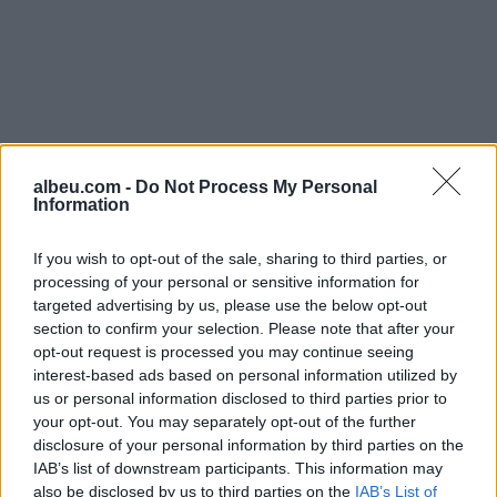
albeu.com -
Do Not Process My Personal
Information
If you wish to opt-out of the sale, sharing to third parties, or
processing of your personal or sensitive information for
targeted advertising by us, please use the below opt-out
section to confirm your selection. Please note that after your
opt-out request is processed you may continue seeing
Shtuar
më
4.06.2022 15:53
interest-based ads based on personal information utilized by
us or personal information disclosed to third parties prior to
Tags:
,
,
belind kellici
evi kokalari
gara per
your opt-out. You may separately opt-out of the further
,
,
nenkryetar
nenkryetari i PD
Partia
disclosure of your personal information by third parties on the
demokratike
IAB’s list of downstream participants. This information may
also be disclosed by us to third parties on the
IAB’s List of