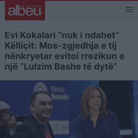
Evi Kokalari “nuk i ndahet”
Këlliçit: Mos-zgjedhja e tij
nënkryetar evitoi rrezikun e
një “Lulzim Bashe të dytë”