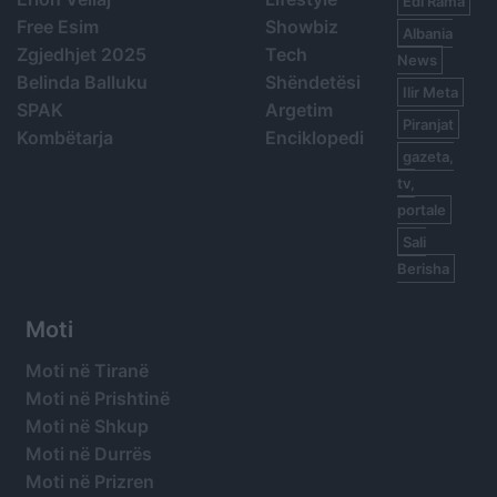
Edi Rama
Free Esim
Showbiz
Albania
Zgjedhjet 2025
Tech
News
Belinda Balluku
Shëndetësi
Ilir Meta
SPAK
Argetim
Piranjat
Kombëtarja
Enciklopedi
gazeta,
tv,
portale
Sali
Berisha
Moti
Moti në Tiranë
Moti në Prishtinë
Moti në Shkup
Moti në Durrës
Moti në Prizren