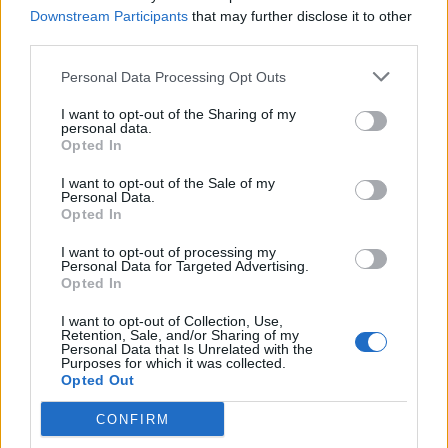
Downstream Participants
that may further disclose it to other
third parties.
Personal Data Processing Opt Outs
I want to opt-out of the Sharing of my
personal data.
Opted In
I want to opt-out of the Sale of my
Personal Data.
Opted In
I want to opt-out of processing my
Video/ Tragjedi në Ceuta, i
Përhapja e virusit të Nilit
Personal Data for Targeted Advertising.
riu që po tentonte të
Perëndimor ngre
Opted In
kalonte ilegalisht nga
shqetësime në Greqi
I want to opt-out of Collection, Use,
Maroku me parashutë bie
Retention, Sale, and/or Sharing of my
në det dhe vdes
Personal Data that Is Unrelated with the
Purposes for which it was collected.
Opted Out
CONFIRM