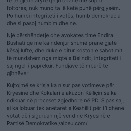
të të gjithë atyre që ju dhanë me shpirt
foltores, nuk mund ta lë këtë punë përgjysëm.
Po humbi integriteti i votës, humb demokracia
dhe si pasoj humbim dhe ne.
Një përshëndetje dhe avokates time Endira
Bushati që më ka ndenjur shumë pranë gjatë
kësaj lufte, dhe duke e ditur koston e sabotimit
të mundshëm nga miqtë e Belindit, integriteti i
saj ngeli i paprekur. Fundjavë të mbarë të
gjithëve.”
Kujtojmë se krisja ka nisur pas votimeve për
Kryesinë dhe Kokalari e akuzon Këlliçin se ka
ndikuar në proceset zgjedhore në PD. Sipas saj,
ai ka lobuar tek anëtarët e Këshillit për t’i dhënë
votat që i siguruan një vend në Kryesinë e
Partisë Demokratike./albeu.com/