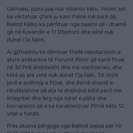
Gjithsesi, puna juaj nuk mbaron këtu. Votimi sot
ka vërtetuar çfarë ju kam thënë më parë që,
Belind Këlliçi ka përfituar nga besimi që i dhamë
që në Kuvendin e 11 Dhjetorit dhe këtë nuk
duhet t’ja falim.
Ai gjithashtu ka dëmtuar thellë reputacionin e
atyre anëtarëve të Forumit Rinor që kanë fituar
në 30 Prill drejtësisht dhe me meritokraci, dhe
këtë as ata vetë nuk duhet t’ja falin. Të rinjtë
janë e ardhmja e PDsë, dhe është shumë e
rëndësishme që ata ta drejtojnë këtë parti me
integritet dhe larg nga lojrat e pista dhe
korrupsioni që e ka karakterizuar PDnë këto 12
vitet e fundit.
Pres akoma përgjigje nga Belindi sepse për hir