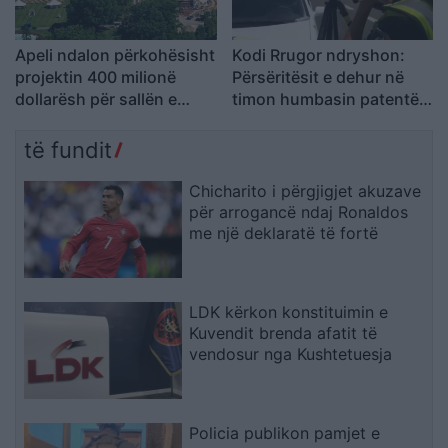
Apeli ndalon përkohësisht
Kodi Rrugor ndryshon:
projektin 400 milionë
Përsëritësit e dehur në
dollarësh për sallën e
timon humbasin patentën
vallëzimit në Shtëpinë e
përgjithmonë
Bardhë
të fundit
Chicharito i përgjigjet akuzave
për arrogancë ndaj Ronaldos
me një deklaratë të fortë
LDK kërkon konstituimin e
Kuvendit brenda afatit të
vendosur nga Kushtetuesja
Policia publikon pamjet e