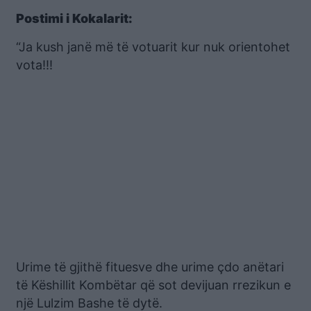
Postimi i Kokalarit:
“Ja kush janë më të votuarit kur nuk orientohet
vota!!!
Urime të gjithë fituesve dhe urime çdo anëtari
të Këshillit Kombëtar që sot devijuan rrezikun e
një Lulzim Bashe të dytë.