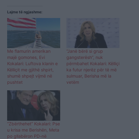
Lajme të ngjashme:
Me flamurin amerikan
“Janë bërë si grup
majë gomones, Evi
gangsterësh”, nuk
Kokalari: Luftova klanin e
përmbahet Kokalari: Këlliçi
Këlliçit me gjithë shpirt,
ka futur njerëz për të më
shumë shpejt vijmë në
sulmuar, Berisha më la
pushtet
vetëm
“Zbërthehet” Kokalari: Pse
u krisa me Berishën, Meta
po gllabëron PD-në