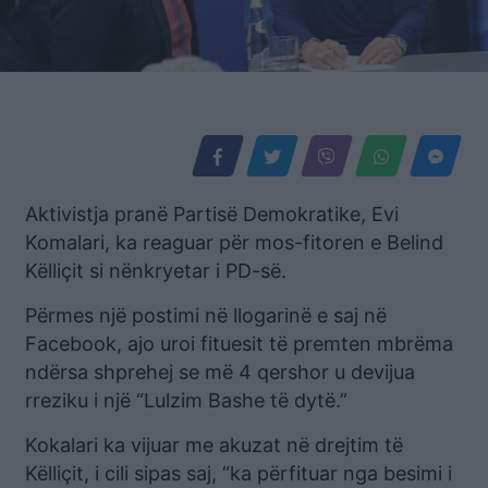
Aktivistja pranë Partisë Demokratike, Evi
Komalari, ka reaguar për mos-fitoren e Belind
Këlliçit si nënkryetar i PD-së.
Përmes një postimi në llogarinë e saj në
Facebook, ajo uroi fituesit të premten mbrëma
ndërsa shprehej se më 4 qershor u devijua
rreziku i një “Lulzim Bashe të dytë.”
Kokalari ka vijuar me akuzat në drejtim të
Këlliçit, i cili sipas saj, “ka përfituar nga besimi i