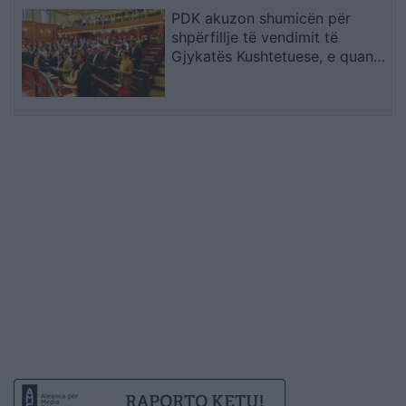
PDK akuzon shumicën për
shpërfillje të vendimit të
Gjykatës Kushtetuese, e quan
seancën e së premtes të
paligjshme