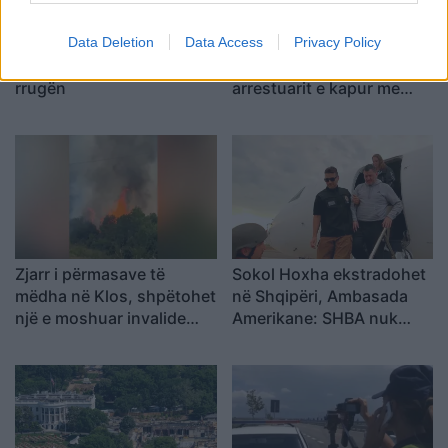
Data Deletion
Data Access
Privacy Policy
Korçë, automjeti godet një
Sarandë, gjykata cakton
82-vjeçare teksa kalonte
masat për pesë të
rrugën
arrestuarit e kapur me
armë në Gjashtë
Zjarr i përmasave të
Sokol Hoxha ekstradohet
mëdha në Klos, shpëtohet
në Shqipëri, Ambasada
një e moshuar invalide
Amerikane: SHBA nuk
dhe rrezikohet kabina
është strehë për
elektrike
kriminelët që abuzojnë me
sistemin e emigracionit