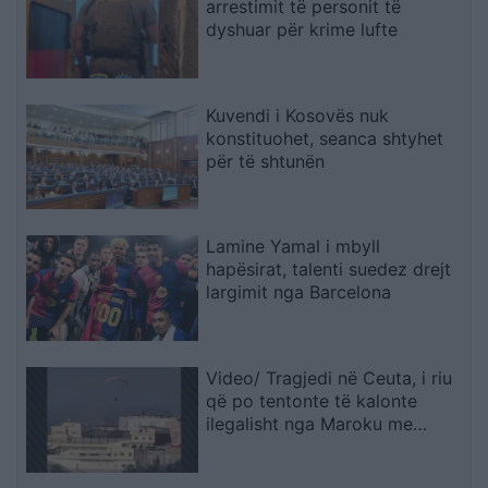
arrestimit të personit të
dyshuar për krime lufte
Kuvendi i Kosovës nuk
konstituohet, seanca shtyhet
për të shtunën
Lamine Yamal i mbyll
hapësirat, talenti suedez drejt
largimit nga Barcelona
Video/ Tragjedi në Ceuta, i riu
që po tentonte të kalonte
ilegalisht nga Maroku me
parashutë bie në det dhe vdes