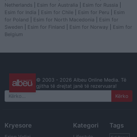
Netherlands
|
Esim for Australia
|
Esim for Russia
|
Esim for India
|
Esim for Chile
|
Esim for Peru
|
Esim
for Poland
|
Esim for North Macedonia
|
Esim for
Sweden
|
Esim for Finland
|
Esim for Norway
|
Esim for
Belgium
© 2003 -
2026 Albeu Online Media. Të
gjitha të drejtat janë të rezervuara!
Search
Kryesore
Kategori
Tags
Erion Veliaj
Lifestyle