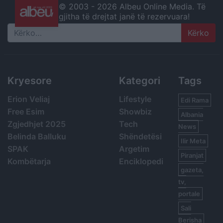
© 2003 -
2026 Albeu Online Media. Të
gjitha të drejtat janë të rezervuara!
Search
Kryesore
Kategori
Tags
Erion Veliaj
Lifestyle
Edi Rama
Free Esim
Showbiz
Albania
Zgjedhjet 2025
Tech
News
Belinda Balluku
Shëndetësi
Ilir Meta
SPAK
Argetim
Piranjat
Kombëtarja
Enciklopedi
gazeta,
tv,
portale
Sali
Berisha