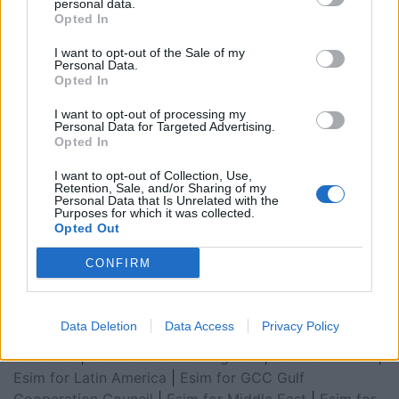
personal data.
Opted In
I want to opt-out of the Sale of my
Personal Data.
Opted In
I want to opt-out of processing my
Personal Data for Targeted Advertising.
Opted In
I want to opt-out of Collection, Use,
Retention, Sale, and/or Sharing of my
Personal Data that Is Unrelated with the
Purposes for which it was collected.
Esim for Global
|
Esim for Europe
|
Esim for Caribbean
Opted Out
|
Esim for USA
|
Esim for Italy
|
Esim for Spain
|
Esim
CONFIRM
for Turkey
|
Esim for Germany
|
Esim for Greece
|
Esim
for Asia
|
Esim for World Cup 2026
|
Esim for Saudi
Arabia
|
Esim for Egypt
|
Esim for United Arab
Data Deletion
Data Access
Privacy Policy
Emirates
|
Esim for Balkans
|
Esim for Morocco
|
Esim
for China
|
Esim for United Kingdom
|
Esim for Africa
|
Esim for Latin America
|
Esim for GCC Gulf
Cooperation Council
|
Esim for Middle East
|
Esim for