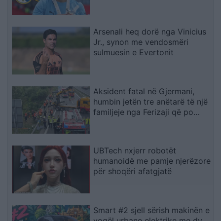
Arsenali heq dorë nga Vinicius
Jr., synon me vendosmëri
sulmuesin e Evertonit
Aksident fatal në Gjermani,
humbin jetën tre anëtarë të një
familjeje nga Ferizaji që po
ktheheshin nga Kosova
UBTech nxjerr robotët
humanoidë me pamje njerëzore
për shoqëri afatgjatë
Smart #2 sjell sërish makinën e
vogël urbane elektrike me dy