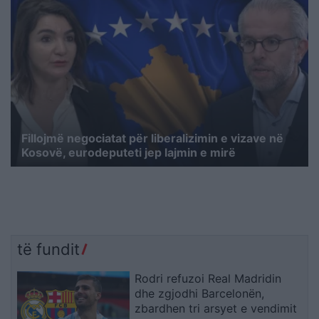
Fillojmë negociatat për liberalizimin e vizave në
Kosovë, eurodeputeti jep lajmin e mirë
të fundit
Rodri refuzoi Real Madridin
dhe zgjodhi Barcelonën,
zbardhen tri arsyet e vendimit