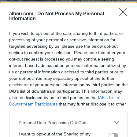
vende
albeu.com -
Do Not Process My Personal
Information
Mercedes-AMG CLA 45
If you wish to opt-out of the sale, sharing to third parties, or
elektrik thyen rekordin e klasës
processing of your personal or sensitive information for
së tij në Nürburgring
targeted advertising by us, please use the below opt-out
section to confirm your selection. Please note that after your
opt-out request is processed you may continue seeing
interest-based ads based on personal information utilized by
Teleskopi më i fuqishëm diellor
us or personal information disclosed to third parties prior to
zbulon vorbullat që ndikojnë
your opt-out. You may separately opt-out of the further
në motin hapësinor dhe Tokë
disclosure of your personal information by third parties on the
IAB’s list of downstream participants. This information may
also be disclosed by us to third parties on the
IAB’s List of
Downstream Participants
that may further disclose it to other
third parties.
Personal Data Processing Opt Outs
I want to opt-out of the Sharing of my