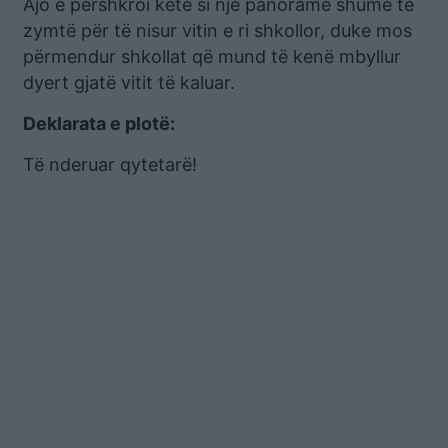
Ajo e përshkroi këtë si një panoramë shumë të
zymtë për të nisur vitin e ri shkollor, duke mos
përmendur shkollat që mund të kenë mbyllur
dyert gjatë vitit të kaluar.
Deklarata e plotë:
Të nderuar qytetarë!