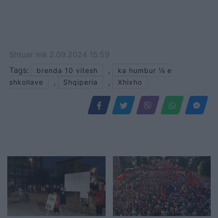
Shtuar
më
2.09.2024 15:59
Tags:
,
brenda 10 vitesh
ka humbur ¼ e
,
,
shkollave
Shqiperia
Xhixho