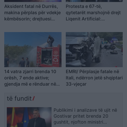
Aksident fatal në Durrës,
Protesta e 67-të,
makina përplas për vdekje
qytetarët marshojnë drejt
këmbësorin; drejtuesi
Liqenit Artificial:
shoqërohet në polici
“Shqipëria meriton
revolucion”
14 vatra zjarri brenda 10
EMRI/ Përplasje fatale në
orësh, 7 ende aktive;
Itali, ndërron jetë shqiptari
gjendja më e rënduar në
33-vjeçar
Mallakastër, angazhohen
Forcat e Armatosura
të fundit
Publikimi i analizave të ujit në
Gostivar pritet brenda 20
gushtit, njofton ministri