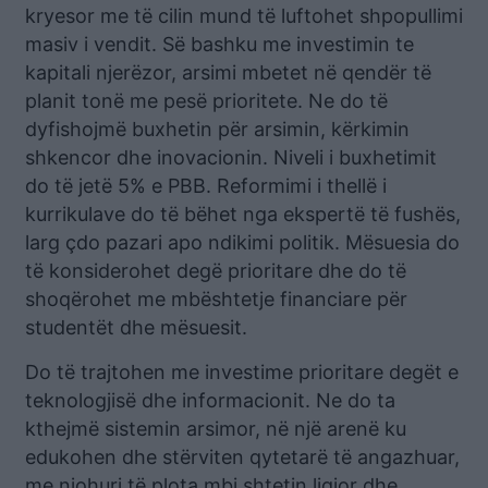
kryesor me të cilin mund të luftohet shpopullimi
masiv i vendit. Së bashku me investimin te
kapitali njerëzor, arsimi mbetet në qendër të
planit tonë me pesë prioritete. Ne do të
dyfishojmë buxhetin për arsimin, kërkimin
shkencor dhe inovacionin. Niveli i buxhetimit
do të jetë 5% e PBB. Reformimi i thellë i
kurrikulave do të bëhet nga ekspertë të fushës,
larg çdo pazari apo ndikimi politik. Mësuesia do
të konsiderohet degë prioritare dhe do të
shoqërohet me mbështetje financiare për
studentët dhe mësuesit.
Do të trajtohen me investime prioritare degët e
teknologjisë dhe informacionit. Ne do ta
kthejmë sistemin arsimor, në një arenë ku
edukohen dhe stërviten qytetarë të angazhuar,
me njohuri të plota mbi shtetin ligjor dhe