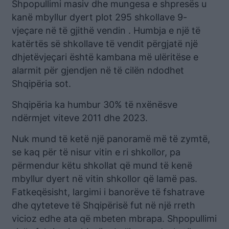
Shpopullimi masiv dhe mungesa e shpresës u
kanë mbyllur dyert plot 295 shkollave 9-
vjeçare në të gjithë vendin . Humbja e një të
katërtës së shkollave të vendit përgjatë një
dhjetëvjeçari është kambana më ulëritëse e
alarmit për gjendjen në të cilën ndodhet
Shqipëria sot.
Shqipëria ka humbur 30% të nxënësve
ndërmjet viteve 2011 dhe 2023.
Nuk mund të ketë një panoramë më të zymtë,
se kaq për të nisur vitin e ri shkollor, pa
përmendur këtu shkollat që mund të kenë
mbyllur dyert në vitin shkollor që lamë pas.
Fatkeqësisht, largimi i banorëve të fshatrave
dhe qyteteve të Shqipërisë fut në një rreth
vicioz edhe ata që mbeten mbrapa. Shpopullimi