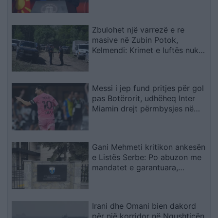
Klekovski
Zbulohet një varrezë e re
masive në Zubin Potok,
Kelmendi: Krimet e luftës nuk
parashkruhen kurrë
Messi i jep fund pritjes për gol
pas Botërorit, udhëheq Inter
Miamin drejt përmbysjes në
Kupën e Ligës
Gani Mehmeti kritikon ankesën
e Listës Serbe: Po abuzon me
mandatet e garantuara,
Kushtetuesja duhet t’ia ndalojë
veprimtarinë
Irani dhe Omani bien dakord
për një korridor në Ngushticën