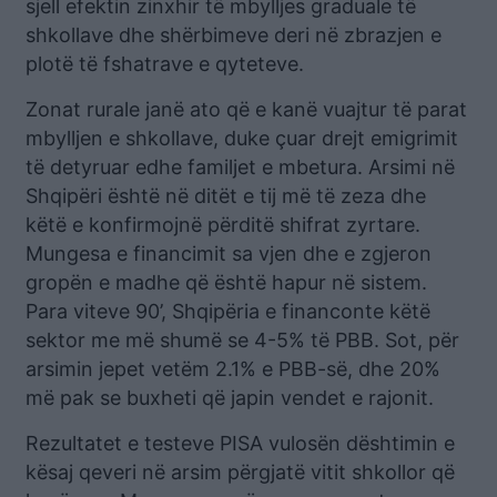
sjell efektin zinxhir të mbylljes graduale të
shkollave dhe shërbimeve deri në zbrazjen e
plotë të fshatrave e qyteteve.
Zonat rurale janë ato që e kanë vuajtur të parat
mbylljen e shkollave, duke çuar drejt emigrimit
të detyruar edhe familjet e mbetura. Arsimi në
Shqipëri është në ditët e tij më të zeza dhe
këtë e konfirmojnë përditë shifrat zyrtare.
Mungesa e financimit sa vjen dhe e zgjeron
gropën e madhe që është hapur në sistem.
Para viteve 90’, Shqipëria e financonte këtë
sektor me më shumë se 4-5% të PBB. Sot, për
arsimin jepet vetëm 2.1% e PBB-së, dhe 20%
më pak se buxheti që japin vendet e rajonit.
Rezultatet e testeve PISA vulosën dështimin e
kësaj qeveri në arsim përgjatë vitit shkollor që