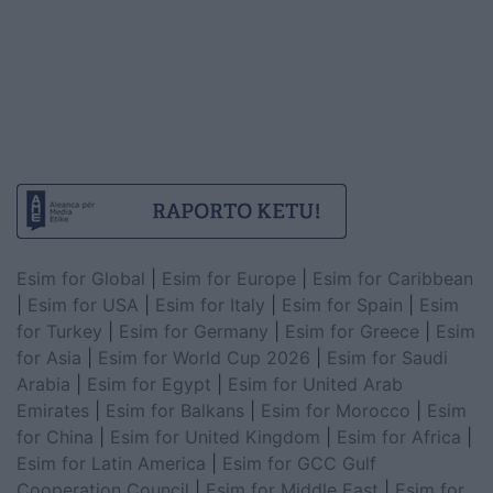
Esim for Global
|
Esim for Europe
|
Esim for Caribbean
|
Esim for USA
|
Esim for Italy
|
Esim for Spain
|
Esim
for Turkey
|
Esim for Germany
|
Esim for Greece
|
Esim
for Asia
|
Esim for World Cup 2026
|
Esim for Saudi
Arabia
|
Esim for Egypt
|
Esim for United Arab
Emirates
|
Esim for Balkans
|
Esim for Morocco
|
Esim
for China
|
Esim for United Kingdom
|
Esim for Africa
|
Esim for Latin America
|
Esim for GCC Gulf
Cooperation Council
|
Esim for Middle East
|
Esim for