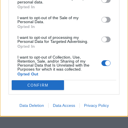
personal data.
Opted In
I want to opt-out of the Sale of my
Personal Data.
Opted In
Arsimi i lartë po shkon
drejt humnerës, Erisa
I want to opt-out of processing my
Personal Data for Targeted Advertising.
Xhixho: Mbyllja e qindra
Opted In
shkollave rrezikon të
pasohet nga mbyllja e
I want to opt-out of Collection, Use,
Universiteteve
Retention, Sale, and/or Sharing of my
Personal Data that Is Unrelated with the
Purposes for which it was collected.
Opted Out
CONFIRM
Data Deletion
Data Access
Privacy Policy