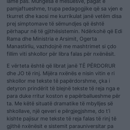
lamë pas. Mungesa e mësuesve, pagat e
pamjaftueshme, trupa pedagogjike që sa vjen e
tkurret dhe kaosi me kurrikulat janë vetëm disa
prej simptomave të sëmundjes që është
përhapur në të gjithësistemin. Ndërkohë që Edi
Rama dhe Ministria e Arsimit, Ogerta
Manastirliu, vazhdojnë me mashtrimet si çdo
fillim viti shkollor për libra falas për nxënësit.
E vërteta është që librat janë TË PËRDORUR
dhe JO të rinj. Mijëra nxënës e nisin vitin e ri
shkollor me tekste të papërdorshme, çka i
detyron prindërit të blejnë tekste të reja nga e
para duke rritur koston e papërballueshme për
ta. Me këtë situatë dramatike të mbylljes së
shkollave, një qeveri e përgjegjshme, do t’i
kishte pajisur me tekste të reja falas të rinj të
gjithë nxënësit e sistemit parauniversitar pa