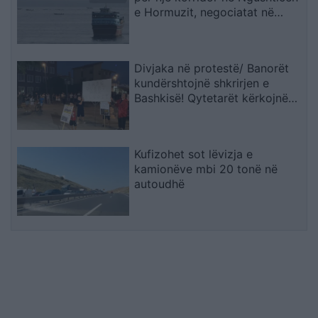
e Hormuzit, negociatat në
fazën përfundimtare
Divjaka në protestë/ Banorët
kundërshtojnë shkrirjen e
Bashkisë! Qytetarët kërkojnë
mbështetjen e deputetëve
Kufizohet sot lëvizja e
kamionëve mbi 20 tonë në
autoudhë