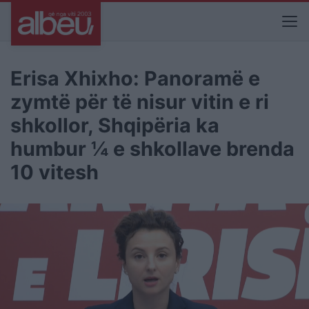
Erisa Xhixho: Panoramë e
zymtë për të nisur vitin e ri
shkollor, Shqipëria ka
humbur ¼ e shkollave brenda
10 vitesh