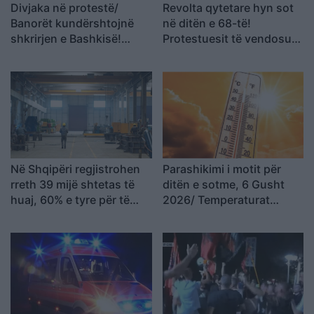
Divjaka në protestë/
Revolta qytetare hyn sot
Banorët kundërshtojnë
në ditën e 68-të!
shkrirjen e Bashkisë!
Protestuesit të vendosur
Qytetarët kërkojnë
deri në dorëheqjen e
mbështetjen e deputetëve
kryeministrit Rama
Në Shqipëri regjistrohen
Parashikimi i motit për
rreth 39 mijë shtetas të
ditën e sotme, 6 Gusht
huaj, 60% e tyre për të
2026/ Temperaturat
punuar! Numrin më të
arrijnë deri ne 38 gradë
madhe të lejeve të
qëndrimit e kanë…