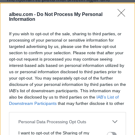
demokracinë. Ne do ta bëjmë shkollën
albeu.com -
Do Not Process My Personal
institucionin që formon qytetarë që mendojnë
Information
në mënyrë kritike, që janë të vetëdijshëm për të
drejtat e tyre dhe i mbrojnë ato me cdo mjet
If you wish to opt-out of the sale, sharing to third parties, or
demokratik përballë padrejtësisë. Vetëm duke
processing of your personal or sensitive information for
ringritur arsimin, mund të ringremë Shqipërinë!
targeted advertising by us, please use the below opt-out
section to confirm your selection. Please note that after your
opt-out request is processed you may continue seeing
interest-based ads based on personal information utilized by
Lajme të ngjashme:
us or personal information disclosed to third parties prior to
your opt-out. You may separately opt-out of the further
disclosure of your personal information by third parties on the
IAB’s list of downstream participants. This information may
also be disclosed by us to third parties on the
IAB’s List of
Downstream Participants
that may further disclose it to other
VIDEO/ Kaosi në zonën e
Erisa Xhixho: Gjatë vitit
third parties.
Astirit, Xhixho: Kjo lagje
2023, numri i nxënësve u
me 70 mijë banorë s’ka
ul me 5,2 %, është vrarë
Personal Data Processing Opt Outs
kopsht dhe shkollë
çdo shpresë dhe të rinjtë
publike
po ikin
I want to opt-out of the Sharing of my