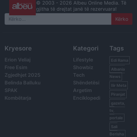
© 2003 -
2026 Albeu Online Media. Të
gjitha të drejtat janë të rezervuara!
Search
Kryesore
Kategori
Tags
Erion Veliaj
Lifestyle
Edi Rama
Free Esim
Showbiz
Albania
Zgjedhjet 2025
Tech
News
Belinda Balluku
Shëndetësi
Ilir Meta
SPAK
Argetim
Piranjat
Kombëtarja
Enciklopedi
gazeta,
tv,
portale
Sali
Berisha