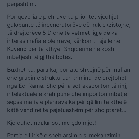
përjashtim.
Por qeveria e plehrave ka prioritet vjedhjet
galopante të inceneratorëve që nuk ekzistojnë,
të drejtorëve 5 D dhe të vetmet ligje që ka
interes mafia e plehrave, kërkon t’i sjellë në
Kuvend për ta kthyer Shqipërinë në kosh
mbetjesh të gjithë botës.
Buxhet ka, para ka, por ato shkojnë për mafian
dhe grupin e strukturuar kriminal që drejtohet
nga Edi Rama. Shqipëria sot eksporton të rinj,
intelektualë e krah pune dhe importon mbetje
sepse mafia e plehrave ka për qëllim ta kthejë
këtë vend në të pajetueshëm për shqiptarët…
Kjo duhet ndalur sot me çdo mjet!
Partia e Lirisë e sheh arsimin si mekanzimin