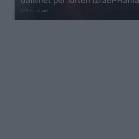
dallimet për luftën Izrael-Ham
3 vit me parë
schedule