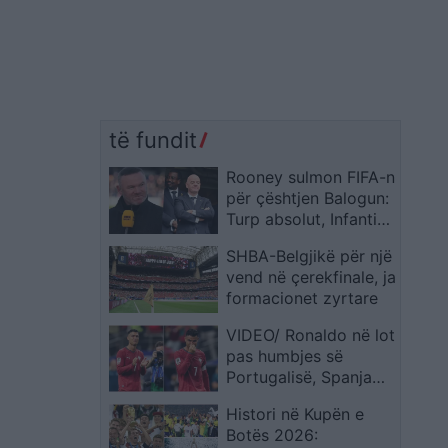
të fundit
Rooney sulmon FIFA-n
për çështjen Balogun:
Turp absolut, Infantino
duhet të ndihet i
SHBA-Belgjikë për një
turpëruar
vend në çerekfinale, ja
formacionet zyrtare
VIDEO/ Ronaldo në lot
pas humbjes së
Portugalisë, Spanja
kalon në çerekfinale
Histori në Kupën e
Botës 2026: