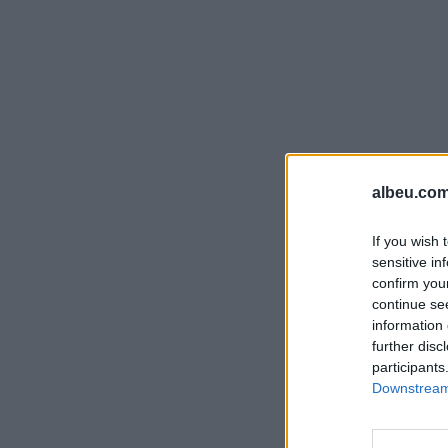
albeu.com
If you wish 
sensitive in
confirm you
continue se
information 
further disc
participants
Downstream 