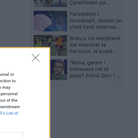
Çerekfinalet pa
Brazilin, Gjermaninë
Parashikimi i
dhe Italinë
horoskopit, zbuloni se
çfarë kanë rezervuar
yjet për ju sot
Bratu e nis menjëherë
me intensitet te
Partizani, të kuqtë
hapin fazën
“Rama, garant i
përgatitore për
interesave më të
sezonin e ri
sonal or
pista”/ Arlind Qori: I ka
ection to
mbetur ora në vitet
ou may
2000, por ka përballë
 personal
rini europiane
out of the
 downstream
B’s List of