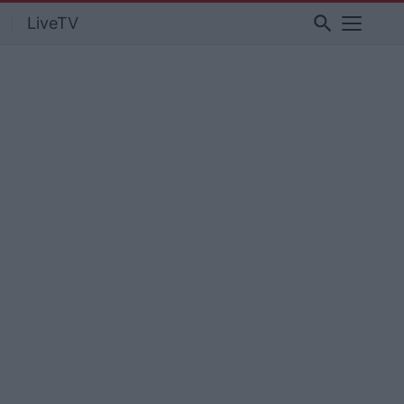
search
LiveTV