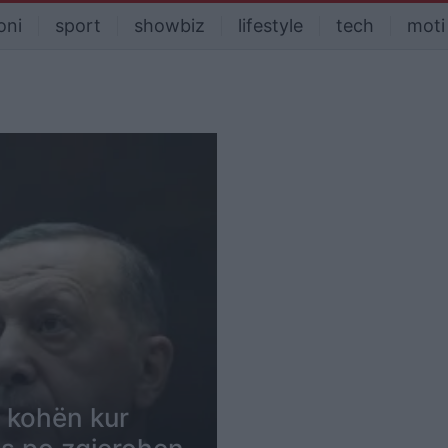
oni
sport
showbiz
lifestyle
tech
moti
 kohën kur