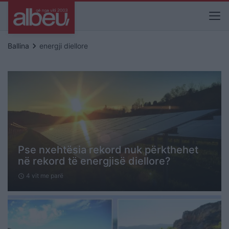
keyboard_arrow_right
Ballina
energji diellore
Pse nxehtësia rekord nuk përkthehet
në rekord të energjisë diellore?
4 vit me parë
schedule