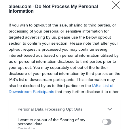
albeu.com -
Do Not Process My Personal
Information
Chelsea triumfon 3-0 ndaj
Milanit, Xabi Alonso vlerëson
If you wish to opt-out of the sale, sharing to third parties, or
paraqitjen e plotë të skuadrës
processing of your personal or sensitive information for
targeted advertising by us, please use the below opt-out
section to confirm your selection. Please note that after your
opt-out request is processed you may continue seeing
Angellov: Cilësia e ujit në
interest-based ads based on personal information utilized by
Gostivar është përmirësuar
us or personal information disclosed to third parties prior to
ndjeshëm, por ndalesa për
your opt-out. You may separately opt-out of the further
konsum mbetet në fuqi
disclosure of your personal information by third parties on the
IAB’s list of downstream participants. This information may
also be disclosed by us to third parties on the
IAB’s List of
Downstream Participants
that may further disclose it to other
third parties.
Personal Data Processing Opt Outs
I want to opt-out of the Sharing of my
personal data.
Opted In