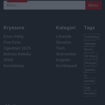
Search
Kryesore
Kategori
Tags
Erion Veliaj
Lifestyle
Edi Rama
Free Esim
Showbiz
Albania
Zgjedhjet 2025
Tech
News
Belinda Balluku
Shëndetësi
Ilir Meta
SPAK
Argetim
Piranjat
Kombëtarja
Enciklopedi
gazeta,
tv,
portale
Sali
Berisha