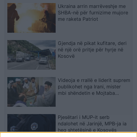
Ukraina arrin marrëveshje me
SHBA-në për furnizime mujore
me raketa Patriot
Gjendja në pikat kufitare, deri
në një orë pritje për hyrje në
Kosovë
Videoja e rrallë e liderit suprem
publikohet nga Irani, mister
mbi shëndetin e Mojtaba
Khameneit
Pjesëtari i MUP-it serb
ndalohet në Jarinjë, MPB-ja ia
heq shtetësinë e Kosovës