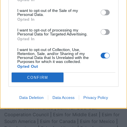
I want to opt-out of the Sale of my
Personal Data.
Opted In
I want to opt-out of processing my
Personal Data for Targeted Advertising.
Opted In
I want to opt-out of Collection, Use,
Retention, Sale, and/or Sharing of my
Personal Data that Is Unrelated with the
Esim for Global
|
Esim for Europe
|
Esim for Caribbean
Purposes for which it was collected.
Opted Out
|
Esim for USA
|
Esim for Italy
|
Esim for Spain
|
Esim
for Turkey
|
Esim for Germany
|
Esim for Greece
|
Esim
CONFIRM
for Asia
|
Esim for World Cup 2026
|
Esim for Saudi
Arabia
|
Esim for Egypt
|
Esim for United Arab
Emirates
|
Esim for Balkans
|
Esim for Morocco
|
Esim
Data Deletion
Data Access
Privacy Policy
for China
|
Esim for United Kingdom
|
Esim for Africa
|
Esim for Latin America
|
Esim for GCC Gulf
Cooperation Council
|
Esim for Middle East
|
Esim for
South America
|
Esim for Canada
|
Esim for Mexico
|