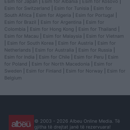
Esim for Japan
|
Esim for Albania
|
Esim for Kosovo
|
Esim for Switzerland
|
Esim for Tunisia
|
Esim for
South Africa
|
Esim for Algeria
|
Esim for Portugal
|
Esim for Brazil
|
Esim for Argentina
|
Esim for
Colombia
|
Esim for Hong Kong
|
Esim for Thailand
|
Esim for Macau
|
Esim for Malaysia
|
Esim for Vietnam
|
Esim for South Korea
|
Esim for Austria
|
Esim for
Netherlands
|
Esim for Australia
|
Esim for Russia
|
Esim for India
|
Esim for Chile
|
Esim for Peru
|
Esim
for Poland
|
Esim for North Macedonia
|
Esim for
Sweden
|
Esim for Finland
|
Esim for Norway
|
Esim for
Belgium
© 2003 -
2026 Albeu Online Media. Të
gjitha të drejtat janë të rezervuara!