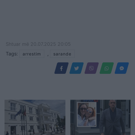
Shtuar
më
20.07.2025 20:05
Tags:
,
arrestim
sarande