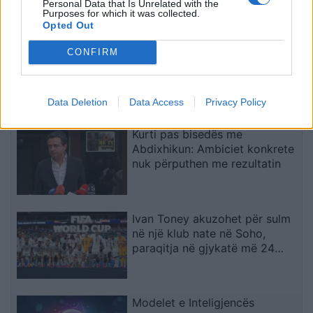
Personal Data that Is Unrelated with the
Purposes for which it was collected.
Opted Out
Po përpiqen të na bëjnë
CONFIRM
budallenj”, Morientes kritikon
Real Madridin për çështjen
Rodri
Data Deletion
Data Access
Privacy Policy
Kurti pas bisedës me
Abdixhikun: Ambiciet konkrete
nuk përputhen me rezultatin
Ivan Toney akuzohet për sulm
në një klub nate në Soho,
paraqitja në gjykatë më 24
shtator
Modelet e Inteligjencës