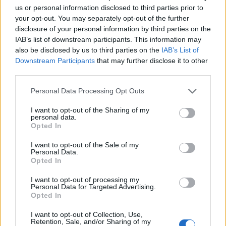
us or personal information disclosed to third parties prior to
Veprimi i Ernest Muçit,
Hetimet për vrasjen e
your opt-out. You may separately opt-out of the further
reagon presidenti i
Edmond Sulës, kontrolle
disclosure of your personal information by third parties on the
Trabzonsporit: Më preku
në Bërxullë dhe
IAB’s list of downstream participants. This information may
mua dhe të gjithë lojtarët
shoqërime personash për
also be disclosed by us to third parties on the
IAB’s List of
t’u marrë në pyetje
Downstream Participants
that may further disclose it to other
third parties.
Personal Data Processing Opt Outs
I want to opt-out of the Sharing of my
personal data.
Opted In
Argjentina e “dashuruar”
Këmbimi valutor/ Me sa
me Infantinon, federata
blihen e shiten dollari dhe
I want to opt-out of the Sale of my
Personal Data.
del me deklaratë zyrtare:
euro, çfarë ndodh me
Opted In
Model transparent
monedhat e tjera
të fundit
I want to opt-out of processing my
Personal Data for Targeted Advertising.
Opted In
Përplasje fatale në Shkup,
ndërron jetë një 19-vjeçar
I want to opt-out of Collection, Use,
Retention, Sale, and/or Sharing of my