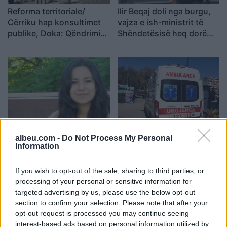
Reforma territoriale/
Ilir Beqaj doli nga burgu,
Cërriku hap konsultimet
vajza e ish-ministrit të
publike, Doka: Qëndrimi
Shëndetësisë heq dorë
do të bazohet te zëri i
nga shtetësia shqiptare
qytetarëve, jo te
përplasjet politike
U arrestua në Rinas,
Aksident në Tiranë, 10-
gjykata e Tiranës lë në
vjeçari goditet nga motori
albeu.com -
Do Not Process My Personal
Information
burg aktivisten turke,
dhe makina, arrestohet
Julide Yazici
27-vjeçari, procedohet
If you wish to opt-out of the sale, sharing to third parties, or
shoferi që iku
processing of your personal or sensitive information for
targeted advertising by us, please use the below opt-out
section to confirm your selection. Please note that after your
opt-out request is processed you may continue seeing
interest-based ads based on personal information utilized by