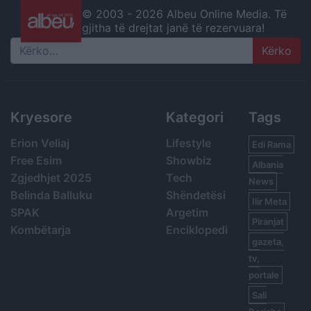
© 2003 -
2026 Albeu Online Media. Të
gjitha të drejtat janë të rezervuara!
Search
Kryesore
Kategori
Tags
Erion Veliaj
Lifestyle
Edi Rama
Free Esim
Showbiz
Albania
Zgjedhjet 2025
Tech
News
Belinda Balluku
Shëndetësi
Ilir Meta
SPAK
Argetim
Piranjat
Kombëtarja
Enciklopedi
gazeta,
tv,
portale
Sali