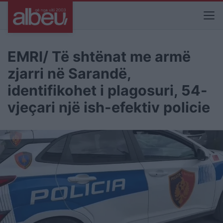
EMRI/ Të shtënat me armë
zjarri në Sarandë,
identifikohet i plagosuri, 54-
vjeçari një ish-efektiv policie