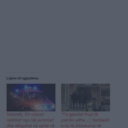
Lajme të ngjashme:
Sarandë, 50-vjeçari
“T’u gjendet trupi të
qëllohet nga një automjet
paktën edhe …”, familjarët
dhe dërgohet në spital në
e dy të zhdukurve në