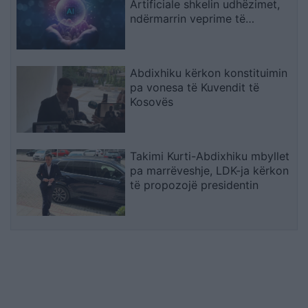
Artificiale shkelin udhëzimet,
ndërmarrin veprime të
palejuara dhe manipulojnë
njerëzit
Abdixhiku kërkon konstituimin
pa vonesa të Kuvendit të
Kosovës
Takimi Kurti-Abdixhiku mbyllet
pa marrëveshje, LDK-ja kërkon
të propozojë presidentin