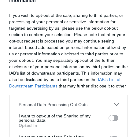
Information
If you wish to opt-out of the sale, sharing to third parties, or
processing of your personal or sensitive information for
targeted advertising by us, please use the below opt-out
section to confirm your selection. Please note that after your
Raportohen 25 vatra zjarri
Analiza: Një shqiptar ka
opt-out request is processed you may continue seeing
në 12 orë, 10 mbeten
nevojë për 28 mijë dollarë
interest-based ads based on personal information utilized by
aktive dhe ndërhyrjet
në vit për të arritur
us or personal information disclosed to third parties prior to
vijojnë nga toka e ajri
“pragun e lumturisë”
your opt-out. You may separately opt-out of the further
disclosure of your personal information by third parties on the
IAB’s list of downstream participants. This information may
also be disclosed by us to third parties on the
IAB’s List of
Downstream Participants
that may further disclose it to other
third parties.
Personal Data Processing Opt Outs
Durrës/ 40-vjeçari humb
Aksident i trefishtë në
ndjenjat në kantierin e
rrugën Sarandë-Ksamil,
I want to opt-out of the Sharing of my
personal data.
ndërtimit dhe ndërron jetë
njëri nga të plagosurit
Opted In
në spital
dërgohet në spitalin e
Traumës në Tiranë