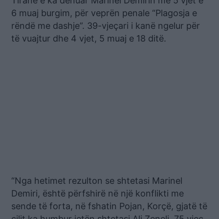
Tiranë e ka dënuar Marinel Demirin me 5 vjet e
6 muaj burgim, për veprën penale “Plagosja e
rëndë me dashje”. 39-vjeçari i kanë ngelur për
të vuajtur dhe 4 vjet, 5 muaj e 18 ditë.
“Nga hetimet rezulton se shtetasi Marinel
Demiri, është përfshirë në një konflikti me
sende të forta, në fshatin Pojan, Korçë, gjatë të
cilit ka humbur jetën shtetasi Ali Zeneli, 75 vjeç,