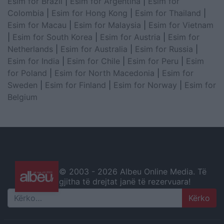
Esim for Brazil
|
Esim for Argentina
|
Esim for
Colombia
|
Esim for Hong Kong
|
Esim for Thailand
|
Esim for Macau
|
Esim for Malaysia
|
Esim for Vietnam
|
Esim for South Korea
|
Esim for Austria
|
Esim for
Netherlands
|
Esim for Australia
|
Esim for Russia
|
Esim for India
|
Esim for Chile
|
Esim for Peru
|
Esim
for Poland
|
Esim for North Macedonia
|
Esim for
Sweden
|
Esim for Finland
|
Esim for Norway
|
Esim for
Belgium
© 2003 -
2026 Albeu Online Media. Të
gjitha të drejtat janë të rezervuara!
Search