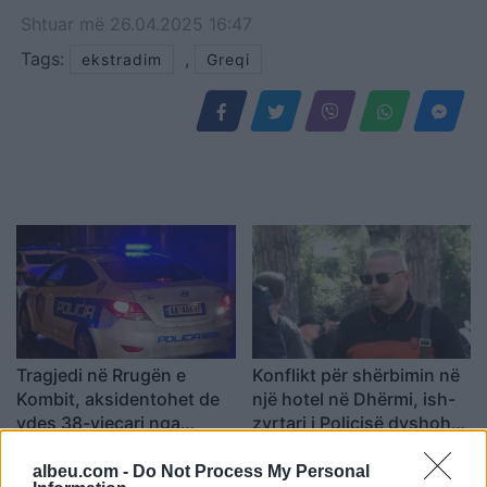
Shtuar
më
26.04.2025 16:47
Tags:
,
ekstradim
Greqi
Tragjedi në Rrugën e
Konflikt për shërbimin në
Kombit, aksidentohet de
një hotel në Dhërmi, ish-
vdes 38-vjeçari nga
zyrtari i Policisë dyshohet
Kosova
se kërcënoi kamerierin
dhe administratorin
albeu.com -
Do Not Process My Personal