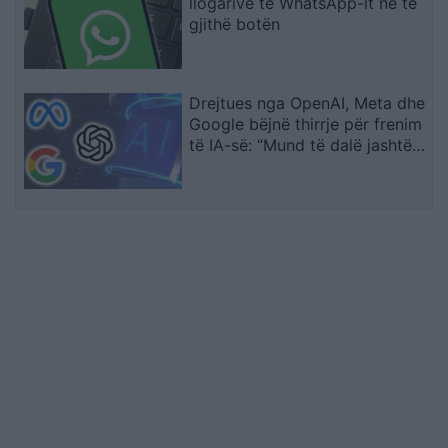
llogarive të WhatsApp-it në të
gjithë botën
Drejtues nga OpenAI, Meta dhe
Google bëjnë thirrje për frenim
të IA-së: “Mund të dalë jashtë
kontrollit