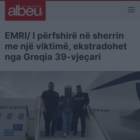
EMRI/ I përfshirë në sherrin
me një viktimë, ekstradohet
nga Greqia 39-vjeçari