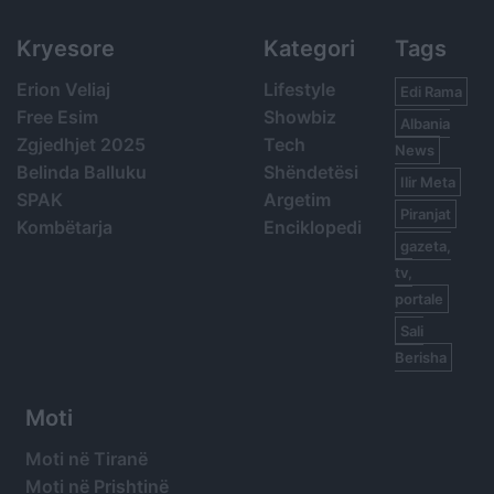
Kryesore
Kategori
Tags
Erion Veliaj
Lifestyle
Edi Rama
Free Esim
Showbiz
Albania
Zgjedhjet 2025
Tech
News
Belinda Balluku
Shëndetësi
Ilir Meta
SPAK
Argetim
Piranjat
Kombëtarja
Enciklopedi
gazeta,
tv,
portale
Sali
Berisha
Moti
Moti në Tiranë
Moti në Prishtinë