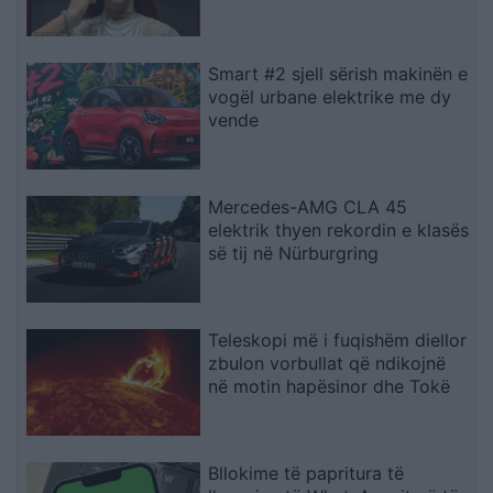
Smart #2 sjell sërish makinën e
vogël urbane elektrike me dy
vende
Mercedes-AMG CLA 45
elektrik thyen rekordin e klasës
së tij në Nürburgring
Teleskopi më i fuqishëm diellor
zbulon vorbullat që ndikojnë
në motin hapësinor dhe Tokë
Bllokime të papritura të