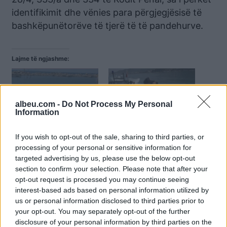
identifikimit dhe vënies para përgjegjësisë të
bashkëpunëtorëve të tjerë të të pandehurve.
Lajme të ngjashme:
albeu.com -
Do Not Process My Personal
Information
Tre skafe për 1 ton “mall”,
1 ton “mall” drejt Italisë,
si planifikuan skafistët
Gjykata e Vlorës merr
If you wish to opt-out of the sale, sharing to third parties, or
vlonjatë t’ja “hidhnin”
vendimin për 3 skafistët
processing of your personal or sensitive information for
radarit
targeted advertising by us, please use the below opt-out
section to confirm your selection. Please note that after your
opt-out request is processed you may continue seeing
interest-based ads based on personal information utilized by
us or personal information disclosed to third parties prior to
your opt-out. You may separately opt-out of the further
EMRAT/ “Syri” në “Gjirin e
disclosure of your personal information by third parties on the