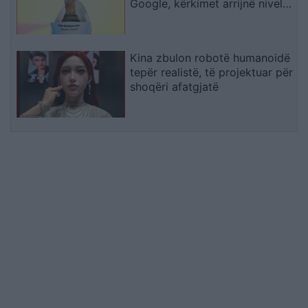
Google, kërkimet arrijnë nivele
të papara
Kina zbulon robotë humanoidë
tepër realistë, të projektuar për
shoqëri afatgjatë