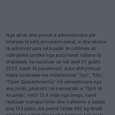
Nga aktet dhe provat e administruara për
interesa të këtij procedimi penal, si dhe akteve
të administruara në kuadër të ndihmës së
ndërsjelltë juridike nga autoritetet italiane të
drejtësisë, ka rezultuar se më datë 07 gusht
2022, katër të pandehurit, duke shfrytëzuar
mjete lundruese me mbishkrimet “Syri”, “Eljo”,
“Open Space/Amantia” (të sekuestruara nga
ana jonë), pikërisht në tranversën e “Gjirit të
Arushës”, rreth 13.4 milje nga bregu, kanë
realizuar transportimin dhe trafikimin e sasisë
prej 153 pako, me peshë totale 992 kg lëndë