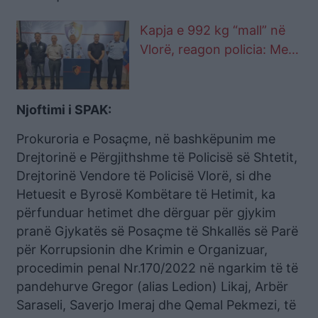
Kapja e 992 kg “mall” në
Vlorë, reagon policia: Mes
të arrestuarve edhe 2
ukrainas
Njoftimi i SPAK:
Prokuroria e Posaçme, në bashkëpunim me
Drejtorinë e Përgjithshme të Policisë së Shtetit,
Drejtorinë Vendore të Policisë Vlorë, si dhe
Hetuesit e Byrosë Kombëtare të Hetimit, ka
përfunduar hetimet dhe dërguar për gjykim
pranë Gjykatës së Posaçme të Shkallës së Parë
për Korrupsionin dhe Krimin e Organizuar,
procedimin penal Nr.170/2022 në ngarkim të të
pandehurve Gregor (alias Ledion) Likaj, Arbër
Saraseli, Saverjo Imeraj dhe Qemal Pekmezi, të