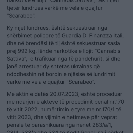
narkotike e llojit “Cannabis Sattiva”, tek mjeti
tjetër lundrues varkë me vela e quajtur
“Scarabeo”.
Ky mjet lundrues, është sekuestruar nga
shërbimet policore të Guardia Di Finanzza Itali,
dhe në brendësi të tij është sekuestruar sasia
prej 992 kg, lëndë narkotike e llojit “Cannabis
Sattiva”, e trafikuar nga të pandehurit, si dhe
janë arrestuar dy shtetas ukrainas që
ndodheshin në bordin e njësisë së lundrimit
varkë me vela e quajtur “Scarabeo”.
Me aktin e datës 20.07.2023, është proceduar
me ndarjen e akteve të procedimit penal nr.170
të vitit 2022, numërtimin e tyre me nr.170/1 të
vitit 2023, dhe vijimin e hetimeve për veprat
penale të parashikuara nga nenet 283/a/1,
28/4, 333/a dhe 334 të Kodit Penal, sa i përket