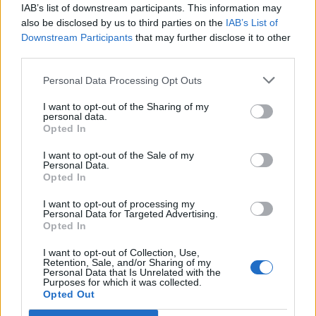
Arushës” pikasi 1 ton
IAB’s list of downstream participants. This information may
“mall”, kush janë skafistët
also be disclosed by us to third parties on the
IAB’s List of
shqiptarë dhe ukrainas që
Downstream Participants
that may further disclose it to other
ranë në prangat e policisë
third parties.
Personal Data Processing Opt Outs
I want to opt-out of the Sharing of my
personal data.
Opted In
I want to opt-out of the Sale of my
Personal Data.
Opted In
I want to opt-out of processing my
Personal Data for Targeted Advertising.
Opted In
I want to opt-out of Collection, Use,
Retention, Sale, and/or Sharing of my
Personal Data that Is Unrelated with the
Purposes for which it was collected.
Shtuar
më
31.07.2023 14:45
Opted Out