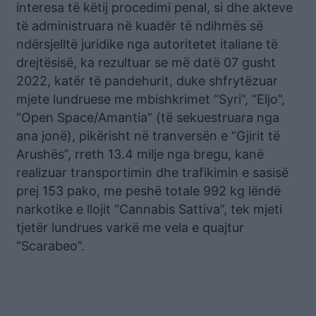
interesa të këtij procedimi penal, si dhe akteve
të administruara në kuadër të ndihmës së
ndërsjelltë juridike nga autoritetet italiane të
drejtësisë, ka rezultuar se më datë 07 gusht
2022, katër të pandehurit, duke shfrytëzuar
mjete lundruese me mbishkrimet “Syri”, “Eljo”,
“Open Space/Amantia” (të sekuestruara nga
ana jonë), pikërisht në tranversën e “Gjirit të
Arushës”, rreth 13.4 milje nga bregu, kanë
realizuar transportimin dhe trafikimin e sasisë
prej 153 pako, me peshë totale 992 kg lëndë
narkotike e llojit “Cannabis Sattiva”, tek mjeti
tjetër lundrues varkë me vela e quajtur
“Scarabeo”.