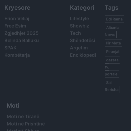
Kryesore
Kategori
Tags
Erion Veliaj
Lifestyle
Edi Rama
Free Esim
Showbiz
Albania
Zgjedhjet 2025
Tech
News
Belinda Balluku
Shëndetësi
Ilir Meta
SPAK
Argetim
Piranjat
Kombëtarja
Enciklopedi
gazeta,
tv,
portale
Sali
Berisha
Moti
Moti në Tiranë
Moti në Prishtinë
Moti në Shkup