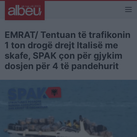
EMRAT/ Tentuan të trafikonin
1 ton drogë drejt Italisë me
skafe, SPAK çon për gjykim
dosjen për 4 të pandehurit