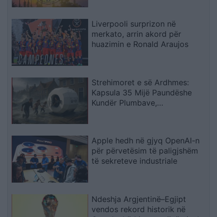
Liverpooli surprizon në
merkato, arrin akord për
huazimin e Ronald Araujos
Strehimoret e së Ardhmes:
Kapsula 35 Mijë Paundëshe
Kundër Plumbave,
Shpërthimeve dhe Fatkeqësive
Natyrore
Apple hedh në gjyq OpenAI-n
për përvetësim të paligjshëm
të sekreteve industriale
Ndeshja Argjentinë–Egjipt
vendos rekord historik në