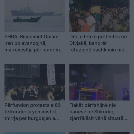
SHBA: Bisedimet Oman-
Dita e tetë e protestës në
Iran po avancojnë,
Divjakë, banorët
marrëveshja për lundrimin
refuzojnë bashkimin me
në Hormuz pritet së
Lushnjen
shpejti
Përfundon protesta e 69-
Flakët përfshijnë një
të kundër kryeministrit,
banesë në Shkodër,
thirrje për burgosjen e
zjarrfikësit vënë situatën
Ramës dhe Berishës:
nën kontroll
“Nesër do të jemi më