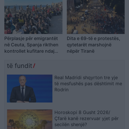
shumë, nuk ndalemi”
Përplasje për emigrantët
Dita e 69-të e protestës,
në Ceuta, Spanja rikthen
qytetarët marshojnë
kontrollet kufitare ndaj
nëpër Tiranë
udhëtarëve nga Italia
të fundit
Real Madridi shqyrton tre yje
të mesfushës pas dështimit me
Rodrin
Horoskopi 8 Gusht 2026/
Çfarë kanë rezervuar yjet për
secilën shenjë?