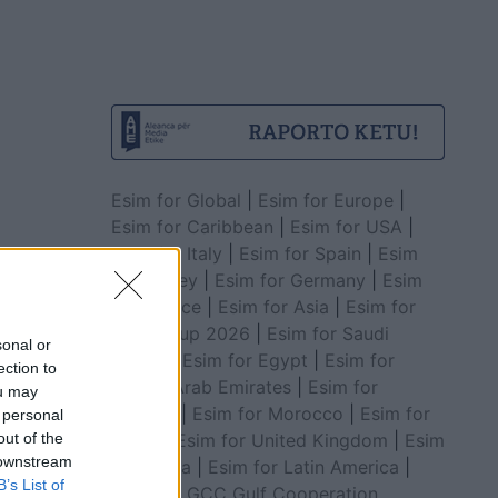
Esim for Global
|
Esim for Europe
|
Esim for Caribbean
|
Esim for USA
|
Esim for Italy
|
Esim for Spain
|
Esim
for Turkey
|
Esim for Germany
|
Esim
for Greece
|
Esim for Asia
|
Esim for
World Cup 2026
|
Esim for Saudi
sonal or
Arabia
|
Esim for Egypt
|
Esim for
ection to
United Arab Emirates
|
Esim for
ou may
Balkans
|
Esim for Morocco
|
Esim for
 personal
China
|
Esim for United Kingdom
|
Esim
out of the
 downstream
for Africa
|
Esim for Latin America
|
B’s List of
Esim for GCC Gulf Cooperation