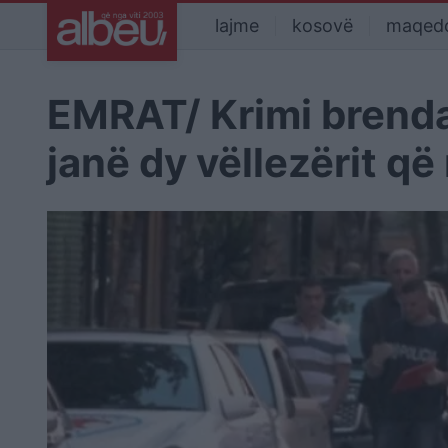
lajme
kosovë
maqed
EMRAT/ Krimi brenda 
janë dy vëllezërit që