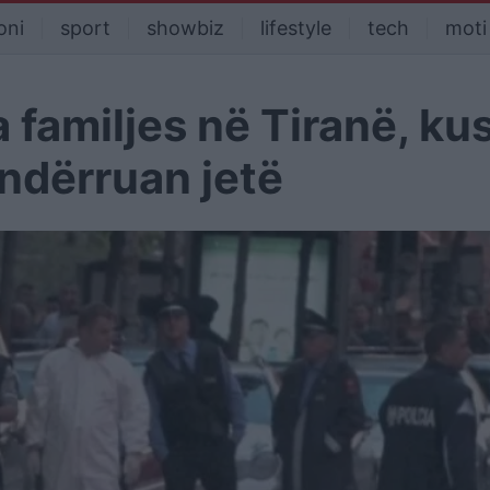
oni
sport
showbiz
lifestyle
tech
moti
familjes në Tiranë, ku
 ndërruan jetë