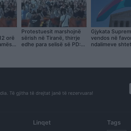
Protestuesit marshojnë
Gjykata Supre
12 orë
sërish në Tiranë, thirrje
vendos në favor
Ramës
edhe para selisë së PD:
ndalimeve shte
ër
Opozitë e shitur!
pjesëmarrjen e 
a SPAK
transgjinore në
vajzave dhe gr
a. Të gjitha të drejtat janë të rezervuara!
Linqet
Tags