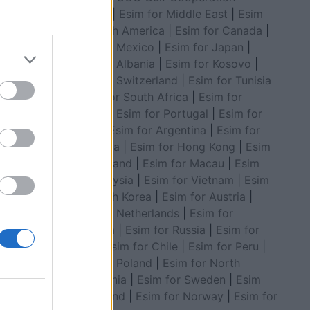
Council
|
Esim for Middle East
|
Esim
for South America
|
Esim for Canada
|
Esim for Mexico
|
Esim for Japan
|
Esim for Albania
|
Esim for Kosovo
|
lanë dhe
Esim for Switzerland
|
Esim for Tunisia
nditi
|
Esim for South Africa
|
Esim for
Algeria
|
Esim for Portugal
|
Esim for
Brazil
|
Esim for Argentina
|
Esim for
Colombia
|
Esim for Hong Kong
|
Esim
for Thailand
|
Esim for Macau
|
Esim
for Malaysia
|
Esim for Vietnam
|
Esim
for South Korea
|
Esim for Austria
|
Esim for Netherlands
|
Esim for
Australia
|
Esim for Russia
|
Esim for
India
|
Esim for Chile
|
Esim for Peru
|
Esim for Poland
|
Esim for North
Macedonia
|
Esim for Sweden
|
Esim
for Finland
|
Esim for Norway
|
Esim for