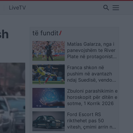
search
LiveTV
sh
të fundit
Matías Galarza, nga i
panevojshëm te River
Plate në protagonistin
e Paraguait në Kupën
Franca shkon në
e Botës 2026
pushim në avantazh
ndaj Suedisë, vendos
supergoli i Mbappes
Zbuloni parashikimin e
horoskopit për ditën e
sotme, 1 Korrik 2026
Ford Escort RS
rikthehet pas 50
vitesh, çmimi arrin në
340 mijë euro