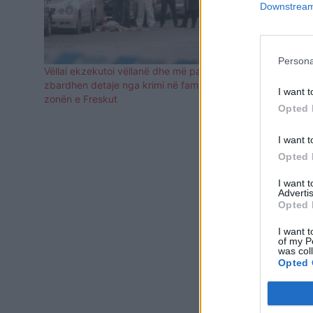
Downstream 
Persona
Vëllai ekzekutoi vëllanë dhe më pas veten,
Ngjarja e rë
zbardhen detaje nga krimi në familje në
vjeçari që u
I want t
zonën e Freskut
konfliktit p
Opted 
I want t
Opted 
I want 
Advertis
Opted 
I want t
of my P
was col
Opted 