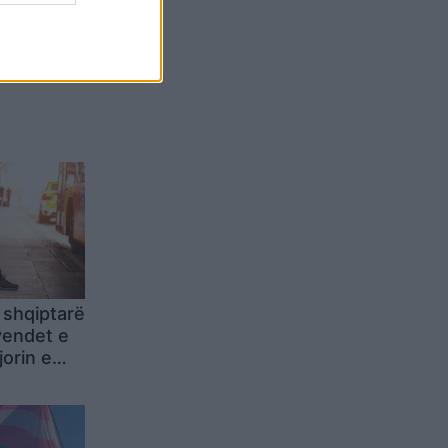
Belgium
 shqiptarë
vendet e
orin e