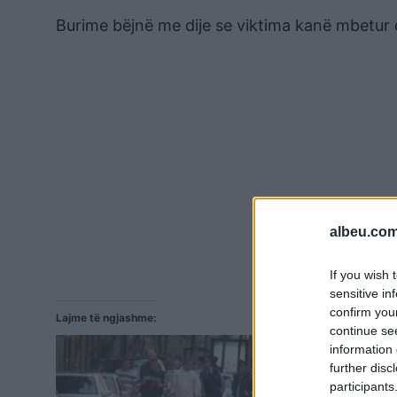
Burime bëjnë me dije se viktima kanë mbetur 
albeu.com
If you wish 
sensitive in
confirm you
Lajme të ngjashme:
continue se
information 
further disc
participants