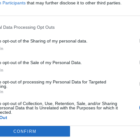
Participants
that may further disclose it to other third parties.
l Data Processing Opt Outs
ndë në Tiranë/ Ky është 68-
Dje festoi ditëlindjen, sot vrau vël
 ekzekutua nga vëllai pas
veten, çfarë dihet nga krimi që tro
o opt-out of the Sharing of my personal data.
ër pronën
Tiranën
In
o opt-out of the Sale of my Personal Data.
In
to opt-out of processing my Personal Data for Targeted
ing.
In
o opt-out of Collection, Use, Retention, Sale, and/or Sharing
ersonal Data that Is Unrelated with the Purposes for which it
lected.
Out
CONFIRM