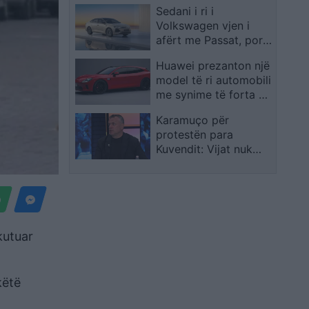
Sedani i ri i
Volkswagen vjen i
afërt me Passat, por
me një emërtim tjetër
Huawei prezanton një
model të ri automobili
me synime të forta në
treg
Karamuço për
protestën para
Kuvendit: Vijat nuk
duhen kapërcyer drejt
destabilitetit të vendit
kutuar
këtë