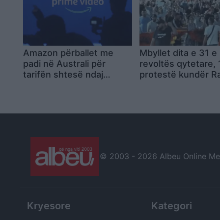
Amazon përballet me
Mbyllet dita e 31 e
padi në Australi për
revoltës qytetare, 
tarifën shtesë ndaj
protestë kundër 
abonentëve të Prime
dhe qeverisë; nes
Video pa reklama
tubimi i 32-të par
© 2003 -
2026 Albeu Online Medi
Kryesore
Kategori