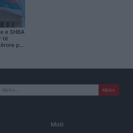
me e SHBA
 të
tërore për
grave
 sportet e
ave
Search
Moti