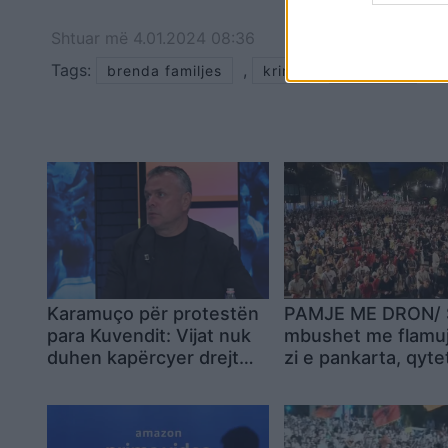
Shtuar
më
4.01.2024 08:36
Tags:
,
,
brenda familjes
krimi
ne tirane
Karamuço për protestën
PAMJE ME DRON/ 
para Kuvendit: Vijat nuk
mbushet me flamuj
duhen kapërcyer drejt
zi e pankarta, qyte
destabilitetit të vendit
kërkojnë dorëheqj
kushte të Ramës