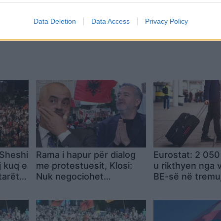
Data Deletion
Data Access
Privacy Policy
Sheshi
Rama i hapur për dialog
Eurostat: 2 050
 kuq e
me protestuesit, Klosi:
u rikthyen nga 
tarët
Nuk negociohet
BE-së në tremuj
en pa
dorëheqja e qeverisë
parë të 2026