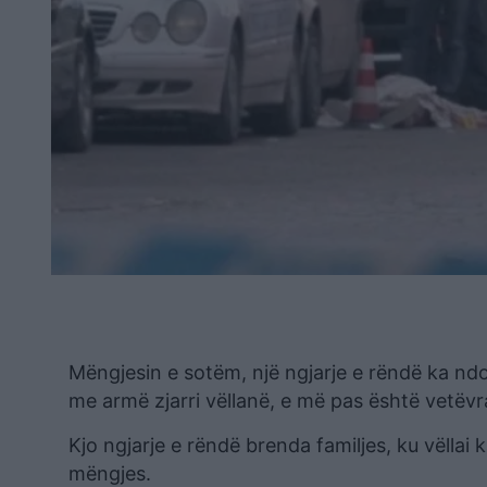
Mëngjesin e sotëm, një ngjarje e rëndë ka ndo
me armë zjarri vëllanë, e më pas është vetëvr
Kjo ngjarje e rëndë brenda familjes, ku vëllai
mëngjes.