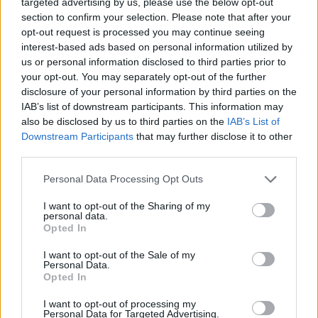
targeted advertising by us, please use the below opt-out
section to confirm your selection. Please note that after your
opt-out request is processed you may continue seeing
interest-based ads based on personal information utilized by
us or personal information disclosed to third parties prior to
your opt-out. You may separately opt-out of the further
disclosure of your personal information by third parties on the
IAB’s list of downstream participants. This information may
also be disclosed by us to third parties on the
IAB’s List of
Downstream Participants
that may further disclose it to other
third parties.
Personal Data Processing Opt Outs
I want to opt-out of the Sharing of my
personal data.
Opted In
I want to opt-out of the Sale of my
Personal Data.
Opted In
Esim for Global
|
Esim for Europe
|
Esim for Caribbean
|
Esim for USA
|
Esim for Italy
|
Esim for Spain
|
Esim
I want to opt-out of processing my
Personal Data for Targeted Advertising.
for Turkey
|
Esim for Germany
|
Esim for Greece
|
Esim