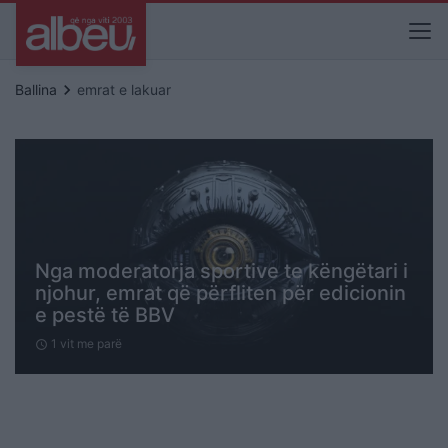
keyboard_arrow_right
Ballina
emrat e lakuar
Nga moderatorja sportive te këngëtari i
njohur, emrat që përfliten për edicionin
e pestë të BBV
1 vit me parë
schedule