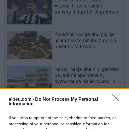
Arsenalit, zyrtarizimi i
transferimit pritet të premten
Zbulohen veshje dhe pajisje
ushtarake të fshehura në një
puset në Mitrovicë
Napoli, tezja dhe nipi gjenden
pa jetë në apartament,
dyshohet se kishin vdekur prej
disa ditësh
albeu.com -
Do Not Process My Personal
Reforma territoriale, Bashkia
Information
Cërrik hap konsultimin me
qytetarët, Doka: Vendimmarrja
If you wish to opt-out of the sale, sharing to third parties, or
të udhëhiqet nga nevojat e
processing of your personal or sensitive information for
komunitetit