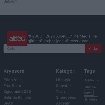
Belgium
© 2003 -
2026 Albeu Online Media. Të
gjitha të drejtat janë të rezervuara!
Search
Kryesore
Kategori
Tags
Erion Veliaj
Lifestyle
Edi Rama
Free Esim
Showbiz
Albania
Zgjedhjet 2025
Tech
News
Belinda Balluku
Shëndetësi
Ilir Meta
SPAK
Argetim