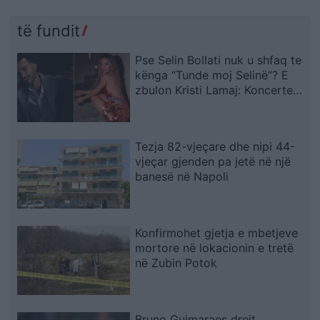
të fundit
Pse Selin Bollati nuk u shfaq te
kënga “Tunde moj Selinë”? E
zbulon Kristi Lamaj: Koncertet
e mia në Europë dhe
angazhimet e saj
Tezja 82-vjeçare dhe nipi 44-
vjeçar gjenden pa jetë në një
banesë në Napoli
Konfirmohet gjetja e mbetjeve
mortore në lokacionin e tretë
në Zubin Potok
Bruno Guimaraes drejt