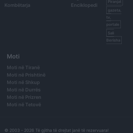
Piranjat
Kombëtarja
Enciklopedi
gazeta,
tv,
portale
Sali
Berisha
Moti
Moti në Tiranë
Moti në Prishtinë
Moti në Shkup
Moti në Durrës
Moti në Prizren
Moti në Tetovë
© 2003 -
2026 Të gjitha të drejtat janë të rezervuara!