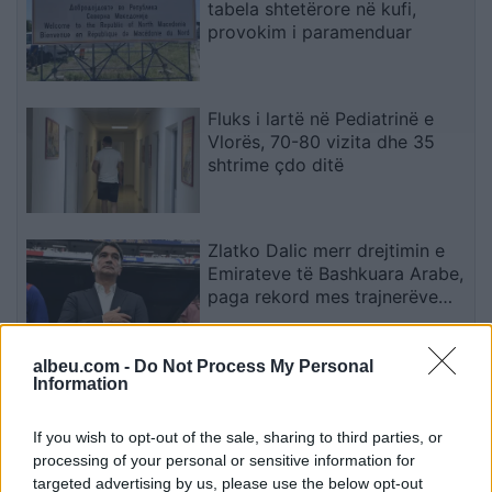
tabela shtetërore në kufi,
provokim i paramenduar
Fluks i lartë në Pediatrinë e
Vlorës, 70-80 vizita dhe 35
shtrime çdo ditë
Zlatko Dalic merr drejtimin e
Emirateve të Bashkuara Arabe,
paga rekord mes trajnerëve
kroatë
albeu.com -
Do Not Process My Personal
Ariana Grande sqaron
Information
tërheqjen e përkohshme nga
jeta publike: E planifikoja prej
If you wish to opt-out of the sale, sharing to third parties, or
kohësh
processing of your personal or sensitive information for
targeted advertising by us, please use the below opt-out