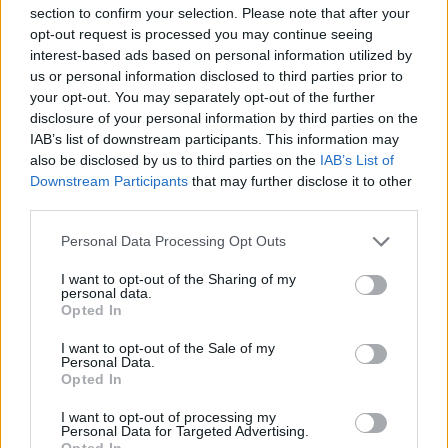
section to confirm your selection. Please note that after your
opt-out request is processed you may continue seeing
interest-based ads based on personal information utilized by
us or personal information disclosed to third parties prior to
your opt-out. You may separately opt-out of the further
disclosure of your personal information by third parties on the
IAB’s list of downstream participants. This information may
also be disclosed by us to third parties on the
IAB’s List of
Downstream Participants
that may further disclose it to other
third parties.
Personal Data Processing Opt Outs
I want to opt-out of the Sharing of my
personal data.
Opted In
I want to opt-out of the Sale of my
Personal Data.
Opted In
Esim for Global
|
Esim for Europe
|
Esim for Caribbean
|
Esim for USA
|
Esim for Italy
|
Esim for Spain
|
Esim
I want to opt-out of processing my
Personal Data for Targeted Advertising.
for Turkey
|
Esim for Germany
|
Esim for Greece
|
Esim
Opted In