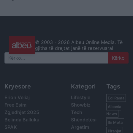
© 2003 -
2026 Albeu Online Media. Të
gjitha të drejtat janë të rezervuara!
Search
Kryesore
Kategori
Tags
Erion Veliaj
Lifestyle
Edi Rama
Free Esim
Showbiz
Albania
Zgjedhjet 2025
Tech
News
Belinda Balluku
Shëndetësi
Ilir Meta
SPAK
Argetim
Piranjat