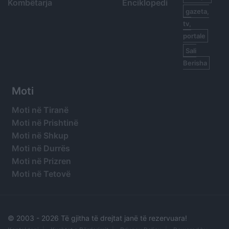
Kombëtarja
Enciklopedi
gazeta,
tv,
portale
Sali
Berisha
Moti
Moti në Tiranë
Moti në Prishtinë
Moti në Shkup
Moti në Durrës
Moti në Prizren
Moti në Tetovë
© 2003 -
2026 Të gjitha të drejtat janë të rezervuara!