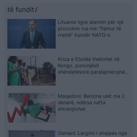
të fundit
Lituania ngre alarmin për një
provokim rus me “flamur të
rremë” kundër NATO-s
Kriza e Ebolës thellohet në
Kongo, punonjësit
shëndetësorë paralajmërojnë
bojkot për pagat e
prapambetura
Maqedoni: Benzina ulet me 2
denarë, ndërsa nafta
shtrenjtohet
Osmani: Largimi i shqipes nga