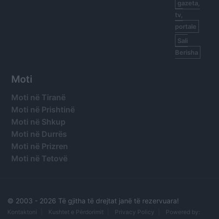
gazeta,
tv,
portale
Sali
Berisha
Moti
Moti në Tiranë
Moti në Prishtinë
Moti në Shkup
Moti në Durrës
Moti në Prizren
Moti në Tetovë
© 2003 -
2026 Të gjitha të drejtat janë të rezervuara!
Kontaktoni
Kushtet e Përdorimit
Privacy Policy
Powered by: