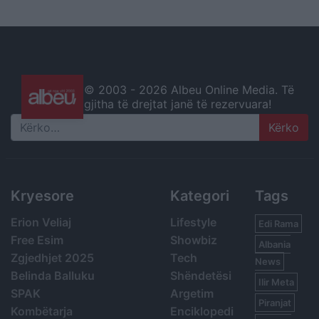
© 2003 -
2026 Albeu Online Media. Të
gjitha të drejtat janë të rezervuara!
Search
Kryesore
Kategori
Tags
Erion Veliaj
Lifestyle
Edi Rama
Free Esim
Showbiz
Albania
Zgjedhjet 2025
Tech
News
Belinda Balluku
Shëndetësi
Ilir Meta
SPAK
Argetim
Piranjat
Kombëtarja
Enciklopedi