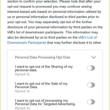
section to confirm your selection. Please note that after your
opt-out request is processed you may continue seeing
interest-based ads based on personal information utilized by
us or personal information disclosed to third parties prior to
your opt-out. You may separately opt-out of the further
disclosure of your personal information by third parties on the
IAB’s list of downstream participants. This information may
also be disclosed by us to third parties on the
IAB’s List of
Downstream Participants
that may further disclose it to other
third parties.
Personal Data Processing Opt Outs
I want to opt-out of the Sharing of my
personal data.
Opted In
I want to opt-out of the Sale of my
Personal Data.
Esim for Global
|
Esim for Europe
|
Esim for Caribbean
Opted In
|
Esim for USA
|
Esim for Italy
|
Esim for Spain
|
Esim
I want to opt-out of processing my
for Turkey
|
Esim for Germany
|
Esim for Greece
|
Esim
Personal Data for Targeted Advertising.
for Asia
|
Esim for World Cup 2026
|
Esim for Saudi
Opted In