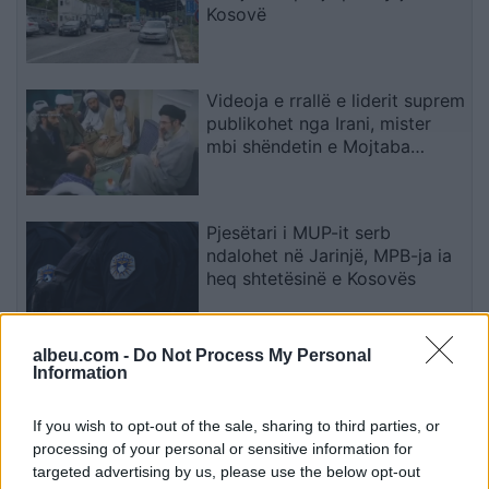
Kosovë
Videoja e rrallë e liderit suprem
publikohet nga Irani, mister
mbi shëndetin e Mojtaba
Khameneit
Pjesëtari i MUP-it serb
ndalohet në Jarinjë, MPB-ja ia
heq shtetësinë e Kosovës
albeu.com -
Do Not Process My Personal
Chelsea triumfon 3-0 ndaj
Information
Milanit, Xabi Alonso vlerëson
paraqitjen e plotë të skuadrës
If you wish to opt-out of the sale, sharing to third parties, or
processing of your personal or sensitive information for
targeted advertising by us, please use the below opt-out