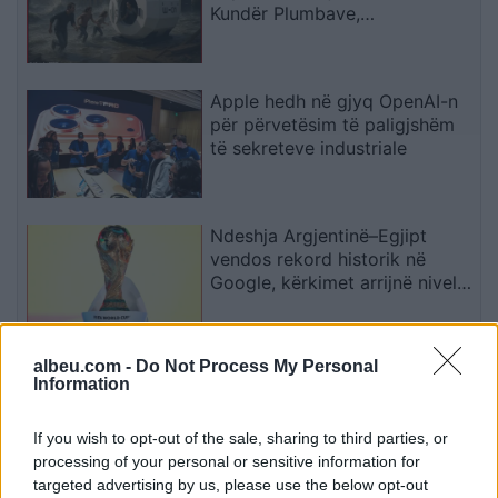
Kundër Plumbave,
Shpërthimeve dhe Fatkeqësive
Natyrore
Apple hedh në gjyq OpenAI-n
për përvetësim të paligjshëm
të sekreteve industriale
Ndeshja Argjentinë–Egjipt
vendos rekord historik në
Google, kërkimet arrijnë nivele
të papara
albeu.com -
Do Not Process My Personal
Kina zbulon robotë humanoidë
Information
tepër realistë, të projektuar për
shoqëri afatgjatë
If you wish to opt-out of the sale, sharing to third parties, or
processing of your personal or sensitive information for
targeted advertising by us, please use the below opt-out