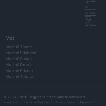
gazeta,
tv,
portale
Sali
Berisha
Moti
Moti në Tiranë
Moti në Prishtinë
Moti në Shkup
Moti në Durrës
Moti në Prizren
Moti në Tetovë
© 2003 -
2026 Të gjitha të drejtat janë të rezervuara!
Kontaktoni
Kushtet e Përdorimit
Privacy Policy
Powered by: