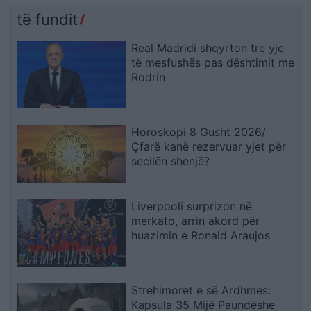
të fundit
Real Madridi shqyrton tre yje
të mesfushës pas dështimit me
Rodrin
Horoskopi 8 Gusht 2026/
Çfarë kanë rezervuar yjet për
secilën shenjë?
Liverpooli surprizon në
merkato, arrin akord për
huazimin e Ronald Araujos
Strehimoret e së Ardhmes:
Kapsula 35 Mijë Paundëshe