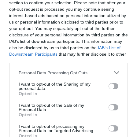
section to confirm your selection. Please note that after your
opt-out request is processed you may continue seeing
interest-based ads based on personal information utilized by
us or personal information disclosed to third parties prior to
your opt-out. You may separately opt-out of the further
disclosure of your personal information by third parties on the
IAB’s list of downstream participants. This information may
also be disclosed by us to third parties on the
IAB’s List of
Downstream Participants
that may further disclose it to other
third parties.
Personal Data Processing Opt Outs
I want to opt-out of the Sharing of my
personal data.
Opted In
I want to opt-out of the Sale of my
Personal Data.
Esim for Global
|
Esim for Europe
|
Esim for Caribbean
Opted In
|
Esim for USA
|
Esim for Italy
|
Esim for Spain
|
Esim
I want to opt-out of processing my
for Turkey
|
Esim for Germany
|
Esim for Greece
|
Esim
Personal Data for Targeted Advertising.
for Asia
|
Esim for World Cup 2026
|
Esim for Saudi
Opted In