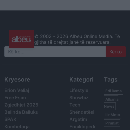
© 2003 -
2026 Albeu Online Media. Të
gjitha të drejtat janë të rezervuara!
Search
Kryesore
Kategori
Tags
Erion Veliaj
Lifestyle
Edi Rama
Free Esim
Showbiz
Albania
Zgjedhjet 2025
Tech
News
Belinda Balluku
Shëndetësi
Ilir Meta
SPAK
Argetim
Piranjat
Kombëtarja
Enciklopedi