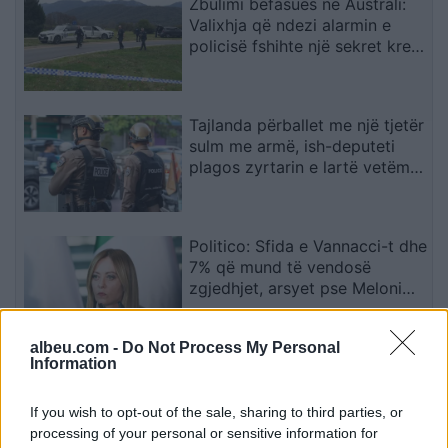
Zbulimi befasues në Australi:
Valixhja që ndezi alarmin e
policisë fshihte një sekret krejt
tjetër
Tajlanda përballet me një tjetër
sulm me armë, ish-deputeti
plagos zyrtarin e lartë vetëm
tre ditë pas masakrës me 7
viktima
Politico: Sfida e Vannacci-t dhe
7% që mund të vendosë
zgjedhjet, arsyet pse Meloni
ashpërson qëndrimin për
emigracionin
albeu.com -
Do Not Process My Personal
Information
Egnatia vendos për të ardhmen
e kapitenit Aleksi para duelit
me Shamrock Rovers
If you wish to opt-out of the sale, sharing to third parties, or
processing of your personal or sensitive information for