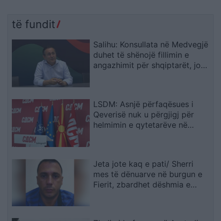
të fundit
Salihu: Konsullata në Medvegjë
duhet të shënojë fillimin e
angazhimit për shqiptarët, jo
fundin e tij
LSDM: Asnjë përfaqësues i
Qeverisë nuk u përgjigj për
helmimin e qytetarëve në
Gostivar
Jeta jote kaq e pati/ Sherri
mes të dënuarve në burgun e
Fierit, zbardhet dëshmia e
Denis Bajrit: Urdhrin për të më
sulmuar e dha Ibrahim Lici…