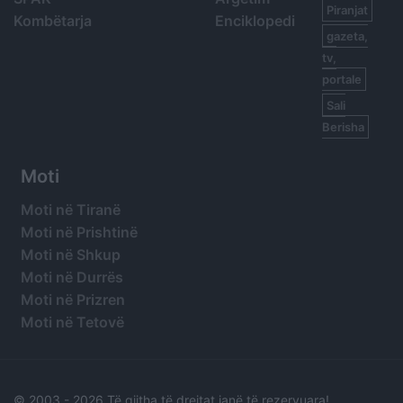
Piranjat
Kombëtarja
Enciklopedi
gazeta,
tv,
portale
Sali
Berisha
Moti
Moti në Tiranë
Moti në Prishtinë
Moti në Shkup
Moti në Durrës
Moti në Prizren
Moti në Tetovë
© 2003 -
2026 Të gjitha të drejtat janë të rezervuara!