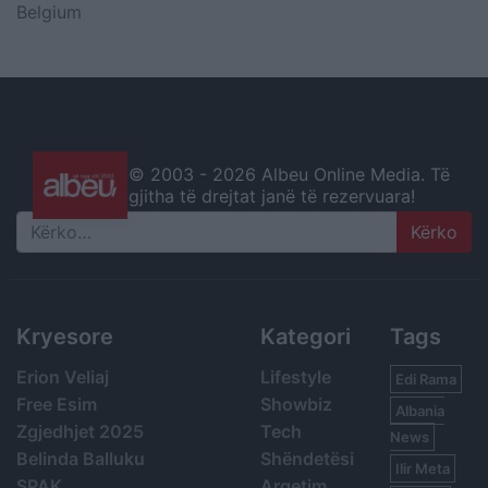
Belgium
© 2003 -
2026 Albeu Online Media. Të
gjitha të drejtat janë të rezervuara!
Search
Kryesore
Kategori
Tags
Erion Veliaj
Lifestyle
Edi Rama
Free Esim
Showbiz
Albania
Zgjedhjet 2025
Tech
News
Belinda Balluku
Shëndetësi
Ilir Meta
SPAK
Argetim