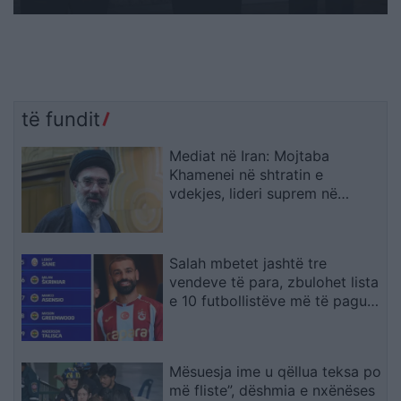
të fundit
Mediat në Iran: Mojtaba
Khamenei në shtratin e
vdekjes, lideri suprem në
gjendje të rëndë shëndetësore
Salah mbetet jashtë tre
vendeve të para, zbulohet lista
e 10 futbollistëve më të paguar
në Turqi
Mësuesja ime u qëllua teksa po
më fliste”, dëshmia e nxënëses