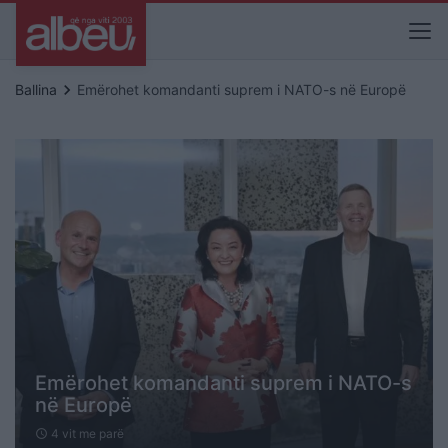
keyboard_arrow_right
Ballina
Emërohet komandanti suprem i NATO-s në Europë
Emërohet komandanti suprem i NATO-s
në Europë
4 vit me parë
schedule