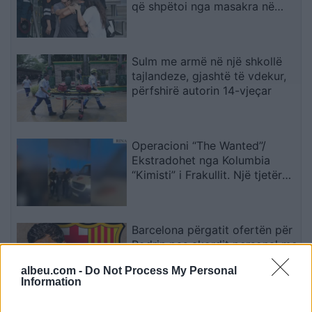
që shpëtoi nga masakra në
Tajlandë
Sulm me armë në një shkollë
tajlandeze, gjashtë të vdekur,
përfshirë autorin 14-vjeçar
Operacioni “The Wanted”/
Ekstradohet nga Kolumbia
“Kimisti” i Frakullit. Një tjetër
person sillet në Shqipëri nga
Italia, i kërkuar për vepra të
rënda penale (VIDEO)
Barcelona përgatit ofertën për
Rodrin pas akordit personal me
mesfushorin
albeu.com -
Do Not Process My Personal
Information