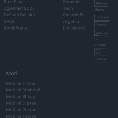
Free Esim
Showbiz
Albania
Zgjedhjet 2025
Tech
News
Belinda Balluku
Shëndetësi
Ilir Meta
SPAK
Argetim
Piranjat
Kombëtarja
Enciklopedi
gazeta,
tv,
portale
Sali
Berisha
Moti
Moti në Tiranë
Moti në Prishtinë
Moti në Shkup
Moti në Durrës
Moti në Prizren
Moti në Tetovë