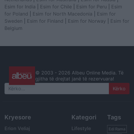
Esim for India
|
Esim for Chile
|
Esim for Peru
|
Esim
for Poland
|
Esim for North Macedonia
|
Esim for
Sweden
|
Esim for Finland
|
Esim for Norway
|
Esim for
Belgium
© 2003 -
2026 Albeu Online Media. Të
gjitha të drejtat janë të rezervuara!
Search
Kryesore
Kategori
Tags
Erion Veliaj
Lifestyle
Edi Rama