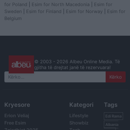
for Poland
|
Esim for North Macedonia
|
Esim for
Sweden
|
Esim for Finland
|
Esim for Norway
|
Esim for
Belgium
© 2003 -
2026 Albeu Online Media. Të
gjitha të drejtat janë të rezervuara!
Search
Kryesore
Kategori
Tags
Erion Veliaj
Lifestyle
Edi Rama
Free Esim
Showbiz
Albania