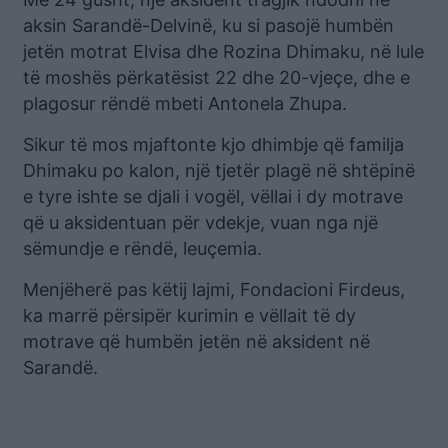
aksin Sarandë-Delvinë, ku si pasojë humbën
jetën motrat Elvisa dhe Rozina Dhimaku, në lule
të moshës përkatësist 22 dhe 20-vjeçe, dhe e
plagosur rëndë mbeti Antonela Zhupa.
Sikur të mos mjaftonte kjo dhimbje që familja
Dhimaku po kalon, një tjetër plagë në shtëpinë
e tyre ishte se djali i vogël, vëllai i dy motrave
që u aksidentuan për vdekje, vuan nga një
sëmundje e rëndë, leuçemia.
Menjëherë pas këtij lajmi, Fondacioni Firdeus,
ka marrë përsipër kurimin e vëllait të dy
motrave që humbën jetën në aksident në
Sarandë.