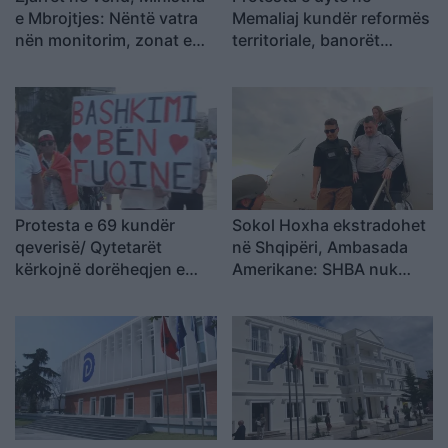
e Mbrojtjes: Nëntë vatra
Memaliaj kundër reformës
nën monitorim, zonat e
territoriale, banorët
banuara jashtë rrezikut
refuzojnë bashkimin me
Tepelenën
Protesta e 69 kundër
Sokol Hoxha ekstradohet
qeverisë/ Qytetarët
në Shqipëri, Ambasada
kërkojnë dorëheqjen e
Amerikane: SHBA nuk
Ramës, nis grumbullimi në
është strehë për
sheshin “Skënderbej”:
kriminelët që abuzojnë me
Fuqia qëndron te
sistemin e emigracionit
bashkimi