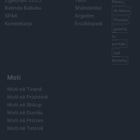
Zgjedhjet 2025
Tech
News
Belinda Balluku
Shëndetësi
Ilir Meta
SPAK
Argetim
Piranjat
Kombëtarja
Enciklopedi
gazeta,
tv,
portale
Sali
Berisha
Moti
Moti në Tiranë
Moti në Prishtinë
Moti në Shkup
Moti në Durrës
Moti në Prizren
Moti në Tetovë