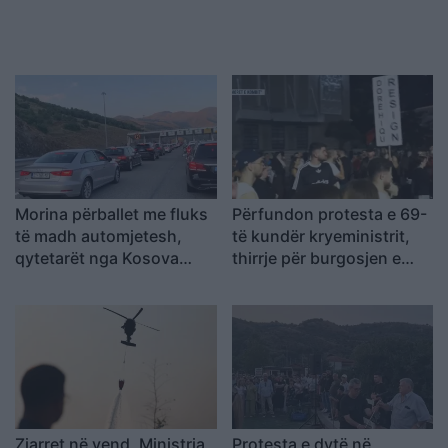
Morina përballet me fluks
Përfundon protesta e 69-
të madh automjetesh,
të kundër kryeministrit,
qytetarët nga Kosova
thirrje për burgosjen e
udhëtojnë drejt bregdetit
Ramës dhe Berishës:
shqiptar
“Nesër do të jemi më
shumë, nuk ndalemi”
Zjarret në vend, Ministria
Protesta e dytë në