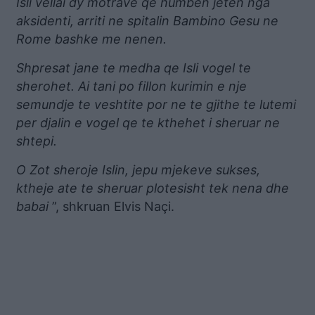
Isli vellai dy motrave qe humben jeten nga
aksidenti, arriti ne spitalin Bambino Gesu ne
Rome bashke me nenen.
Shpresat jane te medha qe Isli vogel te
sherohet. Ai tani po fillon kurimin e nje
semundje te veshtite por ne te gjithe te lutemi
per djalin e vogel qe te kthehet i sheruar ne
shtepi.
O Zot sheroje Islin, jepu mjekeve sukses,
ktheje ate te sheruar plotesisht tek nena dhe
babai
”, shkruan Elvis Naçi.