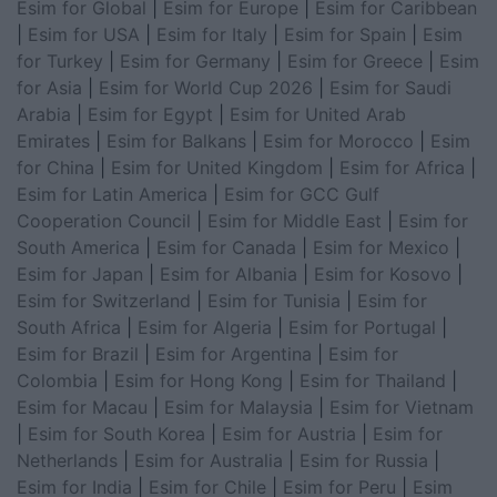
Esim for Global
|
Esim for Europe
|
Esim for Caribbean
|
Esim for USA
|
Esim for Italy
|
Esim for Spain
|
Esim
for Turkey
|
Esim for Germany
|
Esim for Greece
|
Esim
for Asia
|
Esim for World Cup 2026
|
Esim for Saudi
Arabia
|
Esim for Egypt
|
Esim for United Arab
Emirates
|
Esim for Balkans
|
Esim for Morocco
|
Esim
for China
|
Esim for United Kingdom
|
Esim for Africa
|
Esim for Latin America
|
Esim for GCC Gulf
Cooperation Council
|
Esim for Middle East
|
Esim for
South America
|
Esim for Canada
|
Esim for Mexico
|
Esim for Japan
|
Esim for Albania
|
Esim for Kosovo
|
Esim for Switzerland
|
Esim for Tunisia
|
Esim for
South Africa
|
Esim for Algeria
|
Esim for Portugal
|
Esim for Brazil
|
Esim for Argentina
|
Esim for
Colombia
|
Esim for Hong Kong
|
Esim for Thailand
|
Esim for Macau
|
Esim for Malaysia
|
Esim for Vietnam
|
Esim for South Korea
|
Esim for Austria
|
Esim for
Netherlands
|
Esim for Australia
|
Esim for Russia
|
Esim for India
|
Esim for Chile
|
Esim for Peru
|
Esim