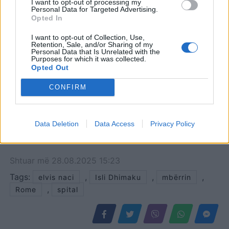
I want to opt-out of processing my
Personal Data for Targeted Advertising.
Opted In
I want to opt-out of Collection, Use,
Retention, Sale, and/or Sharing of my
Personal Data that Is Unrelated with the
Purposes for which it was collected.
Opted Out
CONFIRM
Data Deletion
Data Access
Privacy Policy
Shtuar
më
28.08.2025 15:23
Tags:
,
,
,
elvis naci
Isli Dhimaku
mbërrin
,
Rome
spital