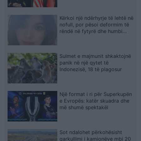
për NATO-n dhe sigurinë
Kërkoi një ndërhyrje të lehtë në
nofull, por pësoi deformim të
rëndë në fytyrë dhe humbi
punën si modele
Sulmet e majmunit shkaktojnë
panik në një qytet të
Indonezisë, 18 të plagosur
Një format i ri për Superkupën
e Evropës: katër skuadra dhe
më shumë spektakël
Sot ndalohet përkohësisht
qarkullimi i kamionëve mbi 20