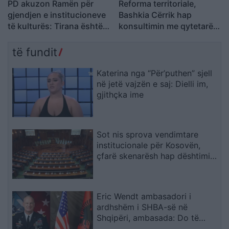
PD akuzon Ramën për
Reforma territoriale,
gjendjen e institucioneve
Bashkia Cërrik hap
të kulturës: Tirana është
konsultimin me qytetarët,
pa Muze, Galeri, Teatër
Doka: Vendimmarrja të
dhe Cirk Kombëtar
udhëhiqet nga nevojat e
të fundit
komunitetit
Katerina nga “Për’puthen” sjell
në jetë vajzën e saj: Dielli im,
gjithçka ime
Sot nis sprova vendimtare
institucionale për Kosovën,
çfarë skenarësh hap dështimi i
bisedimeve Kurti–Abdixhiku
Eric Wendt ambasadori i
ardhshëm i SHBA-së në
Shqipëri, ambasada: Do të
përkrahë objektivat e Trump