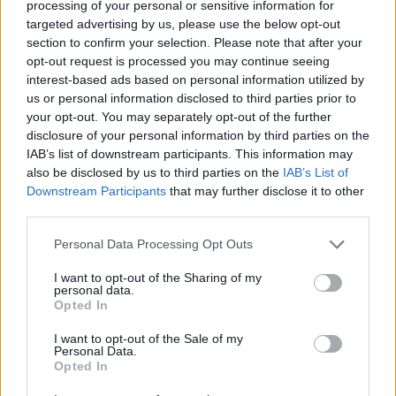
processing of your personal or sensitive information for
targeted advertising by us, please use the below opt-out
section to confirm your selection. Please note that after your
Vuan nga leuçemia,
Halla e dy motrave që
opt-out request is processed you may continue seeing
Fondacioni Firdeus merr
humbën jetën në
interest-based ads based on personal information utilized by
përsipër kurimin e vëllait
aksident: Vëllai 7-vjeçar
us or personal information disclosed to third parties prior to
të dy motrave që humbën
nuk e di që nuk jetojnë,
your opt-out. You may separately opt-out of the further
jetën në aksidentin tragjik
kërkojmë ndihmë se është
disclosure of your personal information by third parties on the
në Sarandë
i sëmurë me leucemi
IAB’s list of downstream participants. This information may
also be disclosed by us to third parties on the
IAB’s List of
Downstream Participants
that may further disclose it to other
third parties.
Personal Data Processing Opt Outs
Aksidenti fatal në
Sarandë/ Arrestohet
I want to opt-out of the Sharing of my
personal data.
shoferi i dehur që
Opted In
shkaktoi përplasjen,
familja Dhimaku hap dyert
I want to opt-out of the Sale of my
e mortit pas vdekjes së
Personal Data.
dy vajzave
Opted In