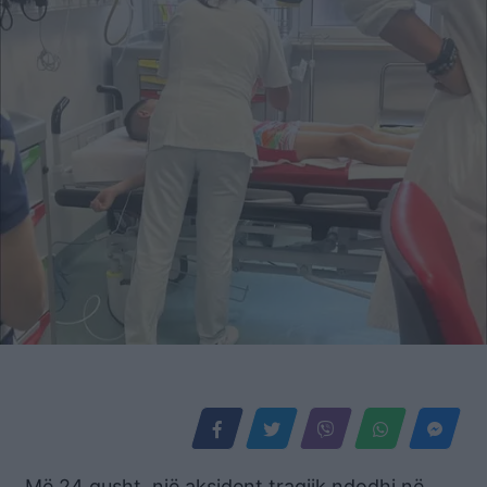
Më 24 gusht, një aksident tragjik ndodhi në