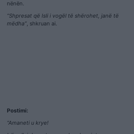
nënën.
“Shpresat që Isli i vogël të shërohet, janë të
mëdha”
, shkruan ai.
Postimi:
“Amaneti u krye!