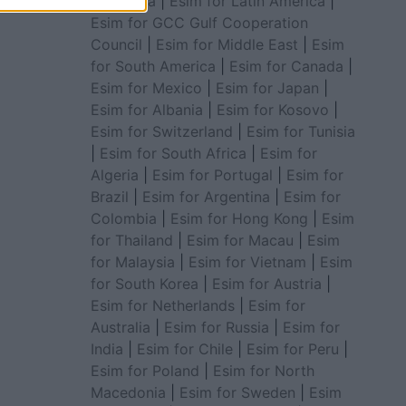
for Africa
|
Esim for Latin America
|
Esim for GCC Gulf Cooperation
Council
|
Esim for Middle East
|
Esim
for South America
|
Esim for Canada
|
Esim for Mexico
|
Esim for Japan
|
Esim for Albania
|
Esim for Kosovo
|
Esim for Switzerland
|
Esim for Tunisia
|
Esim for South Africa
|
Esim for
Algeria
|
Esim for Portugal
|
Esim for
Brazil
|
Esim for Argentina
|
Esim for
Colombia
|
Esim for Hong Kong
|
Esim
for Thailand
|
Esim for Macau
|
Esim
for Malaysia
|
Esim for Vietnam
|
Esim
for South Korea
|
Esim for Austria
|
Esim for Netherlands
|
Esim for
Australia
|
Esim for Russia
|
Esim for
India
|
Esim for Chile
|
Esim for Peru
|
Esim for Poland
|
Esim for North
Macedonia
|
Esim for Sweden
|
Esim