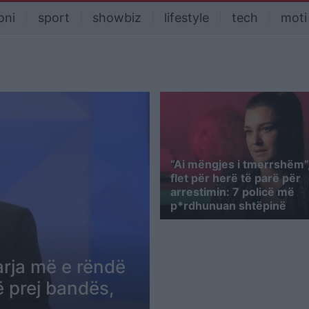
oni
sport
showbiz
lifestyle
tech
moti
“Ai mëngjes i tmerrshëm”, 
flet për herë të parë për
arrestimin: 7 policë më
p*rdhunuan shtëpinë
jarja më e rëndë
ë prej bandës,