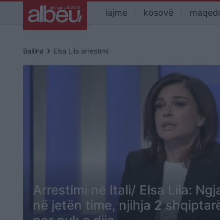
lajme
kosovë
maqed
keyboard_arrow_right
Ballina
Elsa Lila arrestimi
Arrestimi në Itali/ Elsa Lila: Ng
në jetën time, njihja 2 shqiptar