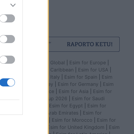
Esim for Global
|
Esim for Europe
|
Esim for Caribbean
|
Esim for USA
|
Esim for Italy
|
Esim for Spain
|
Esim
for Turkey
|
Esim for Germany
|
Esim
for Greece
|
Esim for Asia
|
Esim for
World Cup 2026
|
Esim for Saudi
Arabia
|
Esim for Egypt
|
Esim for
United Arab Emirates
|
Esim for
Balkans
|
Esim for Morocco
|
Esim for
China
|
Esim for United Kingdom
|
Esim