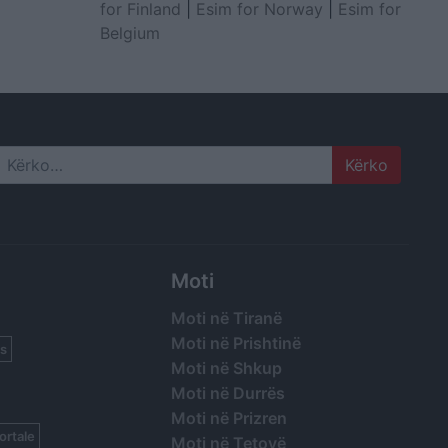
for Finland
|
Esim for Norway
|
Esim for
Belgium
Search
Moti
Moti në Tiranë
Moti në Prishtinë
s
Moti në Shkup
Moti në Durrës
Moti në Prizren
ortale
Moti në Tetovë