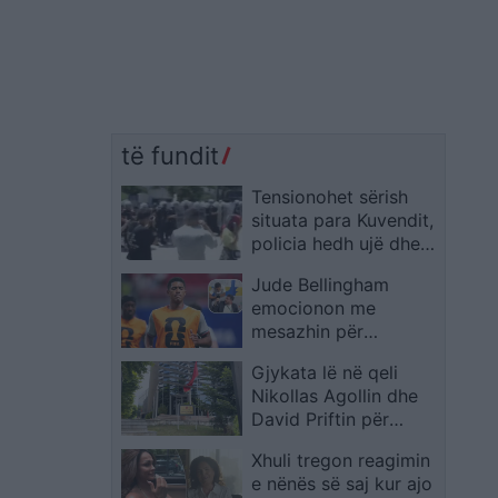
të fundit
Tensionohet sërish
situata para Kuvendit,
policia hedh ujë dhe
spraj lotsjellës në
Jude Bellingham
drejtim të
emocionon me
protestuesve
mesazhin për
Venezuelën, tifozët e
Gjykata lë në qeli
përgëzojnë për gjestin
Nikollas Agollin dhe
David Priftin për
plagosjen e Brian
Xhuli tregon reagimin
Syzos në Pogradec
e nënës së saj kur ajo