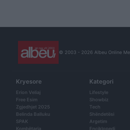
© 2003 -
2026 Albeu Online Medi
Kryesore
Kategori
Erion Veliaj
Lifestyle
Free Esim
Showbiz
Zgjedhjet 2025
Tech
Belinda Balluku
Shëndetësi
SPAK
Argetim
Kombëtarja
Enciklopedi