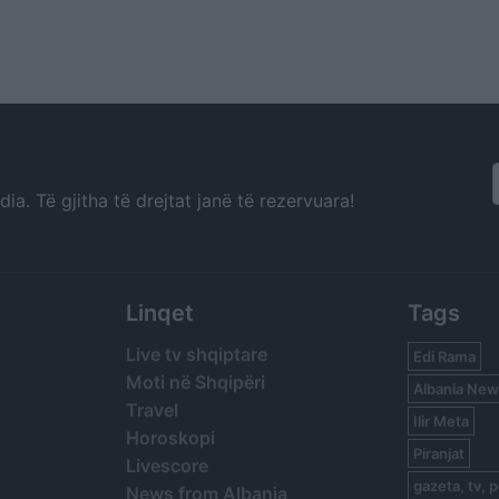
a. Të gjitha të drejtat janë të rezervuara!
Linqet
Tags
Live tv shqiptare
Edi Rama
Moti në Shqipëri
Albania New
Travel
Ilir Meta
Horoskopi
Piranjat
Livescore
gazeta, tv, p
News from Albania