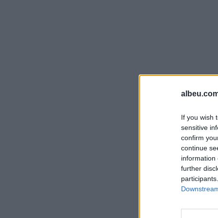
albeu.com
If you wish 
sensitive in
confirm you
continue se
information 
further disc
participants
Downstream 