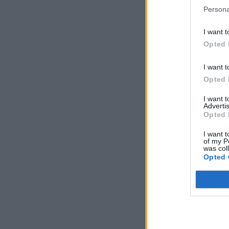
Persona
I want t
Opted 
I want t
Opted 
I want 
Advertis
Opted 
I want t
of my P
was col
Opted 