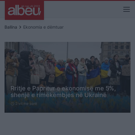
keyboard_arrow_right
Ballina
Ekonomia e dëmtuar
Rritje e Papritur e ekonomisë me 5%,
shenjë e rimëkëmbjes në Ukrainë
2 vit me parë
schedule