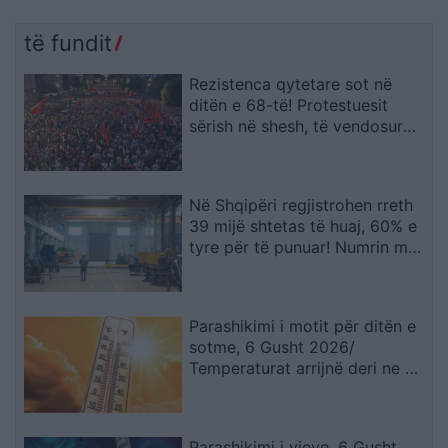
të fundit
Rezistenca qytetare sot në
ditën e 68-të! Protestuesit
sërish në shesh, të vendosur
deri në dorëheqjen e
kryeministrit Rama
Në Shqipëri regjistrohen rreth
39 mijë shtetas të huaj, 60% e
tyre për të punuar! Numrin më
të madhe të lejeve të qëndrimit
e kanë…
Parashikimi i motit për ditën e
sotme, 6 Gusht 2026/
Temperaturat arrijnë deri ne 38
gradë
Parashikimi i yjeve, 6 Gusht