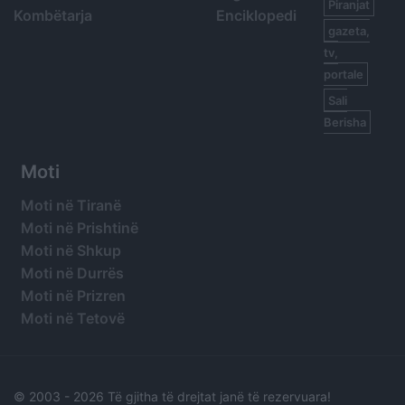
Piranjat
Kombëtarja
Enciklopedi
gazeta,
tv,
portale
Sali
Berisha
Moti
Moti në Tiranë
Moti në Prishtinë
Moti në Shkup
Moti në Durrës
Moti në Prizren
Moti në Tetovë
© 2003 -
2026 Të gjitha të drejtat janë të rezervuara!