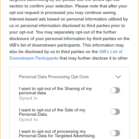
section to confirm your selection. Please note that after your
opt-out request is processed you may continue seeing
interest-based ads based on personal information utilized by
us or personal information disclosed to third parties prior to
your opt-out. You may separately opt-out of the further
disclosure of your personal information by third parties on the
IAB’s list of downstream participants. This information may
also be disclosed by us to third parties on the
IAB’s List of
Downstream Participants
that may further disclose it to other
third parties.
Personal Data Processing Opt Outs
I want to opt-out of the Sharing of my
personal data.
Opted In
I want to opt-out of the Sale of my
Personal Data.
Opted In
Esim for Global
|
Esim for Europe
|
Esim for Caribbean
|
Esim for USA
|
Esim for Italy
|
Esim for Spain
|
Esim
I want to opt-out of processing my
Personal Data for Targeted Advertising.
for Turkey
|
Esim for Germany
|
Esim for Greece
|
Esim