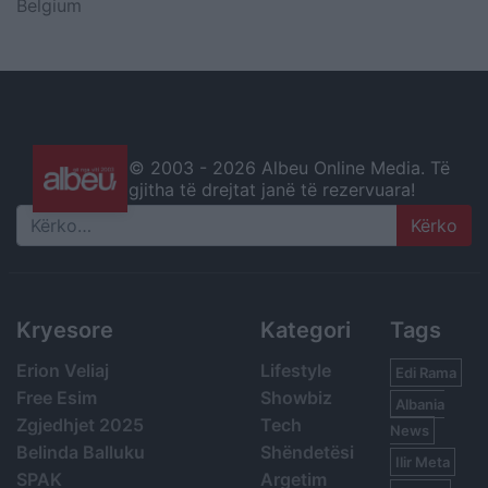
Belgium
© 2003 -
2026 Albeu Online Media. Të
gjitha të drejtat janë të rezervuara!
Search
Kryesore
Kategori
Tags
Erion Veliaj
Lifestyle
Edi Rama
Free Esim
Showbiz
Albania
Zgjedhjet 2025
Tech
News
Belinda Balluku
Shëndetësi
Ilir Meta
SPAK
Argetim