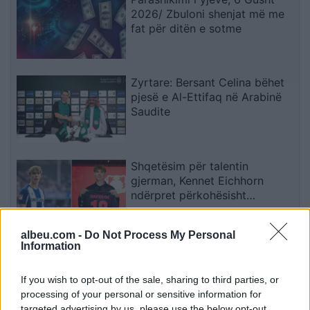
2026/ Zbuloni shenjat më me
fat për ditën e sotme
Zyrtare: Bersant Celina bëhet
pjesë e Al-Ettifaq në Arabinë
Saudite
Shqetësim për talentin
gjerman, Kennet Eichhorn
ndërpret përkohësisht
karrierën për arsye
shëndetësore
albeu.com -
Do Not Process My Personal
Information
Futbolli shqiptar humbet Besnik
Çotën, ish-kapiteni dhe ish-
trajneri i Sopotit ndahet nga
If you wish to opt-out of the sale, sharing to third parties, or
jeta në moshën 56-vjeçare
processing of your personal or sensitive information for
targeted advertising by us, please use the below opt-out