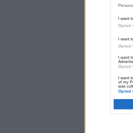
Persona
I want t
Opted 
I want t
Opted 
I want 
Advertis
Opted 
I want t
of my P
was col
Opted 