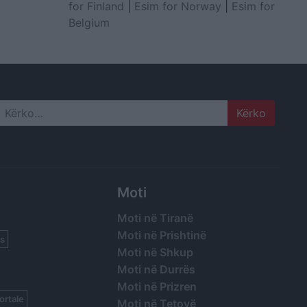
for Finland
|
Esim for Norway
|
Esim for
Belgium
Search
Moti
Moti në Tiranë
Moti në Prishtinë
s
Moti në Shkup
Moti në Durrës
Moti në Prizren
ortale
Moti në Tetovë