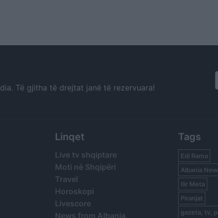
a. Të gjitha të drejtat janë të rezervuara!
Linqet
Tags
Live tv shqiptare
Edi Rama
Moti në Shqipëri
Albania New
Travel
Ilir Meta
Horoskopi
Piranjat
Livescore
gazeta, tv, p
News from Albania