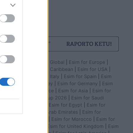
Esim for Global
|
Esim for Europe
|
Esim for Caribbean
|
Esim for USA
|
Esim for Italy
|
Esim for Spain
|
Esim
for Turkey
|
Esim for Germany
|
Esim
for Greece
|
Esim for Asia
|
Esim for
World Cup 2026
|
Esim for Saudi
Arabia
|
Esim for Egypt
|
Esim for
United Arab Emirates
|
Esim for
Balkans
|
Esim for Morocco
|
Esim for
China
|
Esim for United Kingdom
|
Esim