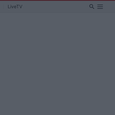
search
LiveTV