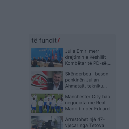
të fundit
Julia Emiri merr
drejtimin e Këshillit
Kombëtar të PD-së,
pason Palokën
Skënderbeu i beson
pankinën Julian
Ahmatajt, tekniku
elbasanas rikthehet në
Manchester City hap
Korçë
negociata me Real
Madridin për Eduardo
Camavingan
Arrestohet një 47-
vjeçar nga Tetova