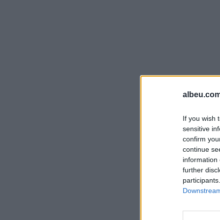
albeu.com
If you wish 
sensitive in
confirm you
continue se
information 
further disc
participants
Downstream 