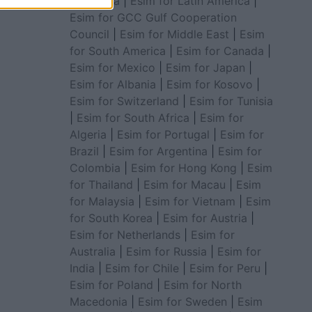
for Africa
|
Esim for Latin America
|
Esim for GCC Gulf Cooperation
Council
|
Esim for Middle East
|
Esim
for South America
|
Esim for Canada
|
Esim for Mexico
|
Esim for Japan
|
Esim for Albania
|
Esim for Kosovo
|
Esim for Switzerland
|
Esim for Tunisia
|
Esim for South Africa
|
Esim for
Algeria
|
Esim for Portugal
|
Esim for
Brazil
|
Esim for Argentina
|
Esim for
Colombia
|
Esim for Hong Kong
|
Esim
for Thailand
|
Esim for Macau
|
Esim
for Malaysia
|
Esim for Vietnam
|
Esim
for South Korea
|
Esim for Austria
|
Esim for Netherlands
|
Esim for
Australia
|
Esim for Russia
|
Esim for
India
|
Esim for Chile
|
Esim for Peru
|
Esim for Poland
|
Esim for North
Macedonia
|
Esim for Sweden
|
Esim