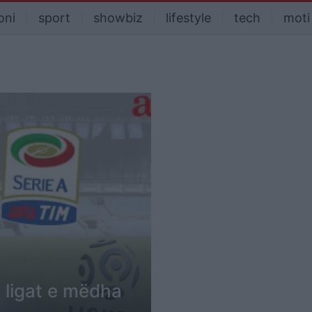
oni
sport
showbiz
lifestyle
tech
moti
5 ligat e mëdha