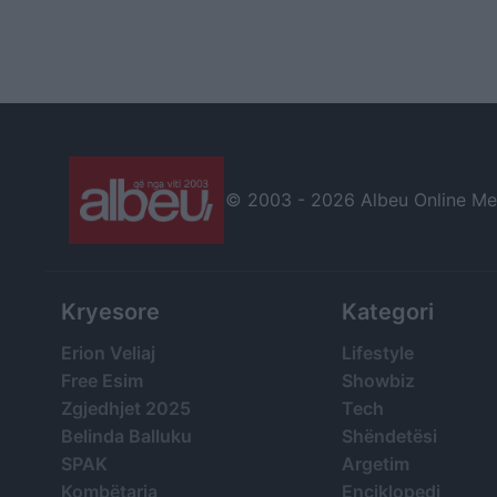
© 2003 -
2026 Albeu Online Medi
Kryesore
Kategori
Erion Veliaj
Lifestyle
Free Esim
Showbiz
Zgjedhjet 2025
Tech
Belinda Balluku
Shëndetësi
SPAK
Argetim
Kombëtarja
Enciklopedi