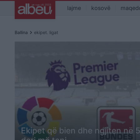
lajme
kosovë
maqed
keyboard_arrow_right
Ballina
ekipet. ligat
Ekipet që bien dhe ngjiten në 