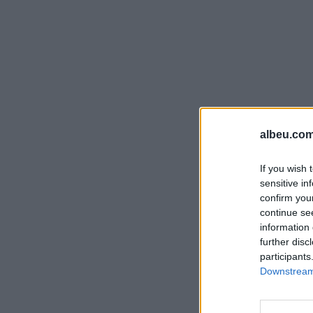
albeu.com
If you wish 
sensitive in
confirm you
continue se
information 
further disc
participants
Downstream 