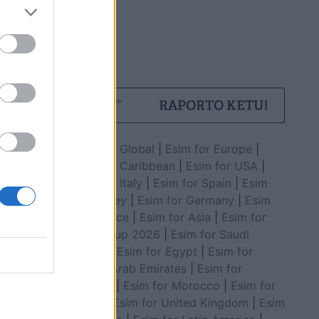
Esim for Global
|
Esim for Europe
|
Esim for Caribbean
|
Esim for USA
|
Esim for Italy
|
Esim for Spain
|
Esim
for Turkey
|
Esim for Germany
|
Esim
for Greece
|
Esim for Asia
|
Esim for
World Cup 2026
|
Esim for Saudi
Arabia
|
Esim for Egypt
|
Esim for
United Arab Emirates
|
Esim for
Balkans
|
Esim for Morocco
|
Esim for
China
|
Esim for United Kingdom
|
Esim