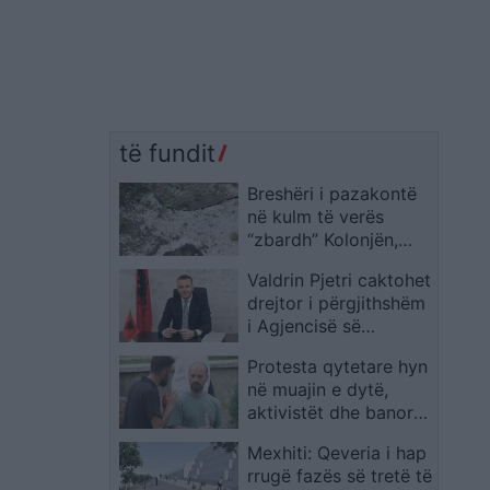
të fundit
Breshëri i pazakontë
në kulm të verës
“zbardh” Kolonjën,
dëmtohen rëndë
Valdrin Pjetri caktohet
vreshtat
drejtor i përgjithshëm
i Agjencisë së
Trajtimit të Pronave
Protesta qytetare hyn
në muajin e dytë,
aktivistët dhe banorët
sërish kundër
Mexhiti: Qeveria i hap
‘Zvërnecit’ dhe
rrugë fazës së tretë të
politikës