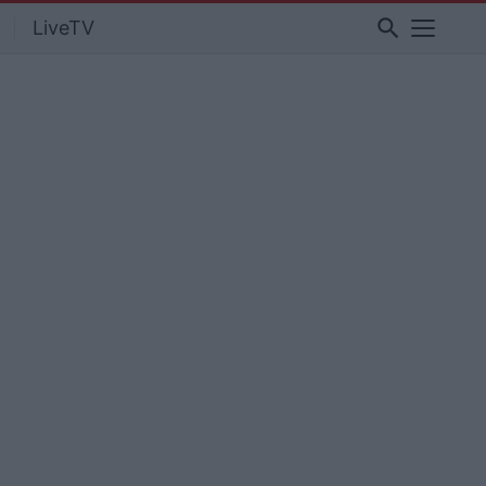
search
LiveTV