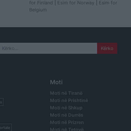
for Finland
|
Esim for Norway
|
Esim for
Belgium
Search
Moti
Moti në Tiranë
Moti në Prishtinë
s
Moti në Shkup
Moti në Durrës
Moti në Prizren
ortale
Moti në Tetovë