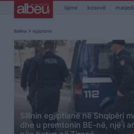
lajme
kosovë
maqed
keyboard_arrow_right
Ballina
egjiptiane
Sillnin egjiptianë në Shqipëri m
dhe u premtonin BE-në, një i a