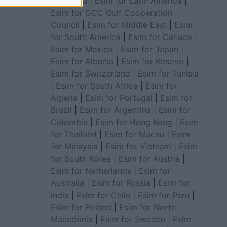
for Africa
|
Esim for Latin America
|
Esim for GCC Gulf Cooperation
Council
|
Esim for Middle East
|
Esim
for South America
|
Esim for Canada
|
Esim for Mexico
|
Esim for Japan
|
Esim for Albania
|
Esim for Kosovo
|
Esim for Switzerland
|
Esim for Tunisia
|
Esim for South Africa
|
Esim for
Algeria
|
Esim for Portugal
|
Esim for
Brazil
|
Esim for Argentina
|
Esim for
Colombia
|
Esim for Hong Kong
|
Esim
for Thailand
|
Esim for Macau
|
Esim
for Malaysia
|
Esim for Vietnam
|
Esim
for South Korea
|
Esim for Austria
|
Esim for Netherlands
|
Esim for
Australia
|
Esim for Russia
|
Esim for
India
|
Esim for Chile
|
Esim for Peru
|
Esim for Poland
|
Esim for North
Macedonia
|
Esim for Sweden
|
Esim