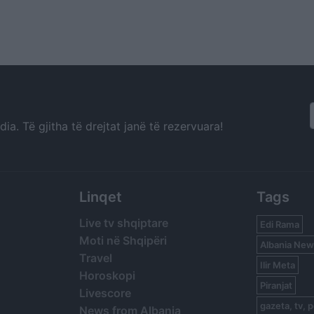
a. Të gjitha të drejtat janë të rezervuara!
Linqet
Tags
Live tv shqiptare
Edi Rama
Moti në Shqipëri
Albania New
Travel
Ilir Meta
Horoskopi
Piranjat
Livescore
gazeta, tv, p
News from Albania