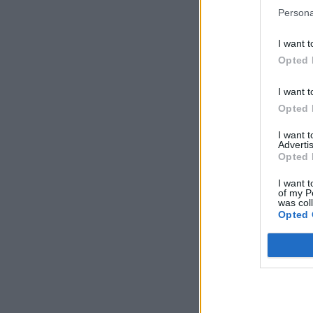
Persona
I want t
Opted 
I want t
Opted 
I want 
Advertis
Opted 
I want t
of my P
was col
Opted 