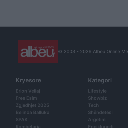
© 2003 -
2026 Albeu Online Medi
Kryesore
Kategori
Erion Veliaj
Lifestyle
Free Esim
Showbiz
Zgjedhjet 2025
Tech
Belinda Balluku
Shëndetësi
SPAK
Argetim
Kombëtarja
Enciklopedi