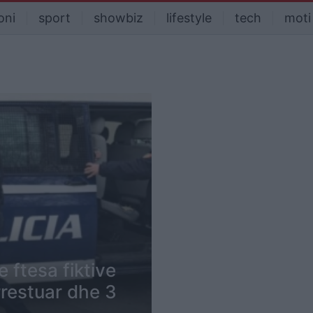
oni
sport
showbiz
lifestyle
tech
moti
e ftesa fiktive
rrestuar dhe 3