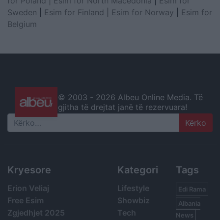
for Poland
|
Esim for North Macedonia
|
Esim for
Sweden
|
Esim for Finland
|
Esim for Norway
|
Esim for
Belgium
© 2003 -
2026 Albeu Online Media. Të
gjitha të drejtat janë të rezervuara!
Search
Kryesore
Kategori
Tags
Erion Veliaj
Lifestyle
Edi Rama
Free Esim
Showbiz
Albania
Zgjedhjet 2025
Tech
News