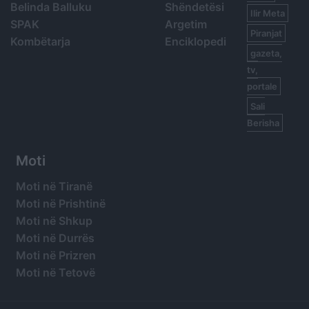
Belinda Balluku
Shëndetësi
Ilir Meta
SPAK
Argetim
Piranjat
Kombëtarja
Enciklopedi
gazeta,
tv,
portale
Sali
Berisha
Moti
Moti në Tiranë
Moti në Prishtinë
Moti në Shkup
Moti në Durrës
Moti në Prizren
Moti në Tetovë