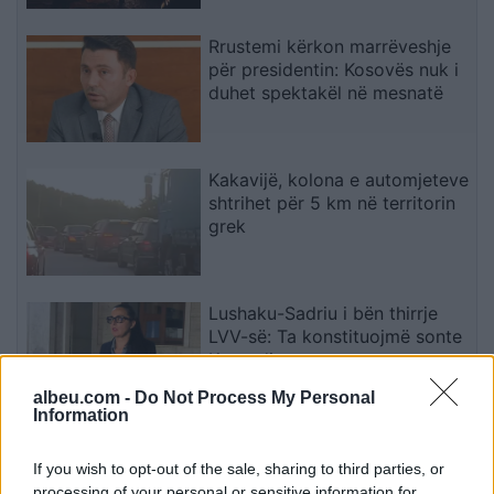
Rrustemi kërkon marrëveshje
për presidentin: Kosovës nuk i
duhet spektakël në mesnatë
Kakavijë, kolona e automjeteve
shtrihet për 5 km në territorin
grek
Lushaku-Sadriu i bën thirrje
LVV-së: Ta konstituojmë sonte
Kuvendin
albeu.com -
Do Not Process My Personal
Information
Kadrijaj: Seanca e
jashtëzakonshme mbahet
If you wish to opt-out of the sale, sharing to third parties, or
sonte, nënshkrimet janë
processing of your personal or sensitive information for