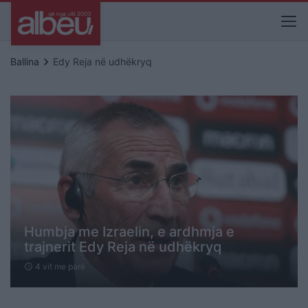
keyboard_arrow_right
Ballina
Edy Reja në udhëkryq
Humbja me Izraelin, e ardhmja e
trajnerit Edy Reja në udhëkryq
4 vit me parë
schedule