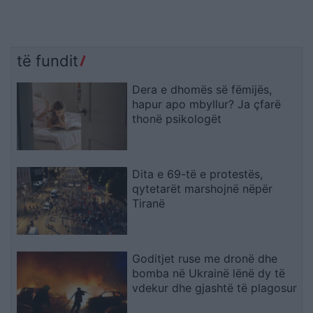
të fundit
Dera e dhomës së fëmijës,
hapur apo mbyllur? Ja çfarë
thonë psikologët
Dita e 69-të e protestës,
qytetarët marshojnë nëpër
Tiranë
Goditjet ruse me dronë dhe
bomba në Ukrainë lënë dy të
vdekur dhe gjashtë të plagosur