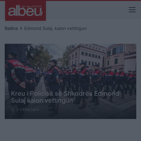
keyboard_arrow_right
Ballina
Edmond Sulaj. kalon vettingun
Kreu i Policisë së Shkodrës Edmond
Sulaj kalon vettingun
3 vit me parë
schedule