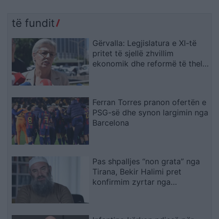
të fundit
Gërvalla: Legjislatura e XI-të
pritet të sjellë zhvillim
ekonomik dhe reformë të thellë
në drejtësi
Ferran Torres pranon ofertën e
PSG-së dhe synon largimin nga
Barcelona
Pas shpalljes “non grata” nga
Tirana, Bekir Halimi pret
konfirmim zyrtar nga
ambasada e Maqedonisë së
Veriut