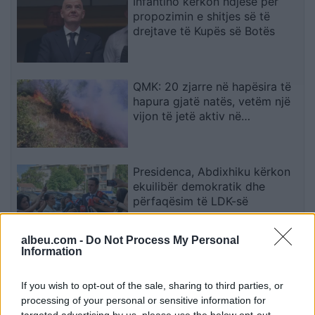
Infantino kërkon ndjesë për
propozimin e shitjes së të
drejtave të Kupës së Botës
QMK: 20 zjarre në hapësira të
hapura gjatë natës, vetëm një
vijon të jetë aktiv në
Makedonski Brod
Presidenca, Abdixhiku kërkon
ekuilibër demokratik dhe
përfaqësim të LDK-së
albeu.com -
Do Not Process My Personal
Information
Rexhepi: Deputetët duhet të
votojnë drejtuesit e Kuvendit,
ende nuk e di nëse do të jem
If you wish to opt-out of the sale, sharing to third parties, or
në qeverinë e re
processing of your personal or sensitive information for
targeted advertising by us, please use the below opt-out