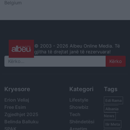
Belgium
© 2003 -
2026 Albeu Online Media. Të
gjitha të drejtat janë të rezervuara!
Search
Kryesore
Kategori
Tags
Erion Veliaj
Lifestyle
Edi Rama
Free Esim
Showbiz
Albania
Zgjedhjet 2025
Tech
News
Belinda Balluku
Shëndetësi
Ilir Meta
SPAK
Argetim