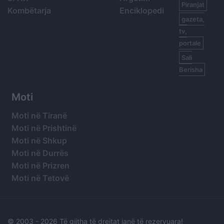
Piranjat
Kombëtarja
Enciklopedi
gazeta,
tv,
portale
Sali
Berisha
Moti
Moti në Tiranë
Moti në Prishtinë
Moti në Shkup
Moti në Durrës
Moti në Prizren
Moti në Tetovë
© 2003 -
2026 Të gjitha të drejtat janë të rezervuara!