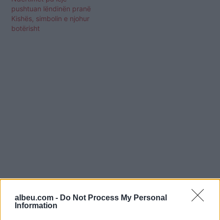
pushtuan lëndinën pranë
Kishës, simbolin e njohur
botërisht
albeu.com -
Do Not Process My Personal
Shtuar
më
14.07.2025 09:14
Information
Tags:
,
,
,
Aksioni
Elsa Gjeli
rama
theth