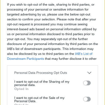
If you wish to opt-out of the sale, sharing to third parties, or
processing of your personal or sensitive information for
targeted advertising by us, please use the below opt-out
section to confirm your selection. Please note that after your
opt-out request is processed you may continue seeing
interest-based ads based on personal information utilized by
us or personal information disclosed to third parties prior to
your opt-out. You may separately opt-out of the further
disclosure of your personal information by third parties on the
IAB’s list of downstream participants. This information may
also be disclosed by us to third parties on the
IAB’s List of
Downstream Participants
that may further disclose it to other
third parties.
Raportohen 25 vatra zjarri
Analiza: Një shqiptar ka
në 12 orë, 10 mbeten
nevojë për 28 mijë dollarë
Personal Data Processing Opt Outs
aktive dhe ndërhyrjet
në vit për të arritur
vijojnë nga toka e ajri
“pragun e lumturisë”
I want to opt-out of the Sharing of my
personal data.
Opted In
I want to opt-out of the Sale of my
Personal Data.
Opted In