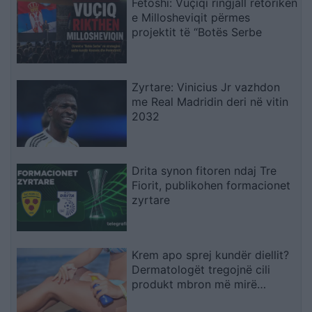
Fetoshi: Vuçiqi ringjall retorikën
e Millosheviqit përmes
projektit të “Botës Serbe
Zyrtare: Vinicius Jr vazhdon
me Real Madridin deri në vitin
2032
Drita synon fitoren ndaj Tre
Fiorit, publikohen formacionet
zyrtare
Krem apo sprej kundër diellit?
Dermatologët tregojnë cili
produkt mbron më mirë
lëkurën