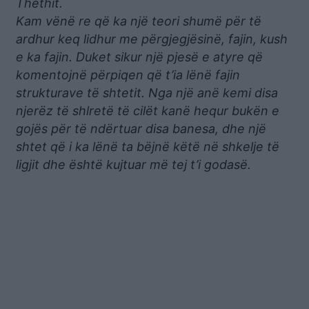
Thethit.
Kam vënë re që ka një teori shumë për të
ardhur keq lidhur me përgjegjësinë, fajin, kush
e ka fajin. Duket sikur një pjesë e atyre që
komentojnë përpiqen që t’ia lënë fajin
strukturave të shtetit. Nga një anë kemi disa
njerëz të shlretë të cilët kanë hequr bukën e
gojës për të ndërtuar disa banesa, dhe një
shtet që i ka lënë ta bëjnë këtë në shkelje të
ligjit dhe është kujtuar më tej t’i godasë.