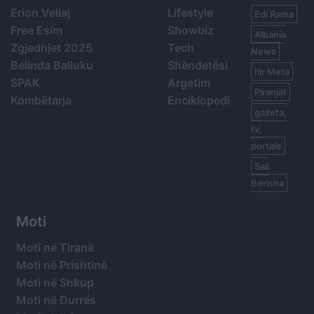
Erion Veliaj
Lifestyle
Edi Rama
Free Esim
Showbiz
Albania
Zgjedhjet 2025
Tech
News
Belinda Balluku
Shëndetësi
Ilir Meta
SPAK
Argetim
Piranjat
Kombëtarja
Enciklopedi
gazeta,
tv,
portale
Sali
Berisha
Moti
Moti në Tiranë
Moti në Prishtinë
Moti në Shkup
Moti në Durrës