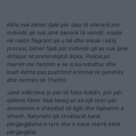
Këtu nuk bëhet fjalë për disa të shkretë por
individë që nuk janë banorë të vendit, madje
në rastin flagrant që u bë dhe shkak i këtij
procesi, bëhet fjalë për individë që as nuk janë
shfaqur të pretendojnë diçka, Policia po
merret me hetimin e se si ka ndodhur dhe
kush është pas pushtimit kriminal të qendrës
dhe zemrës së Thethit.
Janë ndërtime jo për të futur kokën, por për
qëllime fitimi. Nuk besoj se ka një teori për
amnistimin e shkelësit të ligjit dhe fajësimin e
shtetit. Natyrisht që strukturat kanë
përgjegjësinë e tyre dhe e kanë marrë këtë
përgjegjësi.