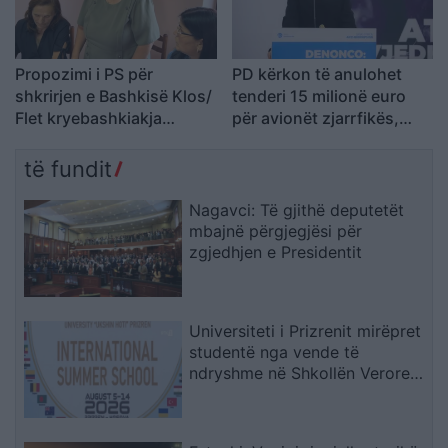
Propozimi i PS për
PD kërkon të anulohet
shkrirjen e Bashkisë Klos/
tenderi 15 milionë euro
Flet kryebashkiakja
për avionët zjarrfikës,
socialiste Valbona Kola:
Vangjeli: Fituesja e lidhur
Jam shërbëtore e popullit,
me skandale në Spanjë, të
të fundit
karrigia është e
nisë hetimi i SPAK
përkohshme, nëse
Nagavci: Të gjithë deputetët
qytetarët janë kundër, unë
mbajnë përgjegjësi për
jam me ta (VIDEO)
zgjedhjen e Presidentit
Universiteti i Prizrenit mirëpret
studentë nga vende të
ndryshme në Shkollën Verore
Ndërkombëtare