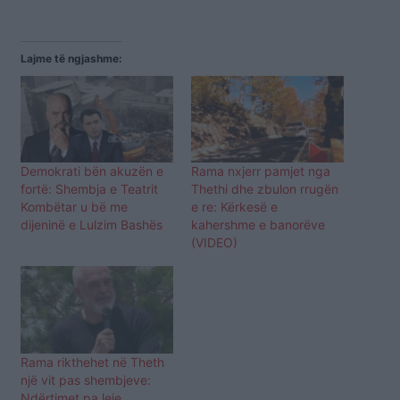
Lajme të ngjashme:
Demokrati bën akuzën e
Rama nxjerr pamjet nga
fortë: Shembja e Teatrit
Thethi dhe zbulon rrugën
Kombëtar u bë me
e re: Kërkesë e
dijeninë e Lulzim Bashës
kahershme e banorëve
(VIDEO)
Rama rikthehet në Theth
një vit pas shembjeve:
Ndërtimet pa leje