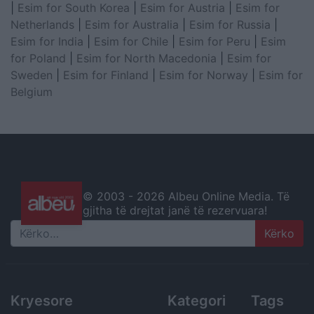
|
Esim for South Korea
|
Esim for Austria
|
Esim for
Netherlands
|
Esim for Australia
|
Esim for Russia
|
Esim for India
|
Esim for Chile
|
Esim for Peru
|
Esim
for Poland
|
Esim for North Macedonia
|
Esim for
Sweden
|
Esim for Finland
|
Esim for Norway
|
Esim for
Belgium
© 2003 -
2026 Albeu Online Media. Të
gjitha të drejtat janë të rezervuara!
Search
Kryesore
Kategori
Tags