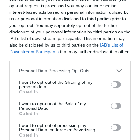
opt-out request is processed you may continue seeing
interest-based ads based on personal information utilized by
us or personal information disclosed to third parties prior to
your opt-out. You may separately opt-out of the further
disclosure of your personal information by third parties on the
Aksident i trefishtë në
Misteri rreth takimit sekret
IAB’s list of downstream participants. This information may
rrugën Sarandë-Ksamil,
Pezeshkian-Khamenei në
also be disclosed by us to third parties on the
IAB’s List of
njëri nga të plagosurit
Teheran! Ata ishin në një
Downstream Participants
that may further disclose it to other
dërgohet në spitalin e
makinë me xhama të errët,
third parties.
Traumës në Tiranë
duke e dëgjuar njëri-
tjetrin, por pa e parë
Personal Data Processing Opt Outs
I want to opt-out of the Sharing of my
personal data.
Opted In
I want to opt-out of the Sale of my
Mallakastër/ Zjarri del
Propozimi i PS për
Personal Data.
jashtë kontrollit në
shkrirjen e Bashkisë Klos/
Opted In
masivin pyjor të Drenijës!
Flet kryebashkiakja
I want to opt-out of processing my
Pas Ngrëçanit, pritet
socialiste Valbona Kola:
Personal Data for Targeted Advertising.
ndërhyrja nga ajri (VIDEO)
Jam shërbëtore e popullit,
Opted In