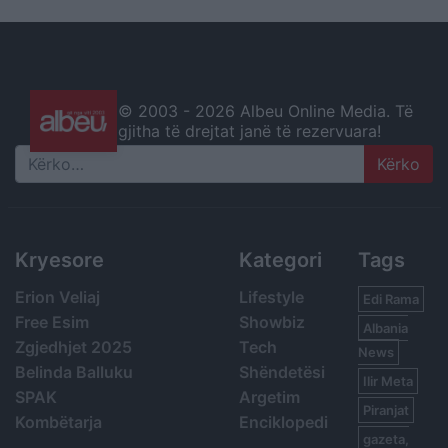
© 2003 -
2026 Albeu Online Media. Të
gjitha të drejtat janë të rezervuara!
Search
Kryesore
Kategori
Tags
Erion Veliaj
Lifestyle
Edi Rama
Free Esim
Showbiz
Albania
Zgjedhjet 2025
Tech
News
Belinda Balluku
Shëndetësi
Ilir Meta
SPAK
Argetim
Piranjat
Kombëtarja
Enciklopedi
gazeta,