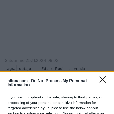
Shtuar
më
25.11.2024 09:02
Tags:
,
,
detaje
Eduart Reci
vrasja
albeu.com -
Do Not Process My Personal
Information
If you wish to opt-out of the sale, sharing to third parties, or
processing of your personal or sensitive information for
targeted advertising by us, please use the below opt-out
section to confirm your selection. Please note that after your