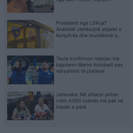
shpëtojnë foshnjën
Presidenti nga LDK-ja?
Analistët vlerësojnë sinjalet e
Konjufcës dhe mundësinë e
marrëveshjes me LVV-në
Teuta konfirmon ndarjen me
kapitenin Blerim Kotobelli pas
ndryshimit të planeve
Janevska: Në shtator priten
rreth 4.900 nxënës më pak në
klasën e parë