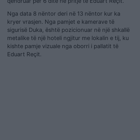
qëndruar për 6 ditë në pritje të Eduart Reçit.
Nga data 8 nëntor deri në 13 nëntor kur ka
kryer vrasjen. Nga pamjet e kamerave të
sigurisë Duka, është pozicionuar në një shkallë
metalike të një hoteli ngjitur me lokalin e tij, ku
kishte pamje vizuale nga oborri i pallatit të
Eduart Reçit.