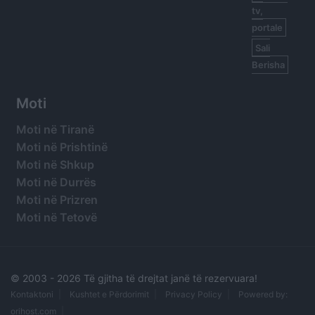
tv,
portale
Sali
Berisha
Moti
Moti në Tiranë
Moti në Prishtinë
Moti në Shkup
Moti në Durrës
Moti në Prizren
Moti në Tetovë
© 2003 -
2026 Të gjitha të drejtat janë të rezervuara!
Kontaktoni
Kushtet e Përdorimit
Privacy Policy
Powered by:
orihost.com