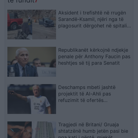
të fundit
kryesore
Ekuador! Njëra e lidhur me
shqiptarët në Dubai
Aksident i trefishtë në rrugën
Sarandë-Ksamil, njëri nga të
plagosurit dërgohet në spitalin
e Traumës në Tiranë
Republikanët kërkojnë ndjekje
penale për Anthony Faucin pas
heshtjes së tij para Senatit
Deschamps mbeti jashtë
projektit të Al-Ahli pas
refuzimit të ofertës
multimilionëshe
Tragjedi në Britani/ Gruaja
shtatzënë humb jetën pasi bie
nga kati i nëntë, mjekët