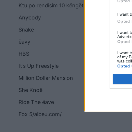
Opted 
Ktu po rendisim 10 këngët më të mira të Lil K
I want t
Anybody
Opted 
Snake
I want 
Advertis
ëavy
Opted 
I want t
HBS
of my P
was col
It’s Up Freestyle
Opted 
Million Dollar Mansion
She Knoë
Ride The ëave
Fox 5/albeu.com/