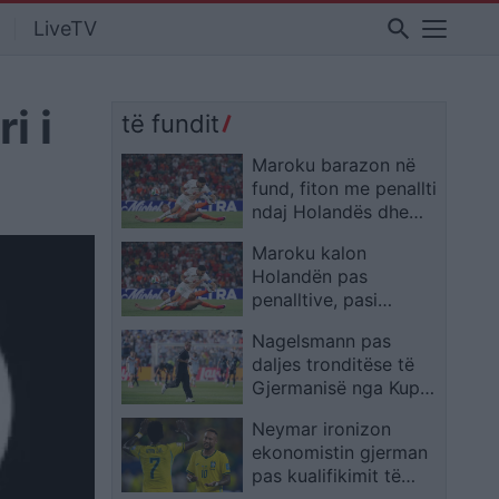
search
LiveTV
i i
të fundit
Maroku barazon në
fund, fiton me penallti
ndaj Holandës dhe
kalon në 1/8 e finales
Maroku kalon
Holandën pas
penalltive, pasi
barazoi në shtesë
Nagelsmann pas
daljes tronditëse të
Gjermanisë nga Kupa
e Botës: Jam i
Neymar ironizon
gatshëm të vazhdoj
ekonomistin gjerman
pas kualifikimit të
Brazilit: Provoje sërish