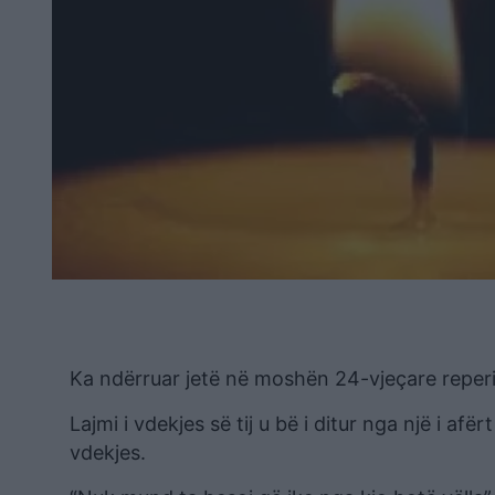
Ka ndërruar jetë në moshën 24-vjeçare reperi 
Lajmi i vdekjes së tij u bë i ditur nga një i afë
vdekjes.