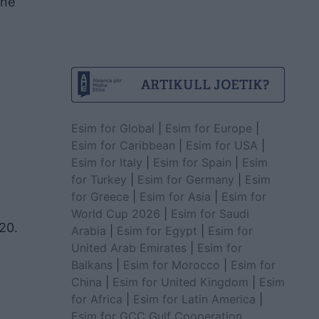
 në
Esim for Global
|
Esim for Europe
|
Esim for Caribbean
|
Esim for USA
|
Esim for Italy
|
Esim for Spain
|
Esim
for Turkey
|
Esim for Germany
|
Esim
for Greece
|
Esim for Asia
|
Esim for
World Cup 2026
|
Esim for Saudi
020.
Arabia
|
Esim for Egypt
|
Esim for
United Arab Emirates
|
Esim for
Balkans
|
Esim for Morocco
|
Esim for
China
|
Esim for United Kingdom
|
Esim
for Africa
|
Esim for Latin America
|
Esim for GCC Gulf Cooperation