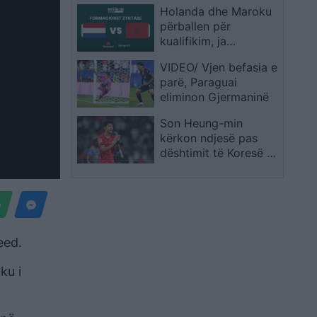
Holanda dhe Maroku
në Botërorin e
përballen për
ardhshëm
kualifikim, ja
formacionet zyrtare
VIDEO/ Vjen befasia e
parë, Paraguai
eliminon Gjermaninë
Son Heung-min
kërkon ndjesë pas
dështimit të Koresë së
Jugut: E pamundur të
shpreh dhimbjen që
ndiejmë
eed.
ku i