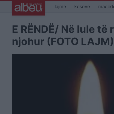
lajme
kosovë
maqed
E RËNDË/ Në lule të r
njohur (FOTO LAJM)