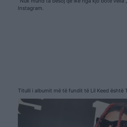
“Nuk mund ta besoj që ike nga kjo botë vëlla”, ka 
Instagram.
Titulli i albumit më të fundit të Lil Keed ësht