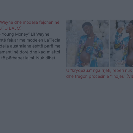
l Wayne dhe modelja fejohen në
FOTO LAJM)
he Young Money” Lil Wayne
shtë fejuar me modelen La’Tecia
elja australiane është parë me
iamanti në dorë dhe kaq mjaftoi
të përhapet lajmi. Nuk dihet
ka ndodhur fejesa, megjithatë
meve në Instagram, Thomas e
U “kryqëzua” nga rrjeti, reperi nuk
dhe tregon procesin e “lindjes” (V