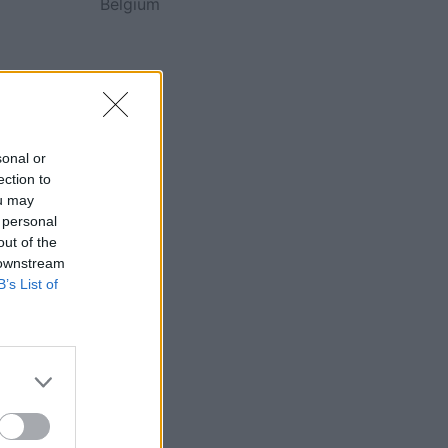
Belgium
sonal or
ection to
ou may
 personal
out of the
 downstream
B’s List of
ë vitin
ngë në