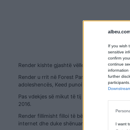
albeu.com
If you wish 
sensitive in
confirm you
continue se
Render kishte gjashtë vëllezër dhe një motër, vë
information 
further disc
Render u rrit në Forest Park, dhe më vonë u 
participants
adoleshencës, Keed punoi për një kohë të sh
Downstream 
Pas vdekjes së mikut të tij të ngushtë Rudy, Ren
2016.
Persona
Render fillimisht filloi të bënte muzikë me vë
internet dhe duke shënuar disa hite rajonale 
I want t