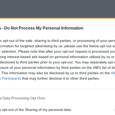
 -
Do Not Process My Personal Information
to opt-out of the sale, sharing to third parties, or processing of your per
formation for targeted advertising by us, please use the below opt-out s
r selection. Please note that after your opt-out request is processed y
eing interest-based ads based on personal information utilized by us or
llai i tij më i vogël është reperi Lil Gotit.
disclosed to third parties prior to your opt-out. You may separately opt-
losure of your personal information by third parties on the IAB’s list of
zhvendos në Atlanta në Cleveland Ave. Gjatë viteve të
. This information may also be disclosed by us to third parties on the
IA
kurtër në Subëay dhe McDonald’s.
Participants
that may further disclose it to other third parties.
der, artisti filloi ta merrte seriozisht botën e repit n
l Data Processing Opt Outs
llain e tij më të vogël Semaja Render, duke postuar kë
në 2017.
o opt-out of the Sharing of my personal data.