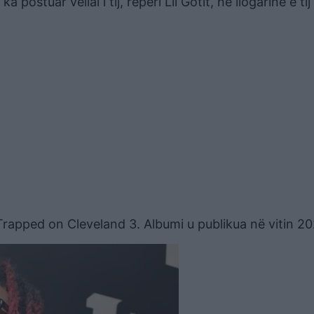
postuar vëllai i tij, reperi Lil Gotit, në llogarinë e tij
ë Trapped on Cleveland 3. Albumi u publikua në vitin 2