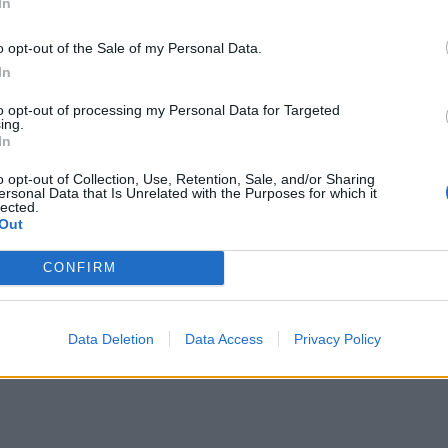
In
eed
o opt-out of the Sale of my Personal Data.
In
to opt-out of processing my Personal Data for Targeted
ing.
In
o opt-out of Collection, Use, Retention, Sale, and/or Sharing
ersonal Data that Is Unrelated with the Purposes for which it
lected.
Out
CONFIRM
Data Deletion
Data Access
Privacy Policy