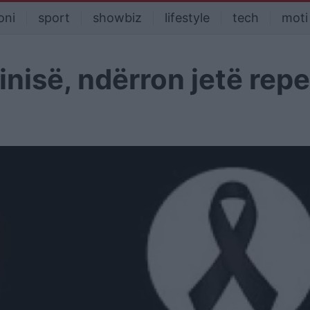
oni
sport
showbiz
lifestyle
tech
moti
inisë, ndërron jetë reper