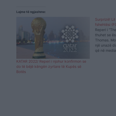
Lajme të ngjashme:
Surprizë! Li
fshehtësi (
Reperi i “T
thuhet se ë
Thomas. Mod
një unazë d
që në media 
ende se kur 
sipas posti
KATAR 2022/ Reperi i njohur konfirmon se
mban…
do të bëjë këngën zyrtare të Kupës së
Botës