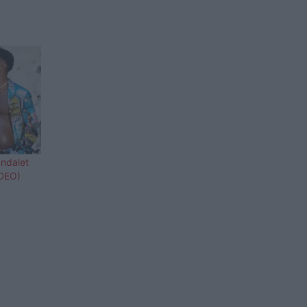
 ndalet
IDEO)