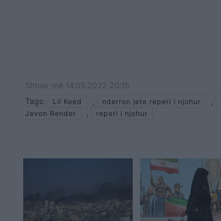
Shtuar
më
14.05.2022 20:15
Tags:
,
,
Lil Keed
nderron jete reperi i njohur
,
Jevon Render
reperi i njohur