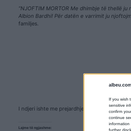
“NJOFTIM MORTOR Me dhimbje të thellë ju nj
Albion Bardhi! Për datën e varrimit ju njofto
familjes.
albeu.com
If you wish 
sensitive in
I ndjeri ishte me prejardhje nga fshati Magure 
confirm you
continue se
information 
Lajme të ngjashme:
further disc