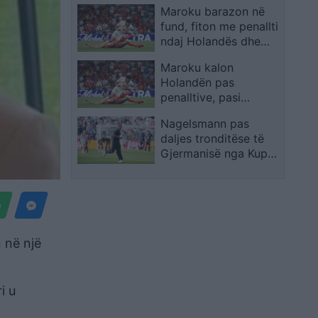
Maroku barazon në
konfirmon largimin
fund, fiton me penallti
nga kombëtarja
ndaj Holandës dhe
kalon në 1/8 e finales
Maroku kalon
Holandën pas
penalltive, pasi
barazoi në shtesë
Nagelsmann pas
daljes tronditëse të
Gjermanisë nga Kupa
e Botës: Jam i
gatshëm të vazhdoj
n në një
i u