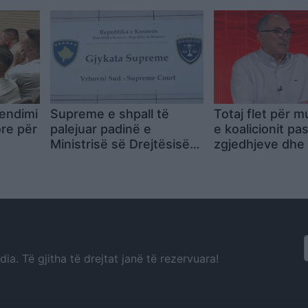
vendimi
Supreme e shpall të
Totaj flet për 
re për
palejuar padinë e
e koalicionit pa
Ministrisë së Drejtësisë
zgjedhjeve dhe
ndaj Odës së Avokatëve
raportin me
për tarifat e regjistrimit
Vetëvendosjen
a. Të gjitha të drejtat janë të rezervuara!