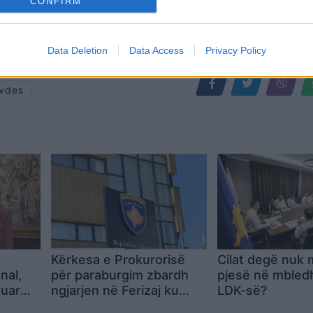
CONFIRM
Data Deletion
Data Access
Privacy Policy
vdes
Kërkesa e Prokurorisë
Cilat degë nuk
onal,
për paraburgim zbardh
pjesë në mbled
zuar
ngjarjen në Ferizaj ku
LDK-së?
t
mbeti i vrarë 32-vjeçari