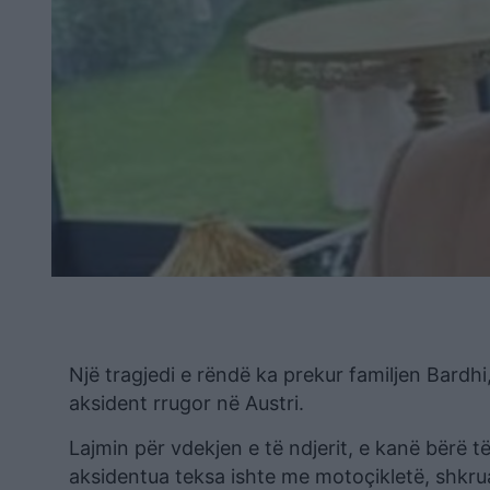
Një tragjedi e rëndë ka prekur familjen Bardhi
aksident rrugor në Austri.
Lajmin për vdekjen e të ndjerit, e kanë bërë të d
aksidentua teksa ishte me motoçikletë, shkrua