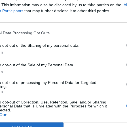
. This information may also be disclosed by us to third parties on the
IA
Participants
that may further disclose it to other third parties.
l Data Processing Opt Outs
o opt-out of the Sharing of my personal data.
sja e të riut në Kuçovë,
E trishtë, ndërron jetë në lule të mo
In
kërkim 4 autorët
nga Mitrovica
o opt-out of the Sale of my Personal Data.
In
to opt-out of processing my Personal Data for Targeted
ing.
In
o opt-out of Collection, Use, Retention, Sale, and/or Sharing
ersonal Data that Is Unrelated with the Purposes for which it
lected.
Out