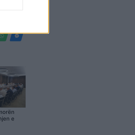
Belgium
 morën
hjen e