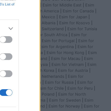
B’s List of
Council
|
Esim for Middle East
|
Esim
for South America
|
Esim for Canada
|
Esim for Mexico
|
Esim for Japan
|
Esim for Albania
|
Esim for Kosovo
|
Esim for Switzerland
|
Esim for Tunisia
|
Esim for South Africa
|
Esim for
Algeria
|
Esim for Portugal
|
Esim for
shës i riu
Brazil
|
Esim for Argentina
|
Esim for
Colombia
|
Esim for Hong Kong
|
Esim
for Thailand
|
Esim for Macau
|
Esim
for Malaysia
|
Esim for Vietnam
|
Esim
for South Korea
|
Esim for Austria
|
Esim for Netherlands
|
Esim for
Australia
|
Esim for Russia
|
Esim for
India
|
Esim for Chile
|
Esim for Peru
|
Esim for Poland
|
Esim for North
Macedonia
|
Esim for Sweden
|
Esim
for Finland
|
Esim for Norway
|
Esim for