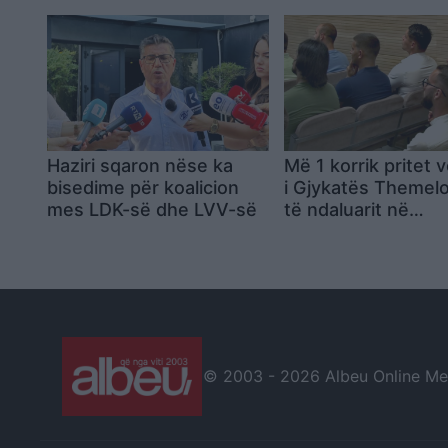
Haziri sqaron nëse ka
Më 1 korrik pritet 
bisedime për koalicion
i Gjykatës Themelo
mes LDK-së dhe LVV-së
të ndaluarit në
Gazimestan
© 2003 -
2026 Albeu Online Medi