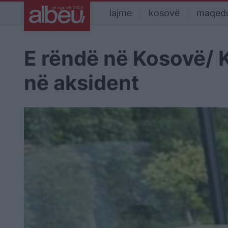
lajme
kosovë
maqed
E rëndë në Kosovë/ K
në aksident