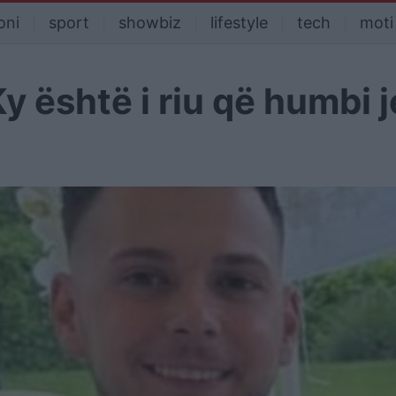
oni
sport
showbiz
lifestyle
tech
moti
y është i riu që humbi 