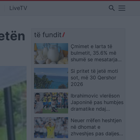
search
LiveTV
jetën
të fundit
Çmimet e larta të
bulmetit, 35.6% më
shumë se mesatarja
në 2025! Shqipëria e
Si pritet të jetë moti
treta në Europë
sot, më 30 Qershor
2026
Ibrahimovic vlerëson
Japoninë pas humbjes
dramatike ndaj
Brazilit: Meritonin më
Neuer rrëfen heshtjen
tepër
në dhomat e
zhveshjes pas daljes
tronditëse dhe