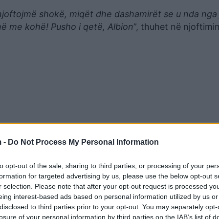
oftojmë shokë, miqët dhe dashamirët se u nda nga 
jmë me kohë! Pusho i qetë, Albion
”, thuhet në njoftimi
 -
Do Not Process My Personal Information
to opt-out of the sale, sharing to third parties, or processing of your per
formation for targeted advertising by us, please use the below opt-out s
e Lipjanit.
r selection. Please note that after your opt-out request is processed y
eing interest-based ads based on personal information utilized by us or
disclosed to third parties prior to your opt-out. You may separately opt-
losure of your personal information by third parties on the IAB’s list of