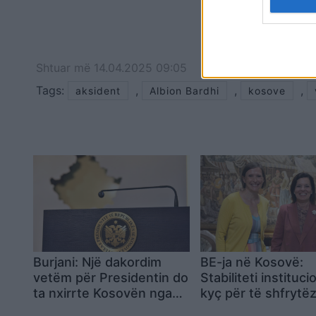
Shtuar
më
14.04.2025 09:05
Tags:
,
,
,
aksident
Albion Bardhi
kosove
Burjani: Një dakordim
BE-ja në Kosovë:
vetëm për Presidentin do
Stabiliteti instituci
ta nxirrte Kosovën nga
kyç për të shfrytë
ngërçi politik
procesin e zgjerimi