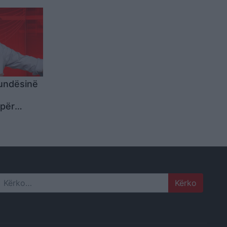
mundësinë
s
 për
Search