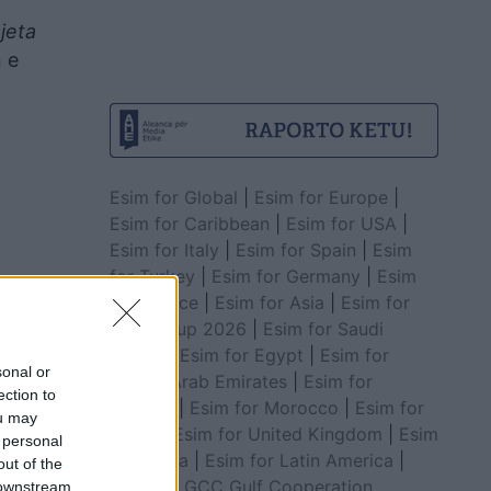
jeta
n e
Esim for Global
|
Esim for Europe
|
Esim for Caribbean
|
Esim for USA
|
Esim for Italy
|
Esim for Spain
|
Esim
for Turkey
|
Esim for Germany
|
Esim
for Greece
|
Esim for Asia
|
Esim for
World Cup 2026
|
Esim for Saudi
Arabia
|
Esim for Egypt
|
Esim for
sonal or
United Arab Emirates
|
Esim for
ection to
Balkans
|
Esim for Morocco
|
Esim for
ou may
China
|
Esim for United Kingdom
|
Esim
 personal
for Africa
|
Esim for Latin America
|
out of the
Esim for GCC Gulf Cooperation
 downstream