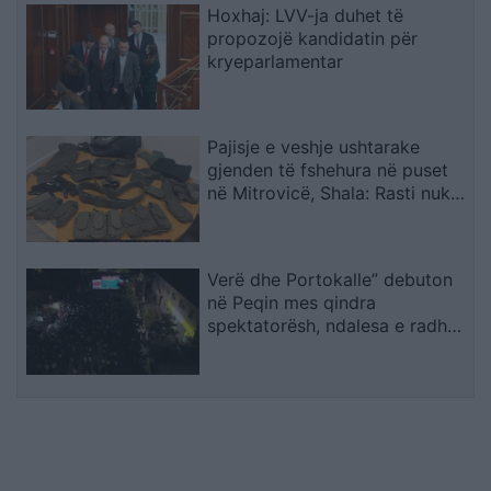
Hoxhaj: LVV-ja duhet të
propozojë kandidatin për
kryeparlamentar
Pajisje e veshje ushtarake
gjenden të fshehura në puset
në Mitrovicë, Shala: Rasti nuk
mund të shihet si incident i
veçuar
Verë dhe Portokalle” debuton
në Peqin mes qindra
spektatorësh, ndalesa e radhës
në Kavajë