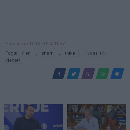
Shtuar
më
11.03.2024 11:57
Tags:
,
,
,
Fier
sherr
thika
vdes 17-
vjeçari