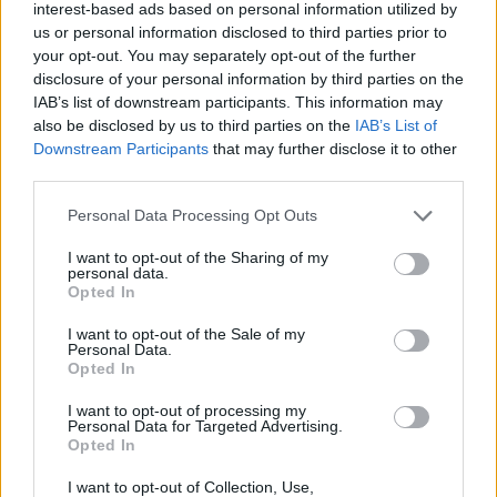
interest-based ads based on personal information utilized by
us or personal information disclosed to third parties prior to
your opt-out. You may separately opt-out of the further
Vala e të nxehtit çon
Loredana Brati shfaqet
disclosure of your personal information by third parties on the
termometrin në 41°C,
elegante në një ambient
IAB’s list of downstream participants. This information may
Osmani zbulon zonat me
luksoz me pishinë, ndan
also be disclosed by us to third parties on the
IAB’s List of
temperaturat më të larta
momente relaksi me
Downstream Participants
that may further disclose it to other
ndjekësit
third parties.
Personal Data Processing Opt Outs
I want to opt-out of the Sharing of my
personal data.
Opted In
Porti i Vlorës përballet me
Elbasan, 43-vjeçari
I want to opt-out of the Sale of my
fluks të madh, mbërrijnë
dyshohet për djegien e tre
Personal Data.
Opted In
qindra mjete dhe kamperë
automjeteve; një tjetër
kapet me armë pa leje dhe
I want to opt-out of processing my
kokainë
të fundit
Personal Data for Targeted Advertising.
Opted In
Balliu denoncon projektin
I want to opt-out of Collection, Use,
“Smart City”: Fatura kaloi nga