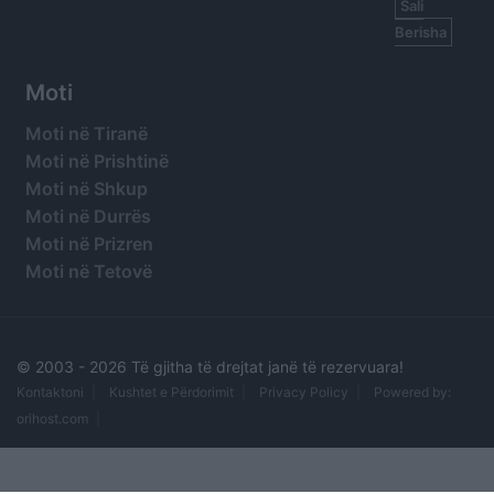
Sali
Berisha
Moti
Moti në Tiranë
Moti në Prishtinë
Moti në Shkup
Moti në Durrës
Moti në Prizren
Moti në Tetovë
© 2003 -
2026 Të gjitha të drejtat janë të rezervuara!
Kontaktoni
Kushtet e Përdorimit
Privacy Policy
Powered by:
orihost.com