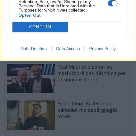
Retention, Sale, and/or Sharing of my
60 në 118.5 mln euro, SHBA ka
Personal Data that Is Unrelated with the
Purposes for which it was collected.
ngritur shqetësime për Presight
Opted Out
AI dhe lidhjet e dyshuara me
Kinën
CONFIRM
Zyrtare: Bruno Guimaraes
transferohet te Arsenali
Data Deletion
Data Access
Privacy Policy
Real Madridi piketon tre
mesfushorë pas dështimit për
të siguruar Rodrin
Arian Tahiri: Kuvendi po
përballet me papërgjegjësi
totale