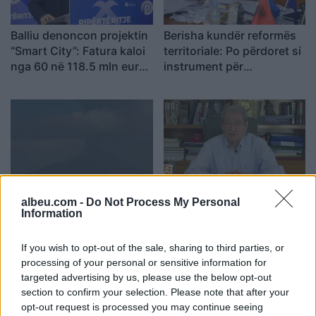
Balliu denoncon projektin
Berisha kundër reformës
“Smart City”: Fatura kaloi
territoriale: Po përdoret si
nga 60 në 118.5 mln euro,
instrument për
SHBA ka ngritur
shpopullimin e Shqipërisë
shqetësime për Presight
AI dhe lidhjet e dyshuara
me Kinën
Shpërthen Etna,
Berisha sulmon Ramën
albeu.com -
Do Not Process My Personal
pezullohen mbërritjet në
dhe Ballukun: 83
Information
aeroportin e Katanias për
mandatet po përdoren si
shkak të hirit vullkanik
mburojë për aferat
If you wish to opt-out of the sale, sharing to third parties, or
kriminale
processing of your personal or sensitive information for
targeted advertising by us, please use the below opt-out
section to confirm your selection. Please note that after your
opt-out request is processed you may continue seeing