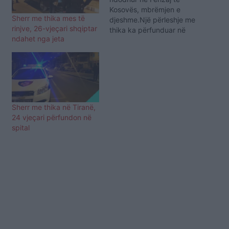
Kosovës, mbrëmjen e
Sherr me thika mes të
djeshme.Një përleshje me
rinjve, 26-vjeçari shqiptar
thika ka përfunduar në
ndahet nga jeta
vrasjen e një 24-vjeçari.
Rastin e ka konfirmuar
Policia e Ferizajt, përmes
një komunikate drejtuar
mediave, ku njofton se
viktimë ka mbetur i riu B.
Q. “Rreth orës 20:10,
Sherr me thika në Tiranë,
policia ka…
24 vjeçari përfundon në
spital