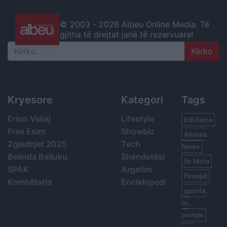
© 2003 -
2026 Albeu Online Media. Të
gjitha të drejtat janë të rezervuara!
Search
Kryesore
Kategori
Tags
Erion Veliaj
Lifestyle
Edi Rama
Free Esim
Showbiz
Albania
Zgjedhjet 2025
Tech
News
Belinda Balluku
Shëndetësi
Ilir Meta
SPAK
Argetim
Piranjat
Kombëtarja
Enciklopedi
gazeta,
tv,
portale