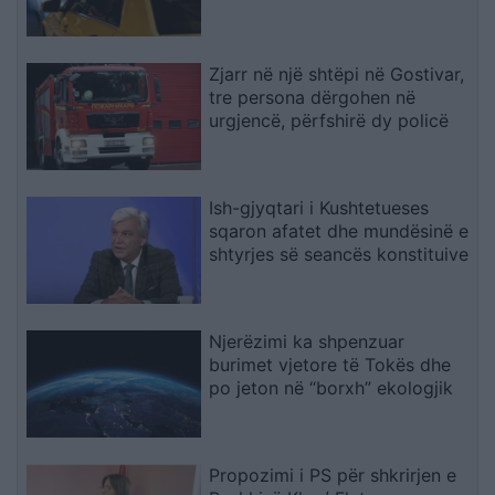
Zjarr në një shtëpi në Gostivar,
tre persona dërgohen në
urgjencë, përfshirë dy policë
Ish-gjyqtari i Kushtetueses
sqaron afatet dhe mundësinë e
shtyrjes së seancës konstituive
Njerëzimi ka shpenzuar
burimet vjetore të Tokës dhe
po jeton në “borxh” ekologjik
Propozimi i PS për shkrirjen e