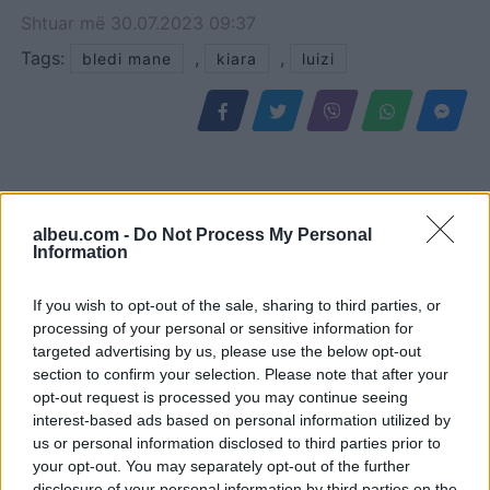
Shtuar
më
30.07.2023 09:37
Tags:
,
,
bledi mane
kiara
luizi
albeu.com -
Do Not Process My Personal
Information
If you wish to opt-out of the sale, sharing to third parties, or
processing of your personal or sensitive information for
targeted advertising by us, please use the below opt-out
section to confirm your selection. Please note that after your
Grabitet taksisti në Lezhë,
Njerëzimi ka shpenzuar
opt-out request is processed you may continue seeing
autorët i vjedhin para dhe
burimet vjetore të Tokës
interest-based ads based on personal information utilized by
sende personale
dhe po jeton në “borxh”
us or personal information disclosed to third parties prior to
ekologjik
your opt-out. You may separately opt-out of the further
disclosure of your personal information by third parties on the