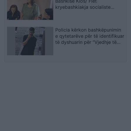
Bashkisë Klos/ Flet
kryebashkiakja socialiste
Valbona Kola: Jam shërbëtore
e popullit, karrigia është e
përkohshme, nëse qytetarët
Policia kërkon bashkëpunimin
janë kundër, unë jam me ta
e qytetarëve për të identifikuar
(VIDEO)
të dyshuarin për “Vjedhje të
rëndë