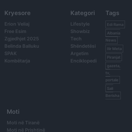
Kryesore
Kategori
Tags
Erion Veliaj
Lifestyle
Edi Rama
Free Esim
Showbiz
Albania
Zgjedhjet 2025
Tech
News
Belinda Balluku
Shëndetësi
Ilir Meta
SPAK
Argetim
Piranjat
Kombëtarja
Enciklopedi
gazeta,
tv,
portale
Sali
Berisha
Moti
Moti në Tiranë
Moti në Prishtinë