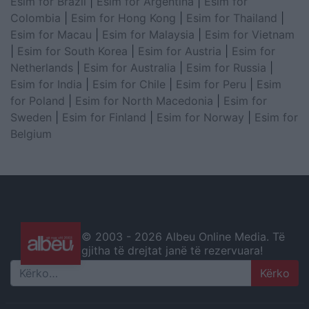
Esim for Brazil
|
Esim for Argentina
|
Esim for
Colombia
|
Esim for Hong Kong
|
Esim for Thailand
|
Esim for Macau
|
Esim for Malaysia
|
Esim for Vietnam
|
Esim for South Korea
|
Esim for Austria
|
Esim for
Netherlands
|
Esim for Australia
|
Esim for Russia
|
Esim for India
|
Esim for Chile
|
Esim for Peru
|
Esim
for Poland
|
Esim for North Macedonia
|
Esim for
Sweden
|
Esim for Finland
|
Esim for Norway
|
Esim for
Belgium
© 2003 -
2026 Albeu Online Media. Të
gjitha të drejtat janë të rezervuara!
Search