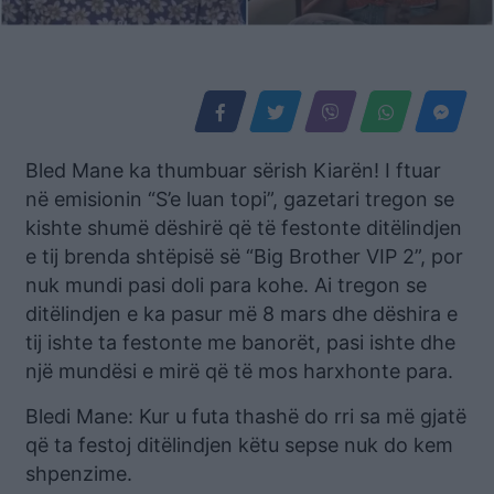
Bled Mane ka thumbuar sërish Kiarën! I ftuar
në emisionin “S’e luan topi”, gazetari tregon se
kishte shumë dëshirë që të festonte ditëlindjen
e tij brenda shtëpisë së “Big Brother VIP 2”, por
nuk mundi pasi doli para kohe. Ai tregon se
ditëlindjen e ka pasur më 8 mars dhe dëshira e
tij ishte ta festonte me banorët, pasi ishte dhe
një mundësi e mirë që të mos harxhonte para.
Bledi Mane: Kur u futa thashë do rri sa më gjatë
që ta festoj ditëlindjen këtu sepse nuk do kem
shpenzime.