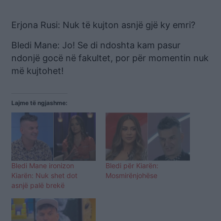
Erjona Rusi: Nuk të kujton asnjë gjë ky emri?
Bledi Mane: Jo! Se di ndoshta kam pasur
ndonjë gocë në fakultet, por për momentin nuk
më kujtohet!
Lajme të ngjashme:
Bledi Mane ironizon
Bledi për Kiarën:
Kiarën: Nuk shet dot
Mosmirënjohëse
asnjë palë brekë