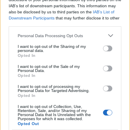
IAB’s list of downstream participants. This information may
also be disclosed by us to third parties on the
IAB’s List of
Downstream Participants
that may further disclose it to other
third parties.
Personal Data Processing Opt Outs
Propozimi i PS për
PD kërkon të anulohet
shkrirjen e Bashkisë Klos/
tenderi 15 milionë euro
I want to opt-out of the Sharing of my
Flet kryebashkiakja
për avionët zjarrfikës,
personal data.
socialiste Valbona Kola:
Vangjeli: Fituesja e lidhur
Opted In
Jam shërbëtore e popullit,
me skandale në Spanjë, të
I want to opt-out of the Sale of my
karrigia është e
nisë hetimi i SPAK
Personal Data.
përkohshme, nëse
Opted In
qytetarët janë kundër, unë
I want to opt-out of processing my
jam me ta (VIDEO)
Personal Data for Targeted Advertising.
Opted In
Administrata Trump
Konstituimi i Kuvendit të
I want to opt-out of Collection, Use,
planifikon mbylljen e pesë
Kosovës, pritet zgjedhje e
Retention, Sale, and/or Sharing of my
Personal Data that Is Unrelated with the
konsullatave amerikane,
kryetarit të Parlamentit!
Purposes for which it was collected.
përfshirë atë në Kanada
Afat 60 ditë për
Opted Out
Presidentin e ri