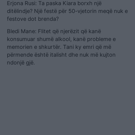
Erjona Rusi: Ta paska Kiara borxh një
ditëlindje? Një festë për 50-vjetorin meqë nuk e
festove dot brenda?
Bledi Mane: Flitet që njerëzit që kanë
konsumuar shumë alkool, kanë probleme e
memorien e shkurtër. Tani ky emri që më
përmende është italisht dhe nuk më kujton
ndonjë gjë.