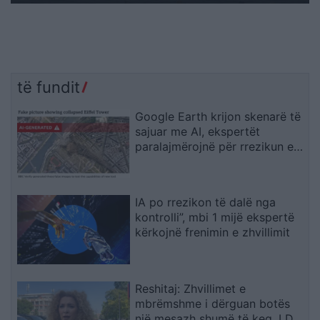
të fundit
Google Earth krijon skenarë të
sajuar me AI, ekspertët
paralajmërojnë për rrezikun e
dezinformimit
IA po rrezikon të dalë nga
kontrolli”, mbi 1 mijë ekspertë
kërkojnë frenimin e zhvillimit
Reshitaj: Zhvillimet e
mbrëmshme i dërguan botës
një mesazh shumë të keq, LDK-