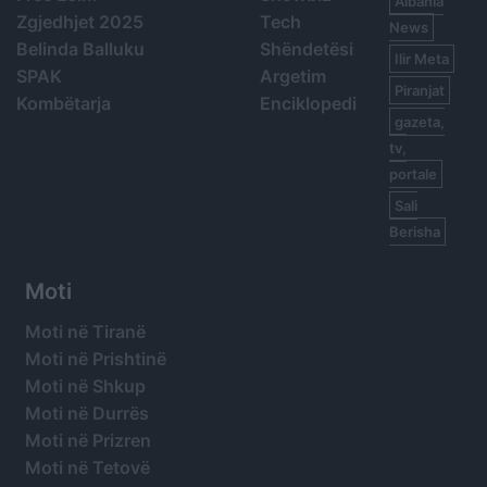
Albania
Zgjedhjet 2025
Tech
News
Belinda Balluku
Shëndetësi
Ilir Meta
SPAK
Argetim
Piranjat
Kombëtarja
Enciklopedi
gazeta,
tv,
portale
Sali
Berisha
Moti
Moti në Tiranë
Moti në Prishtinë
Moti në Shkup
Moti në Durrës
Moti në Prizren
Moti në Tetovë