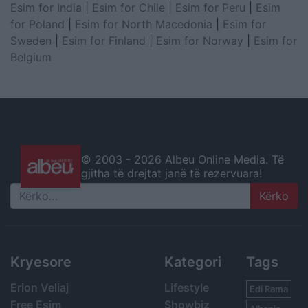
Esim for India
|
Esim for Chile
|
Esim for Peru
|
Esim
for Poland
|
Esim for North Macedonia
|
Esim for
Sweden
|
Esim for Finland
|
Esim for Norway
|
Esim for
Belgium
© 2003 -
2026 Albeu Online Media. Të
gjitha të drejtat janë të rezervuara!
Search
Kryesore
Kategori
Tags
Erion Veliaj
Lifestyle
Edi Rama
Free Esim
Showbiz