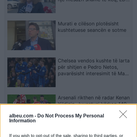
ja ishte e gatshme të
bashkëpunonte me LVV-në
Murati e cilëson plotësisht
kushtetuese seancën e sotme
Chelsea vendos kushte të larta
për shitjen e Pedro Netos,
pavarësisht interesimit të Man
Cityt
Arsenali rikthen në radar Kenan
Yildizin, Juventusi kërkon 140
milionë euro
albeu.com -
Do Not Process My Personal
Information
Sa është sasia ditore e
If you wish to opt-out of the sale, sharing to third parties, or