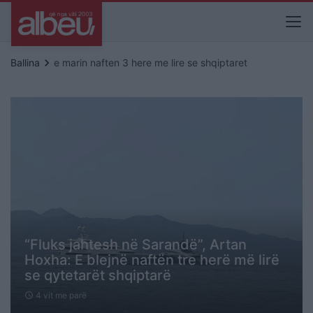
keyboard_arrow_right
Ballina
e marin naften 3 here me lire se shqiptaret
“Fluks jahtesh në Sarandë”, Artan
Hoxha: E blejnë naftën tre herë më lirë
se qytetarët shqiptarë
4 vit me parë
schedule