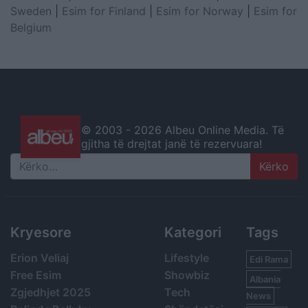
Sweden
|
Esim for Finland
|
Esim for Norway
|
Esim for
Belgium
© 2003 -
2026 Albeu Online Media. Të
gjitha të drejtat janë të rezervuara!
Search
Kryesore
Kategori
Tags
Erion Veliaj
Lifestyle
Edi Rama
Free Esim
Showbiz
Albania
Zgjedhjet 2025
Tech
News