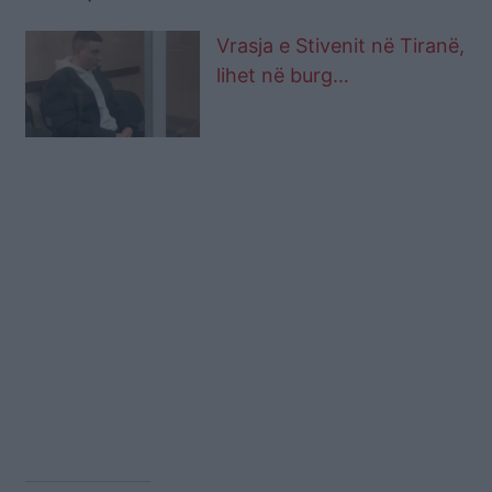
Vrasja e Stivenit në Tiranë,
lihet në burg
bashkëpunëtori i Axel
Hoxhaj