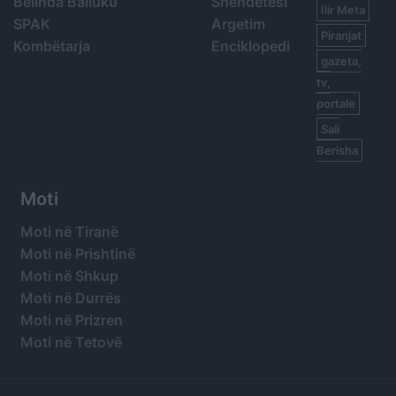
Belinda Balluku
Shëndetësi
Ilir Meta
SPAK
Argetim
Piranjat
Kombëtarja
Enciklopedi
gazeta,
tv,
portale
Sali
Berisha
Moti
Moti në Tiranë
Moti në Prishtinë
Moti në Shkup
Moti në Durrës
Moti në Prizren
Moti në Tetovë