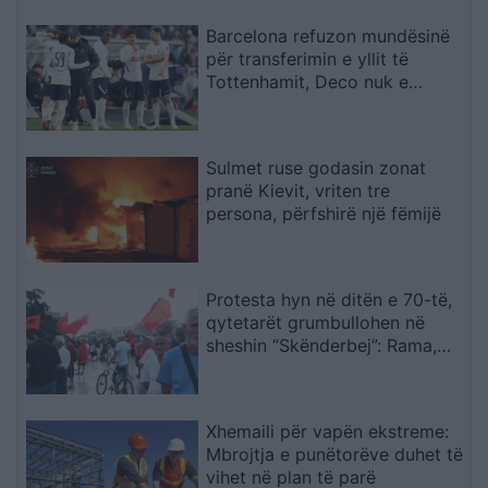
Barcelona refuzon mundësinë
për transferimin e yllit të
Tottenhamit, Deco nuk e
miraton lëvizjen
Sulmet ruse godasin zonat
pranë Kievit, vriten tre
persona, përfshirë një fëmijë
Protesta hyn në ditën e 70-të,
qytetarët grumbullohen në
sheshin “Skënderbej”: Rama,
jep dorëheqjen!
Xhemaili për vapën ekstreme:
Mbrojtja e punëtorëve duhet të
vihet në plan të parë