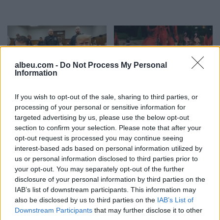
albeu.com -
Do Not Process My Personal
Information
Senati konfirmon me
Protesta hyn në ditën e
If you wish to opt-out of the sale, sharing to third parties, or
rezultat të ngushtë ish-
70-të, Arben Kola:
processing of your personal or sensitive information for
avokatin e Trumpit si
Qëndresa do të vijojë deri
targeted advertising by us, please use the below opt-out
Prokuror të Përgjithshëm
në shtator, edhe diaspora
section to confirm your selection. Please note that after your
të SHBA-së
do të angazhohet
opt-out request is processed you may continue seeing
interest-based ads based on personal information utilized by
us or personal information disclosed to third parties prior to
your opt-out. You may separately opt-out of the further
disclosure of your personal information by third parties on the
IAB’s list of downstream participants. This information may
also be disclosed by us to third parties on the
IAB’s List of
Sulmet ruse godasin
Protesta hyn në ditën e
Downstream Participants
that may further disclose it to other
zonat pranë Kievit, vriten
70-të, qytetarët