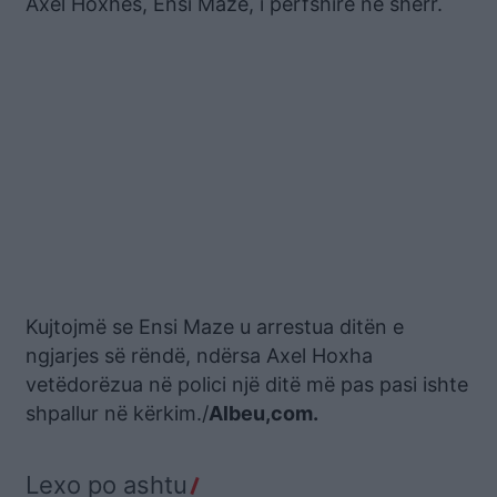
Axel Hoxhës, Ensi Maze, i përfshirë në sherr.
Kujtojmë se Ensi Maze u arrestua ditën e
ngjarjes së rëndë, ndërsa Axel Hoxha
vetëdorëzua në polici një ditë më pas pasi ishte
shpallur në kërkim./
Albeu,com.
Lexo po ashtu