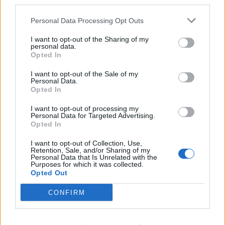
third parties.
tre persona, përfshirë një
grumbullohen në sheshin
fëmijë
“Skënderbej”: Rama, jep
Personal Data Processing Opt Outs
dorëheqjen!
I want to opt-out of the Sharing of my
personal data.
Opted In
I want to opt-out of the Sale of my
Personal Data.
Opted In
Ukraina arrin marrëveshje
Videoja e rrallë e liderit
I want to opt-out of processing my
me SHBA-në për furnizime
suprem publikohet nga
Personal Data for Targeted Advertising.
mujore me raketa Patriot
Irani, mister mbi
Opted In
shëndetin e Mojtaba
I want to opt-out of Collection, Use,
Khameneit
Retention, Sale, and/or Sharing of my
Personal Data that Is Unrelated with the
Purposes for which it was collected.
Opted Out
CONFIRM
E ndoqi me automatik dhe
Zelensky kërkon më