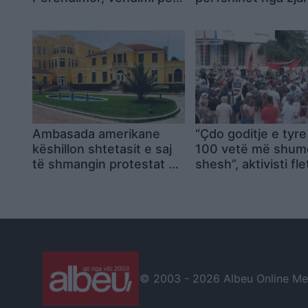
fondet kalon në fazën e
ndërsa veriut të Ita
vlerësimit
rikthehet bora
Ambasada amerikane
“Çdo goditje e tyre 
këshillon shtetasit e saj
100 vetë më shum
të shmangin protestat në
shesh”, aktivisti fle
bulevard
tensionet para Kuv
Jemi më të fortë, 
ndryshojmë çfarëd
të bëjë policia
© 2003 -
2026 Albeu Online Medi