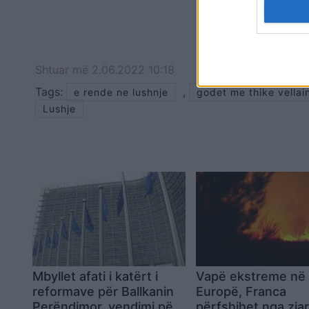
Shtuar
më
2.06.2022 10:18
Tags:
,
e rende ne lushnje
godet me thike vellai
Lushje
Mbyllet afati i katërt i
Vapë ekstreme në
reformave për Ballkanin
Europë, Franca
Perëndimor, vendimi për
përfshihet nga zjar