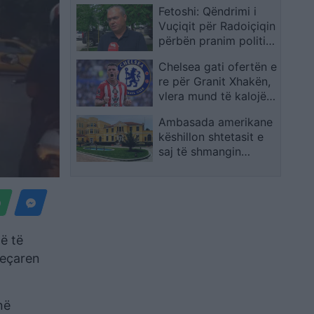
Fetoshi: Qëndrimi i
Vuçiqit për Radoiçiqin
përbën pranim politik
të sulmit në Banjskë
Chelsea gati ofertën e
re për Granit Xhakën,
vlera mund të kalojë
12 milionë euro
Ambasada amerikane
këshillon shtetasit e
saj të shmangin
protestat në bulevard
më të
jeçaren
në