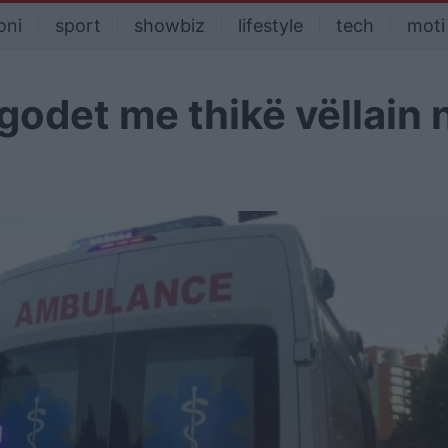
oni
sport
showbiz
lifestyle
tech
moti
 godet me thikë vëllain 