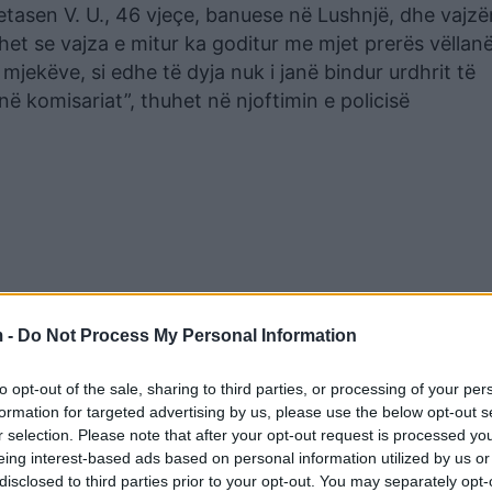
tasen V. U., 46 vjeçe, banuese në Lushnjë, dhe vajzën
het se vajza e mitur ka goditur me mjet prerës vëllanë
e mjekëve, si edhe të dyja nuk i janë bindur urdhrit të
në komisariat”, thuhet në njoftimin e policisë
 -
Do Not Process My Personal Information
to opt-out of the sale, sharing to third parties, or processing of your per
formation for targeted advertising by us, please use the below opt-out s
r selection. Please note that after your opt-out request is processed y
eing interest-based ads based on personal information utilized by us or
disclosed to third parties prior to your opt-out. You may separately opt-