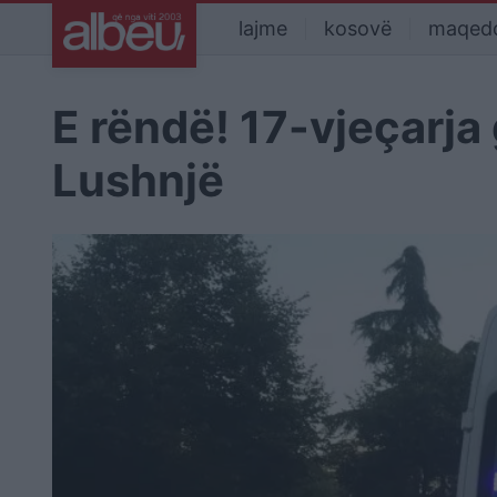
lajme
kosovë
maqed
E rëndë! 17-vjeçarja
Lushnjë