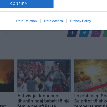
CONFIRM
Data Deletion
Data Access
Privacy Policy
,
n
Aktivistja denoncon
I nxehti djeg Sh
dhunën ndaj babait të një
Sa pritet të shk
ret
fëmije me aftësi të
temperaturat n