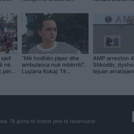
lisë i
kufizuara: Kryeministri e
miratoi pagesën e
kujdestarëve vetëm pas
ngjarjes
sjell
“Më hodhën piper dhe
AMP arreston 4
ë në
ambulanca nuk mbërriti”,
Shkodër, dysho
t për
Luçiana Kokaj: Të
lejuan arratisjen
endit:
ndaluarit u dhunuan në
dënuari nga arre
nuk
furgonët e policisë dhe
shtëpiak
o që
kanë sy të nxirë
a. Të gjitha të drejtat janë të rezervuara!