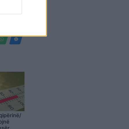
Belgium
qipërinë/
ojnë
esër