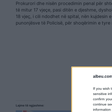
Prokurori dhe nisën procedimin penal për shte
të mitur 17 vjeçe, pasi ditën e djeshme, dysho
18 vjeç, i cili ndodhet në spital, nën kujdesin 
punonjësve të Policisë, për shoqërimin e tyre 
albeu.com
If you wish 
sensitive in
confirm you
continue se
Lajme të ngjashme:
information 