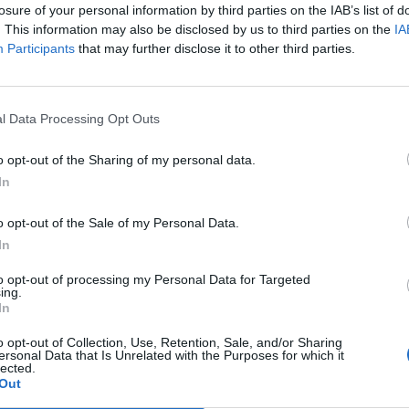
losure of your personal information by third parties on the IAB’s list of
. This information may also be disclosed by us to third parties on the
IA
Participants
that may further disclose it to other third parties.
l Data Processing Opt Outs
Shkodër/ 19-vjeçarja plagos në
Plagosi kushëririn pas një sherri, a
o opt-out of the Sharing of my personal data.
in e saj, i mituri dërgohet me
60-vjeçari në Lushnjë/ Emri
In
spital
o opt-out of the Sale of my Personal Data.
In
to opt-out of processing my Personal Data for Targeted
ing.
In
o opt-out of Collection, Use, Retention, Sale, and/or Sharing
ersonal Data that Is Unrelated with the Purposes for which it
lected.
Out