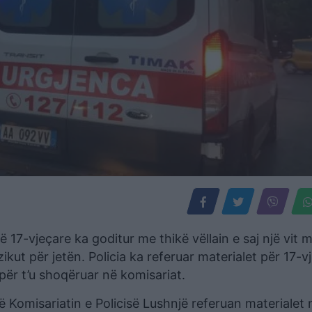
 17-vjeçare ka goditur me thikë vëllain e saj një vit 
ikut për jetën. Policia ka referuar materialet për 17-v
 për t’u shoqëruar në komisariat.
ë Komisariatin e Policisë Lushnjë referuan materialet 