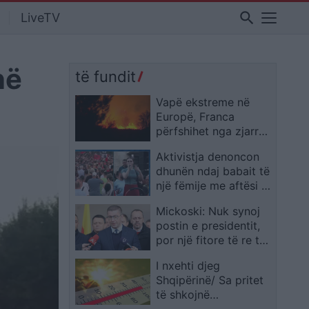
search
LiveTV
në
të fundit
Vapë ekstreme në
Europë, Franca
përfshihet nga zjarret
ndërsa veriut të Italisë
Aktivistja denoncon
i rikthehet bora
dhunën ndaj babait të
një fëmije me aftësi të
kufizuara: Kryeministri
Mickoski: Nuk synoj
e miratoi pagesën e
postin e presidentit,
kujdestarëve vetëm
por një fitore të re të
pas ngjarjes
madhe ndaj LSDM-së
I nxehti djeg
në zgjedhjet
Shqipërinë/ Sa pritet
parlamentare
të shkojnë
temperaturat nesër