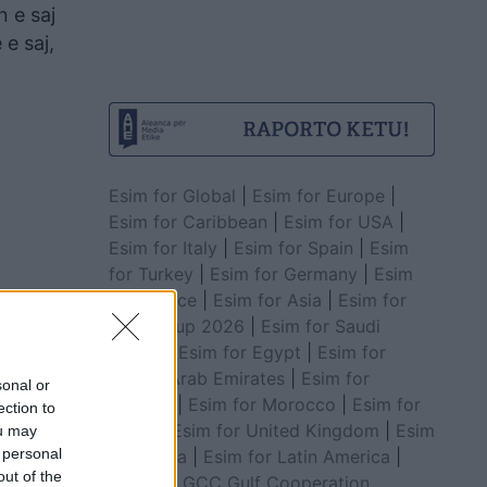
 e saj
 e saj,
Esim for Global
|
Esim for Europe
|
Esim for Caribbean
|
Esim for USA
|
Esim for Italy
|
Esim for Spain
|
Esim
for Turkey
|
Esim for Germany
|
Esim
for Greece
|
Esim for Asia
|
Esim for
World Cup 2026
|
Esim for Saudi
Arabia
|
Esim for Egypt
|
Esim for
United Arab Emirates
|
Esim for
sonal or
Balkans
|
Esim for Morocco
|
Esim for
ection to
China
|
Esim for United Kingdom
|
Esim
ou may
 personal
for Africa
|
Esim for Latin America
|
out of the
Esim for GCC Gulf Cooperation