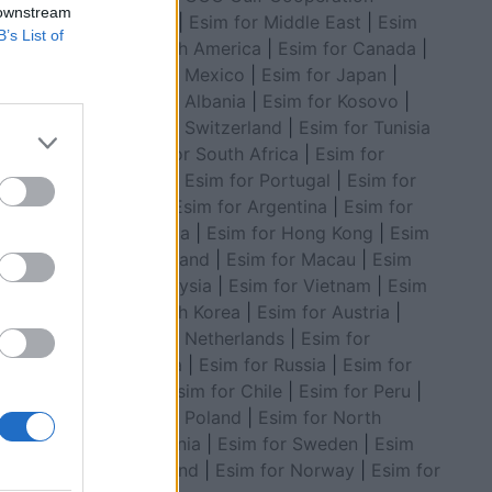
 downstream
Council
|
Esim for Middle East
|
Esim
B’s List of
for South America
|
Esim for Canada
|
Esim for Mexico
|
Esim for Japan
|
Esim for Albania
|
Esim for Kosovo
|
Esim for Switzerland
|
Esim for Tunisia
|
Esim for South Africa
|
Esim for
Algeria
|
Esim for Portugal
|
Esim for
rrestohet
Brazil
|
Esim for Argentina
|
Esim for
Colombia
|
Esim for Hong Kong
|
Esim
for Thailand
|
Esim for Macau
|
Esim
for Malaysia
|
Esim for Vietnam
|
Esim
for South Korea
|
Esim for Austria
|
Esim for Netherlands
|
Esim for
Australia
|
Esim for Russia
|
Esim for
India
|
Esim for Chile
|
Esim for Peru
|
Esim for Poland
|
Esim for North
Macedonia
|
Esim for Sweden
|
Esim
for Finland
|
Esim for Norway
|
Esim for