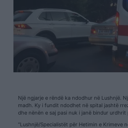
Një ngjarje e rëndë ka ndodhur në Lushnjë. Një
madh. Ky i fundit ndodhet në spital jashtë rrez
dhe nënën e saj pasi nuk i janë bindur urdhrit
“Lushnjë/Specialistët për Hetimin e Krimeve n