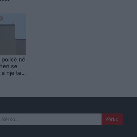
 policë në
hen se
 e një të
sti
Search