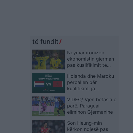
të fundit
Neymar ironizon
ekonomistin gjerman
pas kualifikimit të
Brazilit: Provoje sërish
Holanda dhe Maroku
në Botërorin e
përballen për
ardhshëm
kualifikim, ja
formacionet zyrtare
VIDEO/ Vjen befasia e
parë, Paraguai
eliminon Gjermaninë
Son Heung-min
kërkon ndjesë pas