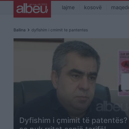
lajme
kosovë
maqed
keyboard_arrow_right
Ballina
dyfishim i cmimit te pantentes
Dyfishim i çmimit të patentës