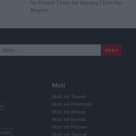
for Finland
|
Esim for Norway
|
Esim for
Belgium
Search
Moti
Moti në Tiranë
Moti në Prishtinë
s
Moti në Shkup
Moti në Durrës
Moti në Prizren
ortale
Moti në Tetovë