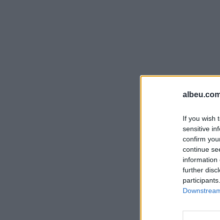
albeu.com
If you wish 
sensitive in
confirm you
continue se
information 
further disc
participants
Downstream 