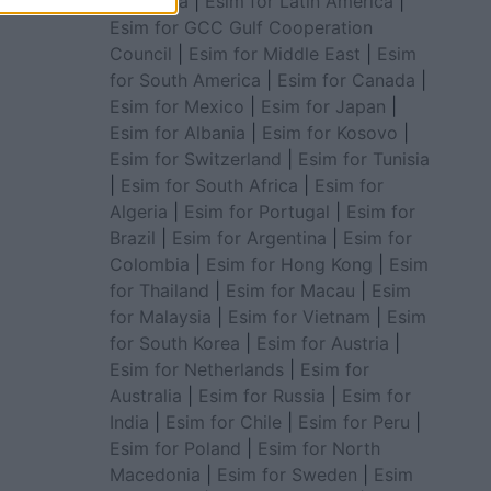
for Africa
|
Esim for Latin America
|
Esim for GCC Gulf Cooperation
Council
|
Esim for Middle East
|
Esim
for South America
|
Esim for Canada
|
Esim for Mexico
|
Esim for Japan
|
Esim for Albania
|
Esim for Kosovo
|
Esim for Switzerland
|
Esim for Tunisia
|
Esim for South Africa
|
Esim for
Algeria
|
Esim for Portugal
|
Esim for
Brazil
|
Esim for Argentina
|
Esim for
Colombia
|
Esim for Hong Kong
|
Esim
for Thailand
|
Esim for Macau
|
Esim
for Malaysia
|
Esim for Vietnam
|
Esim
for South Korea
|
Esim for Austria
|
Esim for Netherlands
|
Esim for
Australia
|
Esim for Russia
|
Esim for
India
|
Esim for Chile
|
Esim for Peru
|
Esim for Poland
|
Esim for North
Macedonia
|
Esim for Sweden
|
Esim