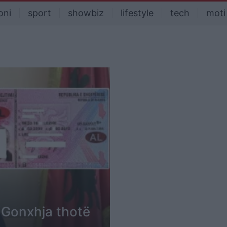
oni
sport
showbiz
lifestyle
tech
moti
? Gonxhja thotë