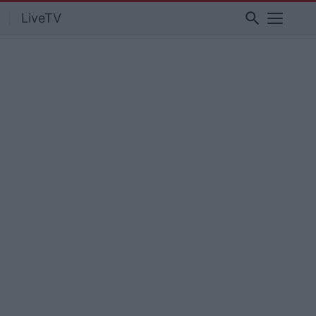
search
LiveTV