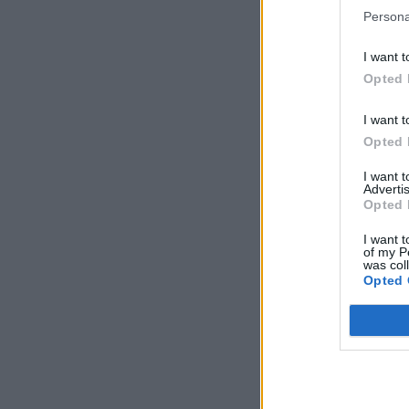
Persona
I want t
Opted 
I want t
Opted 
I want 
Advertis
Opted 
I want t
of my P
was col
Opted 