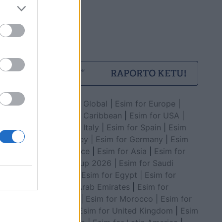
Esim for Global
|
Esim for Europe
|
Esim for Caribbean
|
Esim for USA
|
Esim for Italy
|
Esim for Spain
|
Esim
for Turkey
|
Esim for Germany
|
Esim
for Greece
|
Esim for Asia
|
Esim for
World Cup 2026
|
Esim for Saudi
Arabia
|
Esim for Egypt
|
Esim for
United Arab Emirates
|
Esim for
Balkans
|
Esim for Morocco
|
Esim for
China
|
Esim for United Kingdom
|
Esim