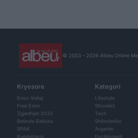
© 2003 -
2026 Albeu Online Medi
Kryesore
Kategori
Erion Veliaj
Lifestyle
Free Esim
Showbiz
Zgjedhjet 2025
Tech
Belinda Balluku
Shëndetësi
SPAK
Argetim
Kombëtarja
Enciklopedi