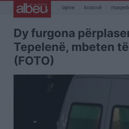
lajme
kosovë
maqed
Dy furgona përplase
Tepelenë, mbeten të
(FOTO)