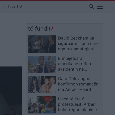
search
LiveTV
të fundit
David Beckham ka
siguruar miliona euro
nga reklamat gjatë
ndërprerjeve të
E mbijetuara
hidratimit në Kupën e
amerikane rrëfen
Botës 2026
aksidentin në
autostradë: U
Cara Delevingne
përmbysëm në vetëm
konfirmon romancën
pak çaste
me Amber Heard
Lihen të lirë 6
protestuesit, Arben
Kola tregon planin e
protestës së 31-të: