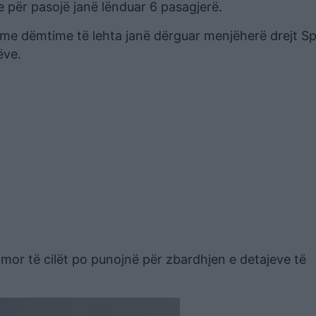
e për pasojë janë lënduar 6 pasagjerë.
me dëmtime të lehta janë dërguar menjëherë drejt Spi
ëve.
mor të cilët po punojnë për zbardhjen e detajeve të