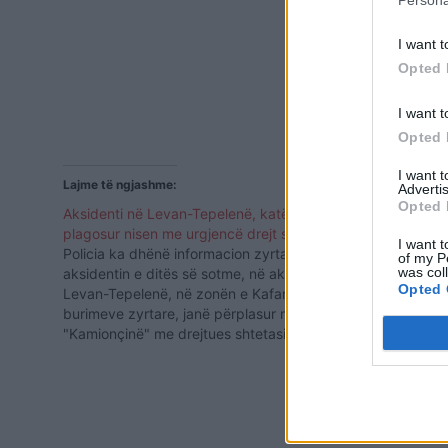
I want t
Opted 
I want t
Opted 
I want 
Lajme të ngjashme:
Advertis
Opted 
Aksidenti në Levan-Tepelenë, katër të
plagosur nisen me urgjencë drejt spitalit
I want t
Policia ka dhënë informacion zyrtar mbi
of my P
was col
aksidentin e ditës së sotme, në aksin
Opted 
Levan-Tepelenë, në zonën e Kafarajt. Sipas
burimeve zyrtare, janë përplasur mjetet tip
"Kamionçinë" me drejtues shtetasin A. J.,
55 vjeç, banues në Vlorë me mjetin tip
"Reno" me drejtues shtetasin Z. B., 57 vjeç,
Aksident në
banues në Tiranë.…
del nga rrug