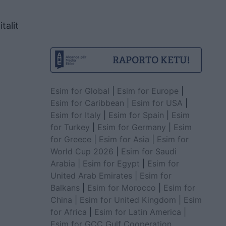
talit
Esim for Global
|
Esim for Europe
|
Esim for Caribbean
|
Esim for USA
|
Esim for Italy
|
Esim for Spain
|
Esim
for Turkey
|
Esim for Germany
|
Esim
for Greece
|
Esim for Asia
|
Esim for
World Cup 2026
|
Esim for Saudi
Arabia
|
Esim for Egypt
|
Esim for
United Arab Emirates
|
Esim for
Balkans
|
Esim for Morocco
|
Esim for
China
|
Esim for United Kingdom
|
Esim
for Africa
|
Esim for Latin America
|
Esim for GCC Gulf Cooperation