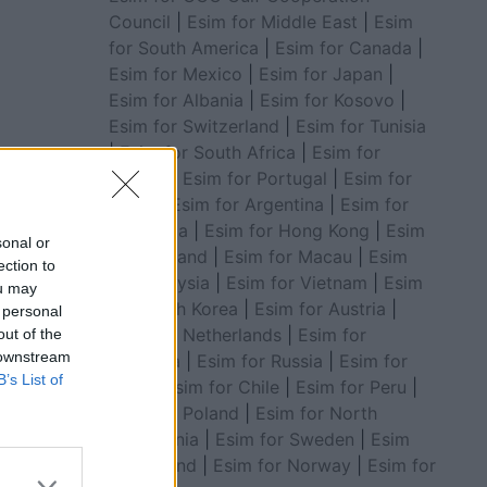
Council
|
Esim for Middle East
|
Esim
for South America
|
Esim for Canada
|
Esim for Mexico
|
Esim for Japan
|
Esim for Albania
|
Esim for Kosovo
|
Esim for Switzerland
|
Esim for Tunisia
|
Esim for South Africa
|
Esim for
Algeria
|
Esim for Portugal
|
Esim for
Brazil
|
Esim for Argentina
|
Esim for
Colombia
|
Esim for Hong Kong
|
Esim
sonal or
for Thailand
|
Esim for Macau
|
Esim
ection to
for Malaysia
|
Esim for Vietnam
|
Esim
ou may
for South Korea
|
Esim for Austria
|
 personal
Esim for Netherlands
|
Esim for
out of the
 downstream
Australia
|
Esim for Russia
|
Esim for
B’s List of
India
|
Esim for Chile
|
Esim for Peru
|
Esim for Poland
|
Esim for North
Macedonia
|
Esim for Sweden
|
Esim
for Finland
|
Esim for Norway
|
Esim for