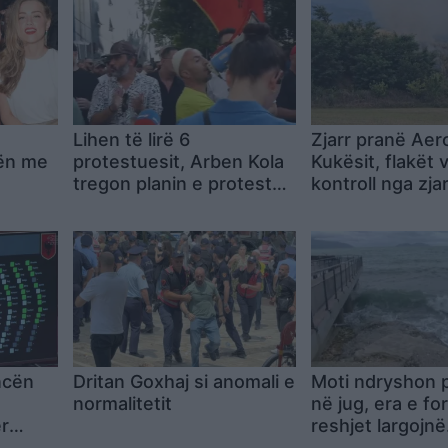
Lihen të lirë 6
Zjarr pranë Aero
ën me
protestuesit, Arben Kola
Kukësit, flakët 
tregon planin e protestës
kontroll nga zjar
së 31-të: Mblidhemi si
çdo ditë dhe marshojmë
më tej
ncën
Dritan Goxhaj si anomali e
Moti ndryshon p
normalitetit
në jug, era e fo
ër
reshjet largojnë
arura
pushuesit nga p