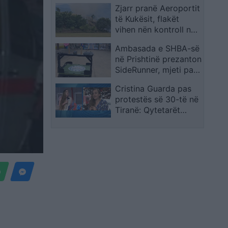
Zjarr pranë Aeroportit
Mblidhemi si çdo ditë
të Kukësit, flakët
dhe marshojmë më tej
vihen nën kontroll nga
zjarrfikësit
Ambasada e SHBA-së
në Prishtinë prezanton
SideRunner, mjeti pa
pilot që nis prodhimin
Cristina Guarda pas
në Kosovë
protestës së 30-të në
Tiranë: Qytetarët
shqiptarë po përcjellin
një mesazh të fortë