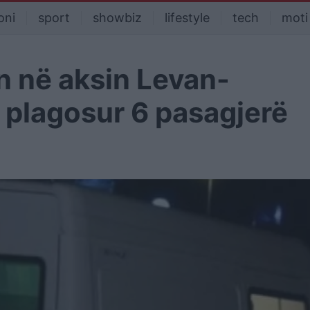
oni
sport
showbiz
lifestyle
tech
moti
n në aksin Levan-
 plagosur 6 pasagjerë