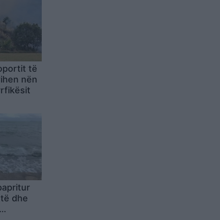
portit të
vihen nën
rfikësit
apritur
rtë dhe
lazhet e