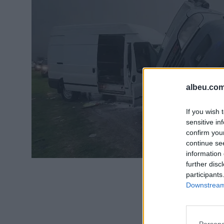
albeu.com
If you wish 
sensitive in
confirm you
continue se
information 
further disc
participants
Downstream 
Persona