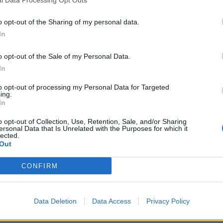
o opt-out of the Sharing of my personal data.
In
o opt-out of the Sale of my Personal Data.
In
to opt-out of processing my Personal Data for Targeted
ing.
In
o opt-out of Collection, Use, Retention, Sale, and/or Sharing
ersonal Data that Is Unrelated with the Purposes for which it
lected.
Out
CONFIRM
 aksin Levan-Tepelenë/ Makina
Aksident në aksin Levan-Tepelenë
a, plagosen tre persona
Përplasen dy automjete, dy perso
Data Deletion
Data Access
Privacy Policy
dërgohen me urgjencë në spital