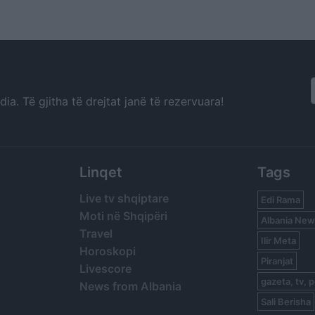
Radhimës dhe 
entare
a. Të gjitha të drejtat janë të rezervuara!
Linqet
Tags
Live tv shqiptare
Edi Rama
Moti në Shqipëri
Albania New
Travel
Ilir Meta
Horoskopi
Piranjat
Livescore
gazeta, tv, p
News from Albania
Sali Berisha