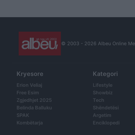
mesazh të fortë
dhe ndryshime në
komisionet parlam
© 2003 -
2026 Albeu Online Medi
Kryesore
Kategori
Erion Veliaj
Lifestyle
Free Esim
Showbiz
Zgjedhjet 2025
Tech
Belinda Balluku
Shëndetësi
SPAK
Argetim
Kombëtarja
Enciklopedi