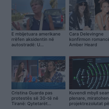
E mbijetuara amerikane
Cara Delevingne
rrëfen aksidentin në
konfirmon romanc
autostradë: U
Amber Heard
përmbysëm në vetëm
pak çaste
Cristina Guarda pas
Kuvendi mbyll sea
protestës së 30-të në
plenare, miratohen
Tiranë: Qytetarët
projektrezolutat p
shqiptarë po përcjellin një
institucionet e pav