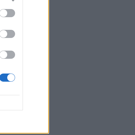
Belgium
/
na