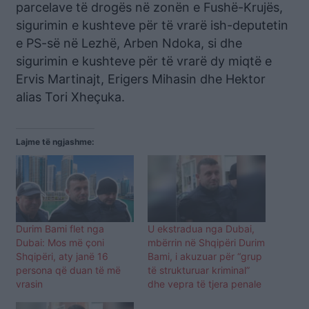
parcelave të drogës në zonën e Fushë-Krujës,
sigurimin e kushteve për të vrarë ish-deputetin
e PS-së në Lezhë, Arben Ndoka, si dhe
sigurimin e kushteve për të vrarë dy miqtë e
Ervis Martinajt, Erigers Mihasin dhe Hektor
alias Tori Xheçuka.
Lajme të ngjashme:
Durim Bami flet nga
U ekstradua nga Dubai,
Dubai: Mos më çoni
mbërrin në Shqipëri Durim
Shqipëri, aty janë 16
Bami, i akuzuar për “grup
persona që duan të më
të strukturuar kriminal”
vrasin
dhe vepra të tjera penale