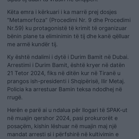
Këta emra i kërkuari i ka marrë prej dosjes
“Metamorfoza” (Procedimi Nr. 9 dhe Procedimi
Nr.59) ku protagonistë të krimit të organizuar
bënin plane ta eliminimin të tij dhe kanë qëlluar
me armë kundër tij.
Ky është ndalimi i dytë i Durim Bamit në Dubai.
Arrestimi i Durim Bamit, është kryer në datën
21 Tetor 2024, fiks në ditën kur në Tiranë u
prangos ish-presidenti i Shqipërisë, Ilir Metaj.
Policia ka arrestuar Bamin teksa ndodhej në
rrugë.
Herën e parë ai u ndalua për llogari të SPAK-ut
në muajin qershor 2024, pasi prokurorët e
posaçëm, kishin lëshuar në muajin maj një
mandat arresti si i përfshirë në kultivimin e