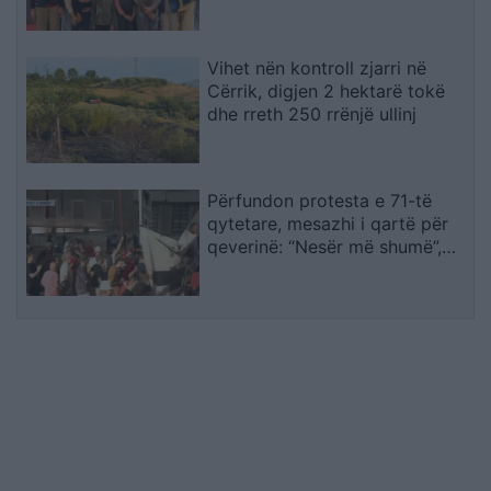
transporti
Vihet nën kontroll zjarri në
Cërrik, digjen 2 hektarë tokë
dhe rreth 250 rrënjë ullinj
Përfundon protesta e 71-të
qytetare, mesazhi i qartë për
qeverinë: “Nesër më shumë”,
kërkohet largimi i Ramës