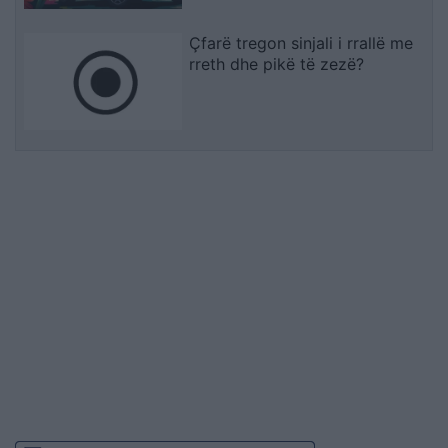
Çfarë tregon sinjali i rrallë me
rreth dhe pikë të zezë?