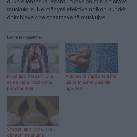
duke e lehtësuar kështu funksionimin e fibrave
muskulore. Në mënyrë efektive ndikon kundër
dhimbjeve dhe spazmave të muskujve.
Lajme të ngjashme:
Kripa apo sheqeri? Cila
A duhet të shpëlaheni me
është më e rrezikshme
ujë të thjeshtë pasi dilni
për shëndetin
nga deti
Sheqeri apo Kripa, cila
dëmton më shumë