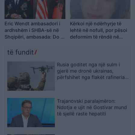
Eric Wendt ambasadori i
Kërkoi një ndërhyrje të
ardhshëm i SHBA-së në
lehtë në nofull, por pësoi
Shqipëri, ambasada: Do të
deformim të rëndë në
përkrahë objektivat e
fytyrë dhe humbi punën si
Trump për NATO-n dhe
modele
të fundit
sigurinë
Rusia goditet nga një sulm i
gjerë me dronë ukrainas,
përfshihet nga flakët rafineria
dhe plagosen 5 persona
Trajanovski paralajmëron:
Ndotja e ujit në Gostivar mund
të sjellë raste hepatiti