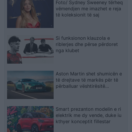
Foto/ Sydney Sweeney tërheq
vëmendjen me imazhet e reja
të koleksionit të saj
Si funksionon klauzola e
riblerjes dhe përse përdoret
nga klubet
Aston Martin shet shumicën e
të drejtave të markës për të
përballuar vështirësitë
financiare
Smart prezanton modelin e ri
elektrik me dy vende, duke iu
kthyer konceptit fillestar