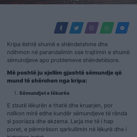
Kripa është shumë e shëndetshme dhe
ndihmon në parandalimin ose trajtimin e shumë
sëmundjeve apo problemeve shëndetësore.
Më poshtë ju sjellim gjashtë sëmundje që
mund të shërohen nga kripa:
Sëmundjet e lëkurës
E zbutë lëkurën e thatë dhe kruarjen, por
ndikon mirë edhe kundër sëmundjeve të rënda
si psoriaza dhe ekzema. Larja me të i hap
poret, e përmirëson qarkullimin në lëkurë dhe i