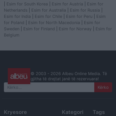
|
Esim for South Korea
|
Esim for Austria
|
Esim for
Netherlands
|
Esim for Australia
|
Esim for Russia
|
Esim for India
|
Esim for Chile
|
Esim for Peru
|
Esim
for Poland
|
Esim for North Macedonia
|
Esim for
Sweden
|
Esim for Finland
|
Esim for Norway
|
Esim for
Belgium
© 2003 -
2026 Albeu Online Media. Të
gjitha të drejtat janë të rezervuara!
Search
Kryesore
Kategori
Tags