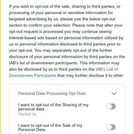
If you wish to opt-out of the sale, sharing to third parties, or
processing of your personal or sensitive information for
targeted advertising by us, please use the below opt-out
section to confirm your selection. Please note that after your
opt-out request is processed you may continue seeing
interest-based ads based on personal information utilized by
us or personal information disclosed to third parties prior to
your opt-out. You may separately opt-out of the further
disclosure of your personal information by third parties on the
IAB’s list of downstream participants. This information may
also be disclosed by us to third parties on the
IAB’s List of
Downstream Participants
that may further disclose it to other
third parties.
Rusia goditet nga një
Je mysafir, kthehu në
sulm i gjerë me dronë
Shqipëri”/ Gazetari grek
Personal Data Processing Opt Outs
ukrainas, përfshihet nga
me origjinë shqiptare
I want to opt-out of the Sharing of my
flakët rafineria dhe
përballet me sulm racist
personal data.
plagosen 5 persona
pas paralajmërimit për
Opted In
rikthimin e ideologjisë së
Agimit të Artë
I want to opt-out of the Sale of my
Personal Data.