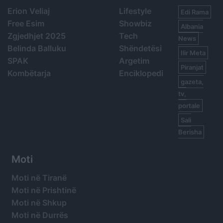
Erion Veliaj
Lifestyle
Edi Rama
Free Esim
Showbiz
Albania
Zgjedhjet 2025
Tech
News
Belinda Balluku
Shëndetësi
Ilir Meta
SPAK
Argetim
Piranjat
Kombëtarja
Enciklopedi
gazeta,
tv,
portale
Sali
Berisha
Moti
Moti në Tiranë
Moti në Prishtinë
Moti në Shkup
Moti në Durrës