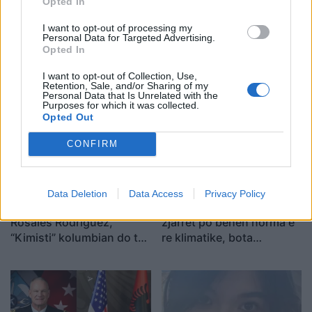
Opted In
I want to opt-out of processing my
Personal Data for Targeted Advertising.
Adelina Ismaili rikthehet
Aksident i rëndë në Papër,
Opted In
me projekt të ri/ Zbulon
makina godet trasenë
I want to opt-out of Collection, Use,
bashkëpunimin surprizë
anësore të rrugës
Retention, Sale, and/or Sharing of my
me Gimbo-n
Personal Data that Is Unrelated with the
Purposes for which it was collected.
Opted Out
CONFIRM
Data Deletion
Data Access
Privacy Policy
GJKKO lë në qeli Samir
Nxehtësia ekstreme dhe
Rosales Rodriguez,
zjarret po bëhen norma e
“Kimisti” kolumbian do të
re klimatike, bota
vuajë 14 vite burg për
përballet me sinjale alarmi
laboratorin e Frakullës