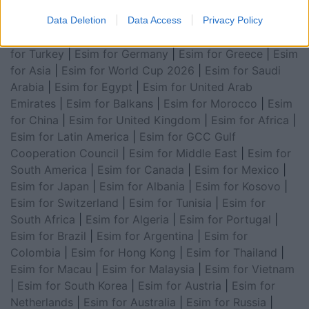
Esim for Global
|
Esim for Europe
|
Esim for Caribbean
Data Deletion
Data Access
Privacy Policy
|
Esim for USA
|
Esim for Italy
|
Esim for Spain
|
Esim
for Turkey
|
Esim for Germany
|
Esim for Greece
|
Esim
for Asia
|
Esim for World Cup 2026
|
Esim for Saudi
Arabia
|
Esim for Egypt
|
Esim for United Arab
Emirates
|
Esim for Balkans
|
Esim for Morocco
|
Esim
for China
|
Esim for United Kingdom
|
Esim for Africa
|
Esim for Latin America
|
Esim for GCC Gulf
Cooperation Council
|
Esim for Middle East
|
Esim for
South America
|
Esim for Canada
|
Esim for Mexico
|
Esim for Japan
|
Esim for Albania
|
Esim for Kosovo
|
Esim for Switzerland
|
Esim for Tunisia
|
Esim for
South Africa
|
Esim for Algeria
|
Esim for Portugal
|
Esim for Brazil
|
Esim for Argentina
|
Esim for
Colombia
|
Esim for Hong Kong
|
Esim for Thailand
|
Esim for Macau
|
Esim for Malaysia
|
Esim for Vietnam
|
Esim for South Korea
|
Esim for Austria
|
Esim for
Netherlands
|
Esim for Australia
|
Esim for Russia
|