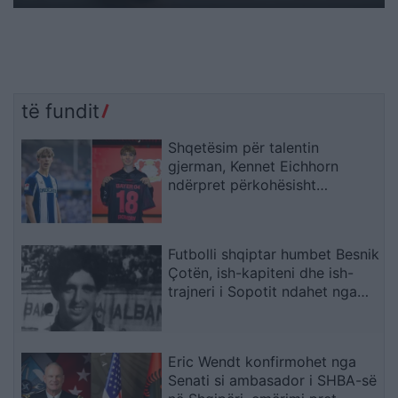
të fundit
Shqetësim për talentin
gjerman, Kennet Eichhorn
ndërpret përkohësisht
karrierën për arsye
shëndetësore
Futbolli shqiptar humbet Besnik
Çotën, ish-kapiteni dhe ish-
trajneri i Sopotit ndahet nga
jeta në moshën 56-vjeçare
Eric Wendt konfirmohet nga
Senati si ambasador i SHBA-së