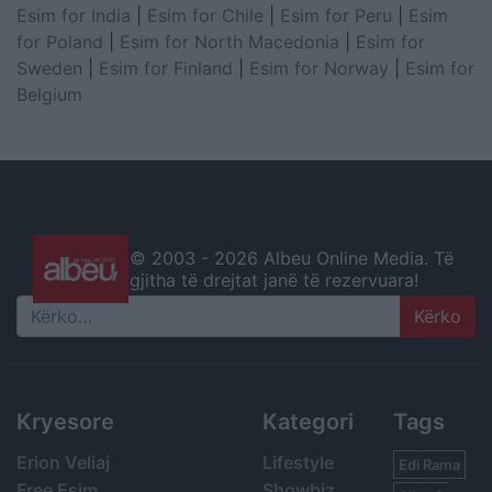
Esim for India
|
Esim for Chile
|
Esim for Peru
|
Esim
for Poland
|
Esim for North Macedonia
|
Esim for
Sweden
|
Esim for Finland
|
Esim for Norway
|
Esim for
Belgium
© 2003 -
2026 Albeu Online Media. Të
gjitha të drejtat janë të rezervuara!
Search
Kryesore
Kategori
Tags
Erion Veliaj
Lifestyle
Edi Rama
Free Esim
Showbiz