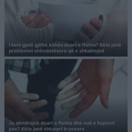
I keni gjatë gjithë kohës duart e ftohta? Këto janë
problemet shëndetësore që e shkaktojnë
Ju qëndrojnë duart e ftohta dhe nuk e kuptoni
pse? Këto janë shkaqet kryesore