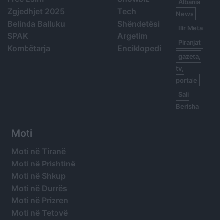
Albania
Zgjedhjet 2025
Tech
News
Belinda Balluku
Shëndetësi
Ilir Meta
SPAK
Argetim
Piranjat
Kombëtarja
Enciklopedi
gazeta,
tv,
portale
Sali
Berisha
Moti
Moti në Tiranë
Moti në Prishtinë
Moti në Shkup
Moti në Durrës
Moti në Prizren
Moti në Tetovë