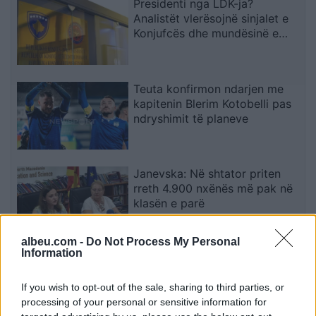
Presidenti nga LDK-ja?
Analistët vlerësojnë sinjalet e
Konjufcës dhe mundësinë e
marrëveshjes me LVV-në
Teuta konfirmon ndarjen me
kapitenin Blerim Kotobelli pas
ndryshimit të planeve
Janevska: Në shtator priten
rreth 4.900 nxënës më pak në
klasën e parë
albeu.com -
Do Not Process My Personal
Information
Prokuroria serbe mbledh prova
pas ndalimit të një të dyshuari
If you wish to opt-out of the sale, sharing to third parties, or
për krime lufte në Kosovë
processing of your personal or sensitive information for