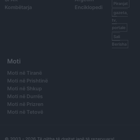
Piranjat
Kombëtarja
Enciklopedi
gazeta,
tv,
portale
Sali
Berisha
Moti
Moti në Tiranë
Moti në Prishtinë
Moti në Shkup
Moti në Durrës
Moti në Prizren
Moti në Tetovë
© 2003 -
2026 Të gjitha të drejtat janë të rezervuara!