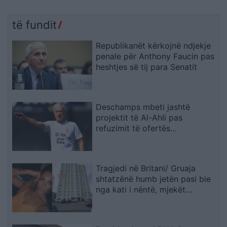
të fundit
Republikanët kërkojnë ndjekje
penale për Anthony Faucin pas
heshtjes së tij para Senatit
Deschamps mbeti jashtë
projektit të Al-Ahli pas
refuzimit të ofertës
multimilionëshe
Tragjedi në Britani/ Gruaja
shtatzënë humb jetën pasi bie
nga kati i nëntë, mjekët
shpëtojnë foshnjën