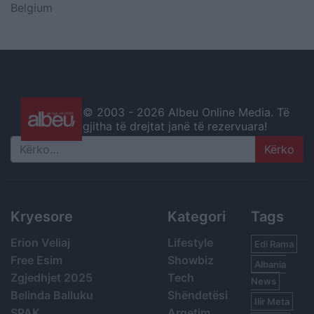
Belgium
© 2003 -
2026 Albeu Online Media. Të
gjitha të drejtat janë të rezervuara!
Search
Kryesore
Kategori
Tags
Erion Veliaj
Lifestyle
Edi Rama
Free Esim
Showbiz
Albania
Zgjedhjet 2025
Tech
News
Belinda Balluku
Shëndetësi
Ilir Meta
SPAK
Argetim