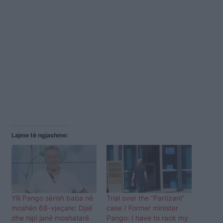
Lajme të ngjashme:
Ylli Pango sërish baba në
Trial over the “Partizani”
moshën 68-vjeçare: Djali
case / Former minister
dhe nipi janë moshatarë
Pango: I have to rack my