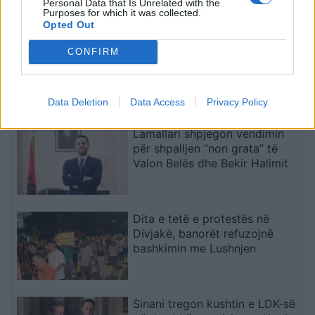
Personal Data that Is Unrelated with the
Purposes for which it was collected.
Opted Out
SHBA: Bisedimet Oman-Iran po
CONFIRM
avancojnë, marrëveshja për
lundrimin në Hormuz pritet së
shpejti
Data Deletion
Data Access
Privacy Policy
Lamallari shpjegon vendimin
për shpalljen “non grata” të
Valon Belës dhe Bekir Halimit
Dita e tetë e protestës në
Divjakë, banorët refuzojnë
bashkimin me Lushnjen
Sinani tregon kushtin e LDK-së