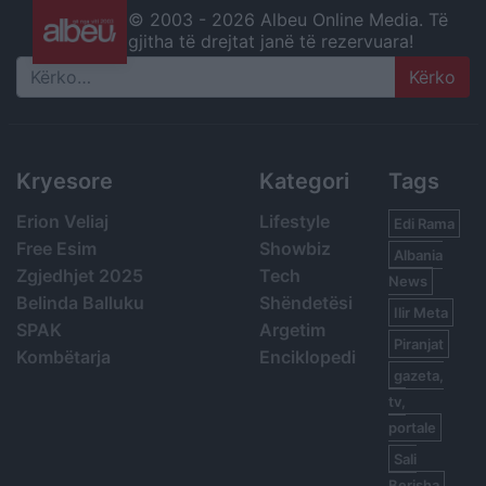
© 2003 -
2026 Albeu Online Media. Të
gjitha të drejtat janë të rezervuara!
Search
Kryesore
Kategori
Tags
Erion Veliaj
Lifestyle
Edi Rama
Free Esim
Showbiz
Albania
Zgjedhjet 2025
Tech
News
Belinda Balluku
Shëndetësi
Ilir Meta
SPAK
Argetim
Piranjat
Kombëtarja
Enciklopedi
gazeta,
tv,
portale
Sali
Berisha