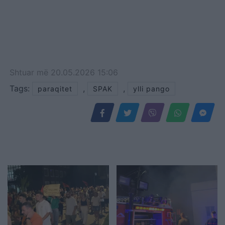
Shtuar
më
20.05.2026 15:06
Tags:
,
,
paraqitet
SPAK
ylli pango