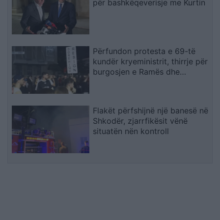
për bashkëqeverisje me Kurtin
Përfundon protesta e 69-të
kundër kryeministrit, thirrje për
burgosjen e Ramës dhe
Berishës: “Nesër do të jemi më
shumë, nuk ndalemi”
Flakët përfshijnë një banesë në
Shkodër, zjarrfikësit vënë
situatën nën kontroll