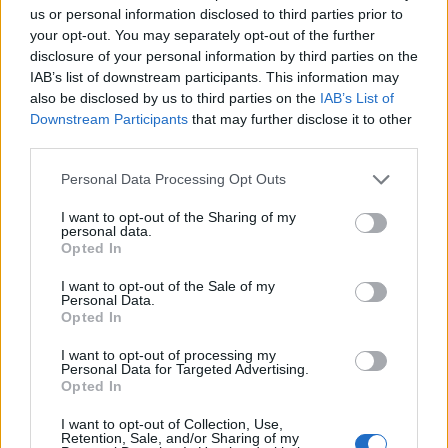
us or personal information disclosed to third parties prior to
Gjykata ndaloi ndërtimin e
Thirrje nga Rrogozhina:
your opt-out. You may separately opt-out of the further
një salle vallëzimi në
Banorët kundërshtojnë
disclosure of your personal information by third parties on the
Shtëpinë e Bardhë,
bashkimin me Kavajën,
IAB’s list of downstream participants. This information may
reagon Trump: Do ta
kërkojnë ruajtjen e
also be disclosed by us to third parties on the
IAB’s List of
çojmë çështjen në
bashkisë së tyre
Downstream Participants
that may further disclose it to other
Gjykatën e Lartë
third parties.
Personal Data Processing Opt Outs
I want to opt-out of the Sharing of my
personal data.
Opted In
Diaspora proteston në
Vëllezërit Prifti
Sheshin Skënderbej,
kundërshtojnë kufirin për
I want to opt-out of the Sale of my
Personal Data.
emigranti: Shqiptarët
muzikën: “O Rama, kaq
Opted In
meritojnë meritokraci dhe
shumë do ta shpopullosh
një qeveri europiane
vendin? Keq e më keq!”
të fundit
I want to opt-out of processing my
Personal Data for Targeted Advertising.
Opted In
Mourinho sjell disiplinë të re te
Real Madridi dhe u jep fund
I want to opt-out of Collection, Use,
“zakoneve të këqija
Retention, Sale, and/or Sharing of my