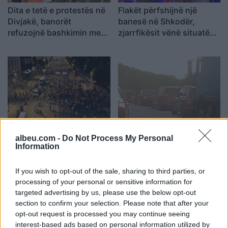
Dita e tetë e protestës në
Flakët përfshijnë një
Divjakë, banorët
banesë në Shkodër,
refuzojnë bashkimin me
zjarrfikësit vënë situatën
Lushnjen
nën kontroll
Dita e 69-të e protestës,
Kakavijë, kolona e
qytetarët marshojnë
automjeteve shtrihet për
albeu.com -
Do Not Process My Personal
Information
nëpër Tiranë
5 km në territorin grek
If you wish to opt-out of the sale, sharing to third parties, or
processing of your personal or sensitive information for
targeted advertising by us, please use the below opt-out
section to confirm your selection. Please note that after your
opt-out request is processed you may continue seeing
interest-based ads based on personal information utilized by