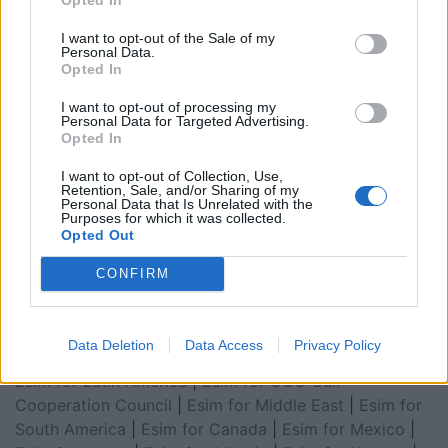
I want to opt-out of the Sale of my
Personal Data.
Opted In
I want to opt-out of processing my
Personal Data for Targeted Advertising.
Opted In
I want to opt-out of Collection, Use,
Retention, Sale, and/or Sharing of my
Personal Data that Is Unrelated with the
Esim for Global
|
Esim for Europe
|
Esim for Caribbean
Purposes for which it was collected.
Opted Out
|
Esim for USA
|
Esim for Italy
|
Esim for Spain
|
Esim
for Turkey
|
Esim for Germany
|
Esim for Greece
|
Esim
CONFIRM
for Asia
|
Esim for World Cup 2026
|
Esim for Saudi
Arabia
|
Esim for Egypt
|
Esim for United Arab
Emirates
|
Esim for Balkans
|
Esim for Morocco
|
Esim
Data Deletion
Data Access
Privacy Policy
for China
|
Esim for United Kingdom
|
Esim for Africa
|
Esim for Latin America
|
Esim for GCC Gulf
Cooperation Council
|
Esim for Middle East
|
Esim for
South America
|
Esim for Canada
|
Esim for Mexico
|