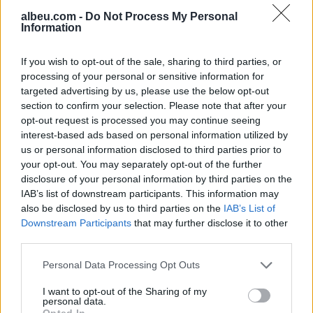
albeu.com -
Do Not Process My Personal
Information
UEFA vlerëson hapjen e një
hetimi ndaj Gianni Infantinos
If you wish to opt-out of the sale, sharing to third parties, or
për marrëdhënien e pretenduar
processing of your personal or sensitive information for
dhe pagesën gjashtëshifrore
targeted advertising by us, please use the below opt-out
section to confirm your selection. Please note that after your
opt-out request is processed you may continue seeing
VIDEO/ Publikohet momenti i
interest-based ads based on personal information utilized by
arrestimit të 20-vjeçarit
us or personal information disclosed to third parties prior to
Kristjan Sterjo, akuzohet për
your opt-out. You may separately opt-out of the further
vrasjen e Joan Zukos
disclosure of your personal information by third parties on the
IAB’s list of downstream participants. This information may
also be disclosed by us to third parties on the
IAB’s List of
Downstream Participants
that may further disclose it to other
third parties.
Personal Data Processing Opt Outs
I want to opt-out of the Sharing of my
personal data.
Opted In