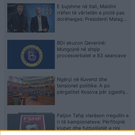
E bujshme në Itali, Maldini
rrëfen të vërtetën e plotë pas
dorëheqjes: Presidenti Malago
na tha mos prekni…
BDI akuzon Qeverinë:
Mungojnë në shqip
procesverbalet e 83 seancave
Ngërçi në Kuvend dhe
tensionet politike: A po
përgatitet Kosova për zgjedhje
të tjera?
Fatjon Tafaj vlerëson rregullin e
ri të kampionateve: Përfitojnë
klubet dhe futbollistët e rinj