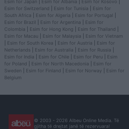
Esim for Japan
|
Esim for Albania
|
Esim for Kosovo
|
Esim for Switzerland
|
Esim for Tunisia
|
Esim for
South Africa
|
Esim for Algeria
|
Esim for Portugal
|
Esim for Brazil
|
Esim for Argentina
|
Esim for
Colombia
|
Esim for Hong Kong
|
Esim for Thailand
|
Esim for Macau
|
Esim for Malaysia
|
Esim for Vietnam
|
Esim for South Korea
|
Esim for Austria
|
Esim for
Netherlands
|
Esim for Australia
|
Esim for Russia
|
Esim for India
|
Esim for Chile
|
Esim for Peru
|
Esim
for Poland
|
Esim for North Macedonia
|
Esim for
Sweden
|
Esim for Finland
|
Esim for Norway
|
Esim for
Belgium
© 2003 -
2026 Albeu Online Media. Të
gjitha të drejtat janë të rezervuara!