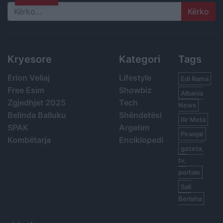
Search
Kryesore
Kategori
Tags
Erion Veliaj
Lifestyle
Edi Rama
Free Esim
Showbiz
Albania
Zgjedhjet 2025
Tech
News
Belinda Balluku
Shëndetësi
Ilir Meta
SPAK
Argetim
Piranjat
Kombëtarja
Enciklopedi
gazeta,
tv,
portale
Sali
Berisha