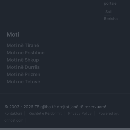
portale
Sali
Berisha
Moti
Moti në Tiranë
Moti në Prishtinë
Moti në Shkup
Moti në Durrës
Moti në Prizren
Moti në Tetovë
© 2003 -
2026 Të gjitha të drejtat janë të rezervuara!
Kontaktoni
Kushtet e Përdorimit
Privacy Policy
Powered by:
orihost.com