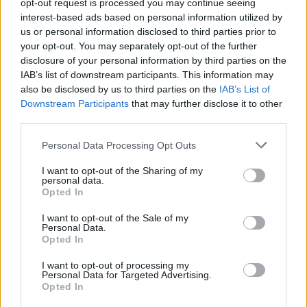
opt-out request is processed you may continue seeing
interest-based ads based on personal information utilized by
us or personal information disclosed to third parties prior to
PSG rikthehet me ofertë më të
your opt-out. You may separately opt-out of the further
lartë për yllin e Ajaxit
disclosure of your personal information by third parties on the
IAB’s list of downstream participants. This information may
also be disclosed by us to third parties on the
IAB’s List of
Downstream Participants
that may further disclose it to other
Toyota po përgatit një
third parties.
supermakinë ekskluzive me dy
vende
Personal Data Processing Opt Outs
I want to opt-out of the Sharing of my
personal data.
Opted In
Ja çfarë ndodh me sistemin e
frenimit kur makina qëndron
I want to opt-out of the Sale of my
gjatë në parkim
Personal Data.
Opted In
I want to opt-out of processing my
Personal Data for Targeted Advertising.
Opted In