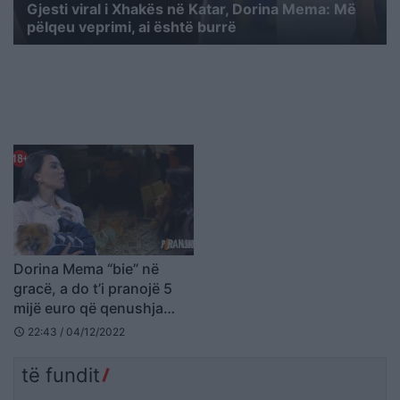
Gjesti viral i Xhakës në Katar, Dorina Mema: Më
pëlqeu veprimi, ai është burrë
Dorina Mema “bie” në
gracë, a do t’i pranojë 5
mijë euro që qenushja
“Boo” të luajë në film
22:43 / 04/12/2022
schedule
pornografik?
të fundit