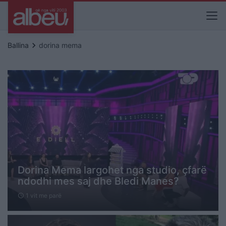
keyboard_arrow_right
Ballina
dorina mema
Dorina Mema largohet nga studio, çfarë
ndodhi mes saj dhe Bledi Manes?
1 vit me parë
schedule