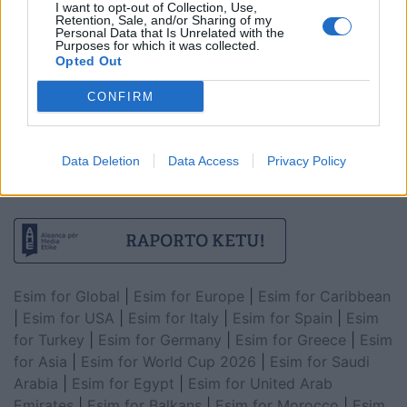
I want to opt-out of Collection, Use,
Retention, Sale, and/or Sharing of my
Personal Data that Is Unrelated with the
Purposes for which it was collected.
Opted Out
CONFIRM
Data Deletion
Data Access
Privacy Policy
Esim for Global
|
Esim for Europe
|
Esim for Caribbean
|
Esim for USA
|
Esim for Italy
|
Esim for Spain
|
Esim
for Turkey
|
Esim for Germany
|
Esim for Greece
|
Esim
for Asia
|
Esim for World Cup 2026
|
Esim for Saudi
Arabia
|
Esim for Egypt
|
Esim for United Arab
Emirates
|
Esim for Balkans
|
Esim for Morocco
|
Esim