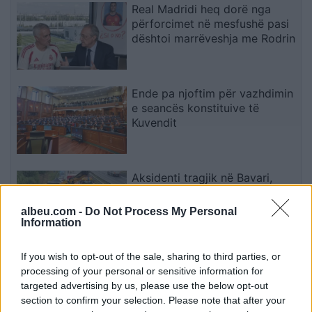
Real Madridi heq dorë nga
përforcimet në mesfushë pasi
dështoi marrëveshja me Rodrin
Ende pa njoftim për vazhdimin
e seancës konstituive të
Kuvendit
Aksidenti tragjik në Bavari,
ambasadori Ajeti ngushëllon
familjarët e tre viktimave nga
albeu.com -
Do Not Process My Personal
Kosova
Information
If you wish to opt-out of the sale, sharing to third parties, or
SPGPM kërkon që gazetarëve
processing of your personal or sensitive information for
t’u garantohet qasja në
targeted advertising by us, please use the below opt-out
informacion
section to confirm your selection. Please note that after your