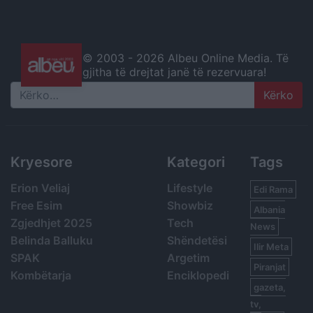
© 2003 -
2026 Albeu Online Media. Të
gjitha të drejtat janë të rezervuara!
Search
Kryesore
Kategori
Tags
Erion Veliaj
Lifestyle
Edi Rama
Free Esim
Showbiz
Albania
Zgjedhjet 2025
Tech
News
Belinda Balluku
Shëndetësi
Ilir Meta
SPAK
Argetim
Piranjat
Kombëtarja
Enciklopedi
gazeta,
tv,