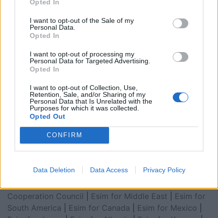
Opted In
I want to opt-out of the Sale of my
Personal Data.
Opted In
I want to opt-out of processing my
Personal Data for Targeted Advertising.
Opted In
I want to opt-out of Collection, Use,
Retention, Sale, and/or Sharing of my
Personal Data that Is Unrelated with the
Esim for Global
|
Esim for Europe
|
Esim for Caribbean
Purposes for which it was collected.
|
Esim for USA
|
Esim for Italy
|
Esim for Spain
|
Esim
Opted Out
for Turkey
|
Esim for Germany
|
Esim for Greece
|
Esim
CONFIRM
for Asia
|
Esim for World Cup 2026
|
Esim for Saudi
Arabia
|
Esim for Egypt
|
Esim for United Arab
Emirates
|
Esim for Balkans
|
Esim for Morocco
|
Esim
Data Deletion
Data Access
Privacy Policy
for China
|
Esim for United Kingdom
|
Esim for Africa
|
Esim for Latin America
|
Esim for GCC Gulf
Cooperation Council
|
Esim for Middle East
|
Esim for
South America
|
Esim for Canada
|
Esim for Mexico
|