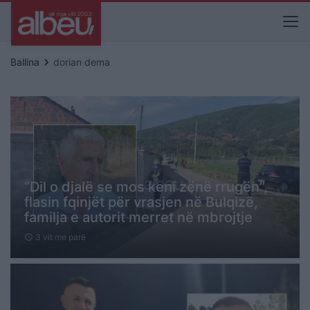
keyboard_arrow_right
Ballina
dorian dema
“Dil o djalë se mos keni zënë rrugën”,
flasin fqinjët për vrasjen në Bulqizë,
familja e autorit merret në mbrojtje
3 vit me parë
schedule