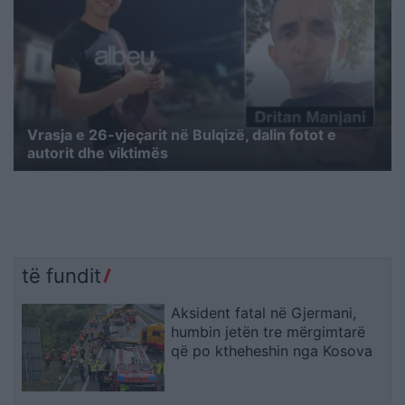
Vrasja e 26-vjeçarit në Bulqizë, dalin fotot e
autorit dhe viktimës
të fundit
Aksident fatal në Gjermani,
humbin jetën tre mërgimtarë
që po ktheheshin nga Kosova