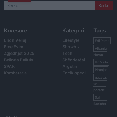
Search
Kryesore
Kategori
Tags
Erion Veliaj
Lifestyle
Edi Rama
Free Esim
Showbiz
Albania
Zgjedhjet 2025
Tech
News
Belinda Balluku
Shëndetësi
Ilir Meta
SPAK
Argetim
Piranjat
Kombëtarja
Enciklopedi
gazeta,
tv,
portale
Sali
Berisha