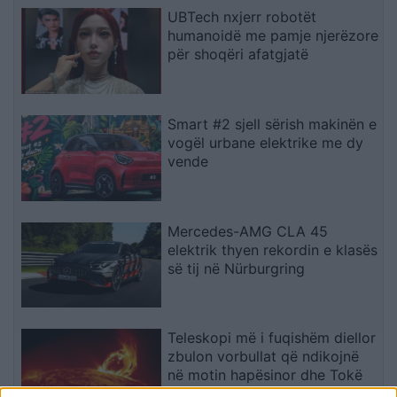
UBTech nxjerr robotët
humanoidë me pamje njerëzore
për shoqëri afatgjatë
Smart #2 sjell sërish makinën e
vogël urbane elektrike me dy
vende
Mercedes-AMG CLA 45
elektrik thyen rekordin e klasës
së tij në Nürburgring
Teleskopi më i fuqishëm diellor
zbulon vorbullat që ndikojnë
në motin hapësinor dhe Tokë