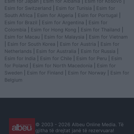
Esim for Japan
|
Esim for Albania
|
Esim for Kosovo
|
Esim for Switzerland
|
Esim for Tunisia
|
Esim for
South Africa
|
Esim for Algeria
|
Esim for Portugal
|
Esim for Brazil
|
Esim for Argentina
|
Esim for
Colombia
|
Esim for Hong Kong
|
Esim for Thailand
|
Esim for Macau
|
Esim for Malaysia
|
Esim for Vietnam
|
Esim for South Korea
|
Esim for Austria
|
Esim for
Netherlands
|
Esim for Australia
|
Esim for Russia
|
Esim for India
|
Esim for Chile
|
Esim for Peru
|
Esim
for Poland
|
Esim for North Macedonia
|
Esim for
Sweden
|
Esim for Finland
|
Esim for Norway
|
Esim for
Belgium
© 2003 -
2026 Albeu Online Media. Të
gjitha të drejtat janë të rezervuara!