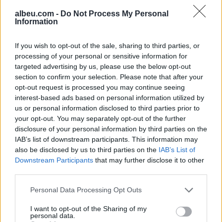
albeu.com -
Do Not Process My Personal
Information
Bllokime të papritura të
llogarive të WhatsApp-it në të
If you wish to opt-out of the sale, sharing to third parties, or
gjithë botën
processing of your personal or sensitive information for
targeted advertising by us, please use the below opt-out
section to confirm your selection. Please note that after your
Drejtues nga OpenAI, Meta dhe
opt-out request is processed you may continue seeing
Google bëjnë thirrje për frenim
interest-based ads based on personal information utilized by
të IA-së: “Mund të dalë jashtë
us or personal information disclosed to third parties prior to
kontrollit
your opt-out. You may separately opt-out of the further
disclosure of your personal information by third parties on the
IAB’s list of downstream participants. This information may
also be disclosed by us to third parties on the
IAB’s List of
Downstream Participants
that may further disclose it to other
third parties.
Personal Data Processing Opt Outs
I want to opt-out of the Sharing of my
personal data.